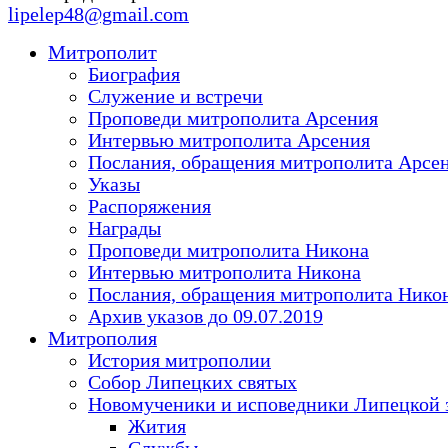
lipelep48@gmail.com
Митрополит
Биография
Служение и встречи
Проповеди митрополита Арсения
Интервью митрополита Арсения
Послания, обращения митрополита Арсе
Указы
Распоряжения
Награды
Проповеди митрополита Никона
Интервью митрополита Никона
Послания, обращения митрополита Нико
Архив указов до 09.07.2019
Митрополия
История митрополии
Собор Липецких святых
Новомученики и исповедники Липецкой 
Жития