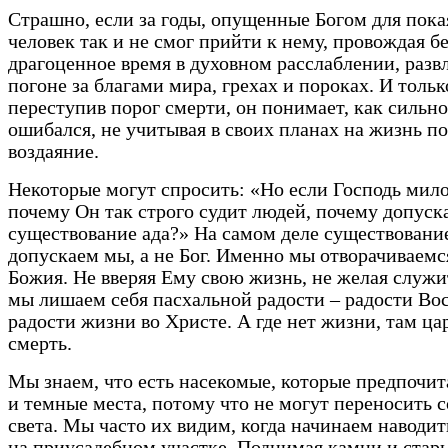
Страшно, если за годы, опущенные Богом для пока
человек так и не смог прийти к нему, провождая б
драгоценное время в духовном расслаблении, разв
погоне за благами мира, грехах и пороках. И тольк
переступив порог смерти, он понимает, как сильно
ошибался, не учитывая в своих планах на жизнь п
воздаяние.
Некоторые могут спросить: «Но если Господь мило
почему Он так строго судит людей, почему допуск
существование ада?» На самом деле существовани
допускаем мы, а не Бог. Именно мы отворачиваемс
Божия. Не вверяя Ему свою жизнь, не желая служи
мы лишаем себя пасхальной радости – радости Во
радости жизни во Христе. А где нет жизни, там ца
смерть.
Мы знаем, что есть насекомые, которые предпочи
и темные места, потому что не могут переносить 
света. Мы часто их видим, когда начинаем наводит
на приусадебном участке. Поднимая камни и стары