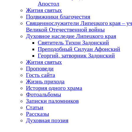
Апостол
Жития святых
Подвижники благочестия
Священнослужители Липецкого края – у
Великой Отечественной войны
Духовное наследие Липецкого края
Святитель Тихон Задонский
Преподобный Силуан Афонский
Георгий, затворник Задонский
Жития святых
Проповеди
Гость сайта
Жизнь прихода
История одного храма
Фотоальбомы
Записки паломников
Статьи
Рассказы
Духовная поэзия