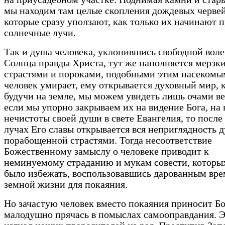
мы находим там целые скопления дождевых червей
которые сразу уползают, как только их начинают п
солнечные лучи.
Так и душа человека, уклонившись свободной воле
Солнца правды Христа, тут же наполняется мерзк
страстями и пороками, подобными этим насекомы
человек умирает, ему открывается духовный мир, 
будучи на земле, мы можем увидеть лишь очами в
если мы упорно закрываем их на видение Бога, на
нечистоты своей души в свете Евангелия, то после 
лучах Его славы открывается вся неприглядность 
порабощенной страстями. Тогда несоответствие
Божественному замыслу о человеке приводит к
неминуемому страданию и мукам совести, котор
было избежать, воспользовавшись дарованным вр
земной жизни для покаяния.
Но зачастую человек вместо покаяния приносит Бо
малодушно прячась в помыслах самооправдания. Э