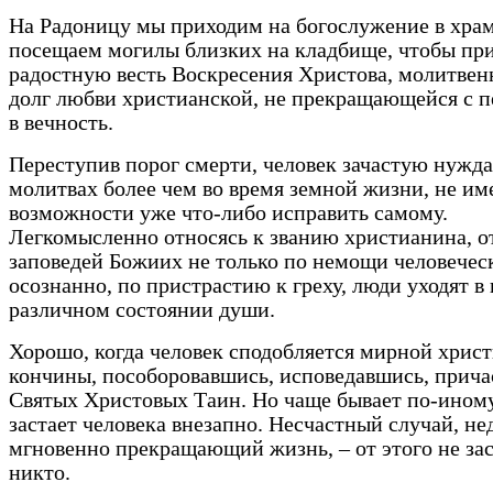
На Радоницу мы приходим на богослужение в храм,
посещаем могилы близких на кладбище, чтобы пр
радостную весть Воскресения Христова, молитвен
долг любви христианской, не прекращающейся с 
в вечность.
Переступив порог смерти, человек зачастую нужда
молитвах более чем во время земной жизни, не им
возможности уже что-либо исправить самому.
Легкомысленно относясь к званию христианина, о
заповедей Божиих не только по немощи человеческ
осознанно, по пристрастию к греху, люди уходят в 
различном состоянии души.
Хорошо, когда человек сподобляется мирной хрис
кончины, пособоровавшись, исповедавшись, прич
Святых Христовых Таин. Но чаще бывает по-иному
застает человека внезапно. Несчастный случай, нед
мгновенно прекращающий жизнь, – от этого не за
никто.