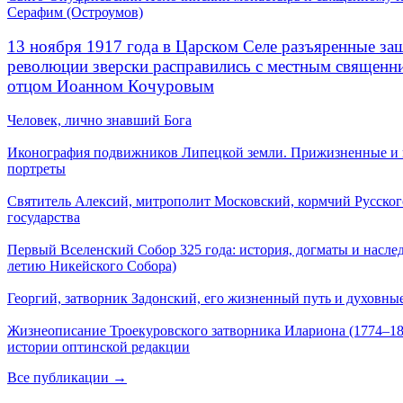
Серафим (Остроумов)
13 ноября 1917 года в Царском Селе разъяренные за
революции зверски расправились с местным священ
отцом Иоанном Кочуровым
Человек, лично знавший Бога
Иконография подвижников Липецкой земли. Прижизненные и
портреты
Святитель Алексий, митрополит Московский, кормчий Русског
государства
Первый Вселенский Собор 325 года: история, догматы и наслед
летию Никейского Собора)
Георгий, затворник Задонский, его жизненный путь и духовные
Жизнеописание Троекуровского затворника Илариона (1774–18
истории оптинской редакции
Все публикации →