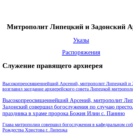
Митрополит Липецкий и Задонский А
Указы
Распоряжения
Служение правящего архиерея
Высокопреосвященнейший Арсений, митрополит Липецкий и 
возглавил заседание архиерейского совета Липецкой митропол
Высокопреосвященнейший Арсений, митрополит Лип
Задонский совершил богослужения по случаю престо
праздника в храме пророка Божия Илии с. Панино
Глава митрополии совершил богослужения в кафедральном соб
Рождества Христова г. Липецка