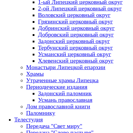
1-ый Липецкий церковный округ
2-ой Липецкий церковный округ
Воловский церковный округ
Грязинский церковный округ
Добринский церковный округ
Добровский церковный округ
Задонский церковный округ
Тербунский церковный округ
Усманский церковный округ
Хлевенский церковный округ
Монастыри Липецкой епархии
Храмы
Утраченные храмы Липецка
Периодические издания
Задонский паломник
Усмань православная
Дом православной книги
Паломнику
Телестудия
Передача "Свет миру"
Передача "Слово пастыря"