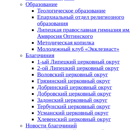
Образование
Теологическое образование
Епархиальный отдел религиозного
образования
Липецкая православная гимназия им.
Амвросия Оптинского
Методическая копилка
Молодежный клуб «Экклезиаст»
Благочиния
1-ый Липецкий церковный округ
2-ой Липецкий церковный округ
Воловский церковный округ
Грязинский церковный округ
Добринский церковный округ
Добровский церковный округ
Задонский церковный округ
Тербунский церковный округ
Усманский церковный округ
Хлевенский церковный округ
Новости благочиний