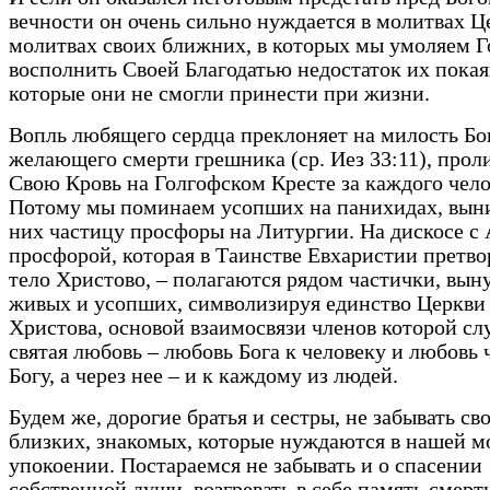
вечности он очень сильно нуждается в молитвах Це
молитвах своих ближних, в которых мы умоляем Г
восполнить Своей Благодатью недостаток их покая
которые они не смогли принести при жизни.
Вопль любящего сердца преклоняет на милость Бог
желающего смерти грешника (ср. Иез 33:11), прол
Свою Кровь на Голгофском Кресте за каждого чело
Потому мы поминаем усопших на панихидах, вын
них частицу просфоры на Литургии. На дискосе с
просфорой, которая в Таинстве Евхаристии претво
тело Христово, – полагаются рядом частички, вын
живых и усопших, символизируя единство Церкви 
Христова, основой взаимосвязи членов которой с
святая любовь – любовь Бога к человеку и любовь 
Богу, а через нее – и к каждому из людей.
Будем же, дорогие братья и сестры, не забывать св
близких, знакомых, которые нуждаются в нашей м
упокоении. Постараемся не забывать и о спасении
собственной души, возгревать в себе память смерт