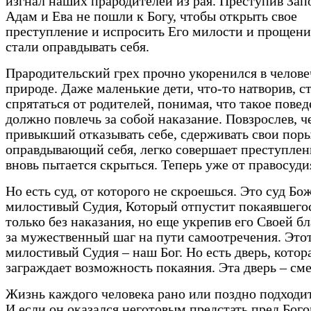
изгнал наших прародителей из рая. Преступив Зап
Адам и Ева не пошли к Богу, чтобы открыть свое
преступление и испросить Его милости и прощени
стали оправдывать себя.
Прародительский грех прочно укоренился в челове
природе. Даже маленькие дети, что-то натворив, с
спрятаться от родителей, понимая, что такое пове
должно повлечь за собой наказание. Повзрослев, ч
привыкший отказывать себе, сдерживать свои пор
оправдывающий себя, легко совершает преступлен
вновь пытается скрыться. Теперь уже от правосуди
Но есть суд, от которого не скроешься. Это суд Бо
милостивый Судия, Который отпустит покаявшего
только без наказания, но еще укрепив его Своей б
за мужественный шаг на пути самоотречения. Это
милостивый Судия – наш Бог. Но есть дверь, котор
заграждает возможность покаяния. Эта дверь – сме
Жизнь каждого человека рано или поздно подходит
И если он оказался неготовым предстать пред Бого