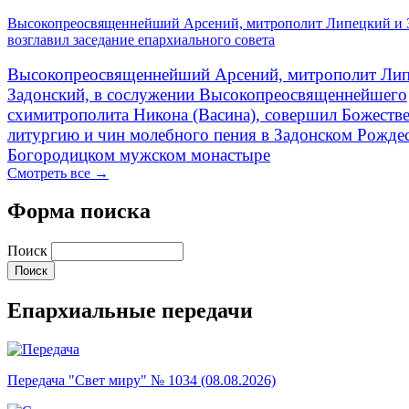
Высокопреосвященнейший Арсений, митрополит Липецкий и 
возглавил заседание епархиального совета
Высокопреосвященнейший Арсений, митрополит Лип
Задонский, в сослужении Высокопреосвященнейшего
схимитрополита Никона (Васина), совершил Божеств
литургию и чин молебного пения в Задонском Рожде
Богородицком мужском монастыре
Смотреть все →
Форма поиска
Поиск
Епархиальные передачи
Передача "Свет миру" № 1034 (08.08.2026)