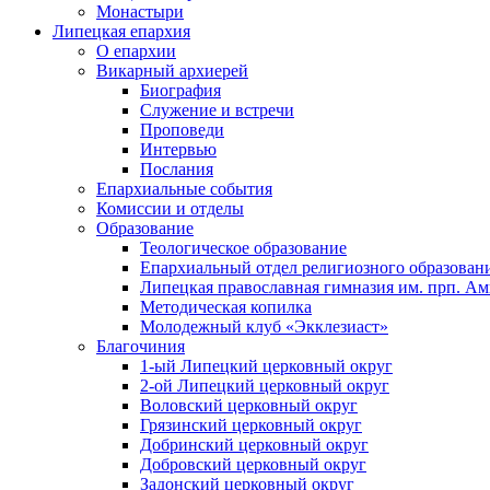
Монастыри
Липецкая епархия
О епархии
Викарный архиерей
Биография
Служение и встречи
Проповеди
Интервью
Послания
Епархиальные события
Комиссии и отделы
Образование
Теологическое образование
Епархиальный отдел религиозного образован
Липецкая православная гимназия им. прп. А
Методическая копилка
Молодежный клуб «Экклезиаст»
Благочиния
1-ый Липецкий церковный округ
2-ой Липецкий церковный округ
Воловский церковный округ
Грязинский церковный округ
Добринский церковный округ
Добровский церковный округ
Задонский церковный округ