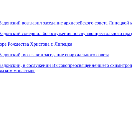
донский возглавил заседание архиерейского совета Липецкой
донский совершил богослужения по случаю престольного праз
оре Рождества Христова г. Липецка
донский, возглавил заседание епархиального совета
адонский, в сослужении Высокопреосвященнейшего схимитропо
ужском монастыре