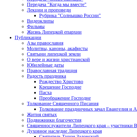
Передача "Когда мы вместе"
Лекции и проповеди
Рубрика "Солнышко России"
Видеоклипы
Фильмы
Жизнь Липецкой епархии
Публикации
Азы православия
Молитвы, каноны, акафисты
Святыни липецкой земли
О вере и жизни христианской
Юбилейные даты
Православная традиция
Радость праздника
Рождество Христово
Крещение Господне
Пасха
Преображение Господне
Толкование Священного Писания
Толкование праздничных зачал Евангелия и 
Жития святых
Подвижники благочестия
Священнослужители Липецкого края – участники 
Духовное наследие Липецкого края
Святитель Тихон Задонский