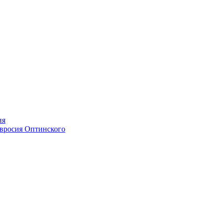
ия
мвросия Оптинского