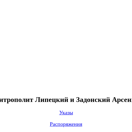
трополит Липецкий и Задонский Арсе
Указы
Распоряжения