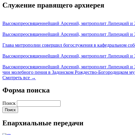
Служение правящего архиерея
Высокопреосвященнейший Арсений, митрополит Липецкий и За
Высокопреосвященнейший Арсений, митрополит Липецкий и За
Глава митрополии совершил богослужения в кафедральном соб
Высокопреосвященнейший Арсений, митрополит Липецкий и За
Высокопреосвященнейший Арсений, митрополит Липецкий и З
чин молебного пения в Задонском Рождество-Богородицком м
Смотреть все →
Форма поиска
Поиск
Епархиальные передачи