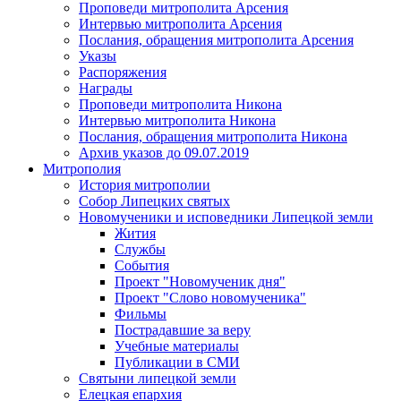
Проповеди митрополита Арсения
Интервью митрополита Арсения
Послания, обращения митрополита Арсения
Указы
Распоряжения
Награды
Проповеди митрополита Никона
Интервью митрополита Никона
Послания, обращения митрополита Никона
Архив указов до 09.07.2019
Митрополия
История митрополии
Собор Липецких святых
Новомученики и исповедники Липецкой земли
Жития
Службы
События
Проект "Новомученик дня"
Проект "Слово новомученика"
Фильмы
Пострадавшие за веру
Учебные материалы
Публикации в СМИ
Святыни липецкой земли
Елецкая епархия