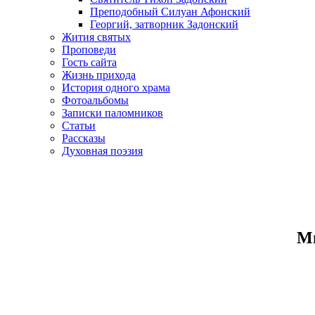
Преподобный Силуан Афонский
Георгий, затворник Задонский
Жития святых
Проповеди
Гость сайта
Жизнь прихода
История одного храма
Фотоальбомы
Записки паломников
Статьи
Рассказы
Духовная поэзия
Ми