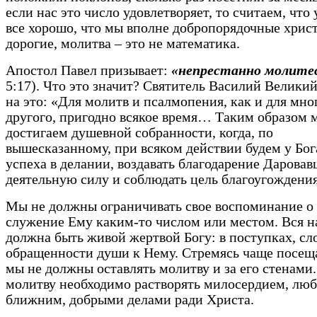
если нас это число удовлетворяет, то считаем, что 
все хорошо, что мы вполне добропорядочные христ
дорогие, молитва – это не математика.
Апостол Павел призывает:
«непрестанно молите
5:17). Что это значит? Святитель Василий Великий
на это: «Для молитв и псалмопения, как и для мно
другого, пригодно всякое время… Таким образом 
достигаем душевной собранности, когда, по
вышесказанному, при всяком действии будем у Бог
успеха в делании, воздавать благодарение Дарова
деятельную силу и соблюдать цель благоугождени
Мы не должны ограничивать свое воспоминание о 
служение Ему каким-то числом или местом. Вся 
должна быть живой жертвой Богу: в поступках, сло
обращенности души к Нему. Стремясь чаще посеща
мы не должны оставлять молитву и за его стенами
молитву необходимо растворять милосердием, лю
ближним, добрыми делами ради Христа.