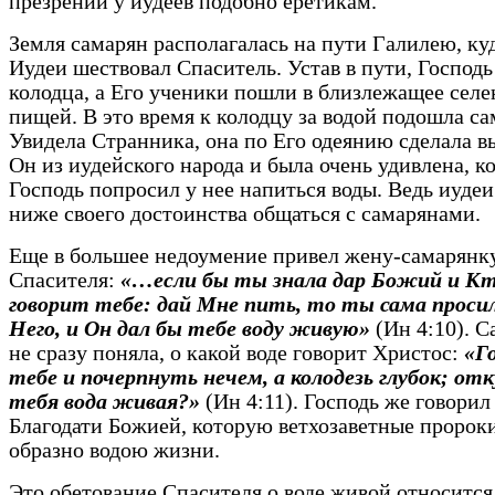
презрении у иудеев подобно еретикам.
Земля самарян располагалась на пути Галилею, ку
Иудеи шествовал Спаситель. Устав в пути, Господь
колодца, а Его ученики пошли в близлежащее селе
пищей. В это время к колодцу за водой подошла са
Увидела Странника, она по Его одеянию сделала вы
Он из иудейского народа и была очень удивлена, к
Господь попросил у нее напиться воды. Ведь иудеи
ниже своего достоинства общаться с самарянами.
Еще в большее недоумение привел жену-самарянку
Спасителя:
«…если бы ты знала дар Божий и К
говорит тебе: дай Мне пить, то ты сама просил
Него, и Он дал бы тебе воду живую»
(Ин 4:10). С
не сразу поняла, о какой воде говорит Христос:
«Г
тебе и почерпнуть нечем, а колодезь глубок; от
тебя вода живая?»
(Ин 4:11). Господь же говорил
Благодати Божией, которую ветхозаветные пророк
образно водою жизни.
Это обетование Спасителя о воде живой относится