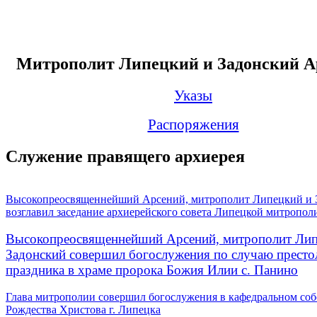
Митрополит Липецкий и Задонский А
Указы
Распоряжения
Служение правящего архиерея
Высокопреосвященнейший Арсений, митрополит Липецкий и 
возглавил заседание архиерейского совета Липецкой митропол
Высокопреосвященнейший Арсений, митрополит Лип
Задонский совершил богослужения по случаю престо
праздника в храме пророка Божия Илии с. Панино
Глава митрополии совершил богослужения в кафедральном соб
Рождества Христова г. Липецка