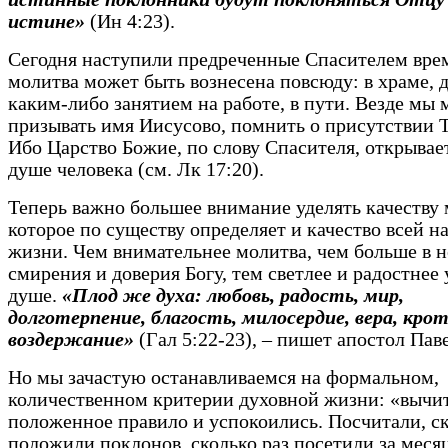
истине»
(Ин 4:23).
Сегодня наступили предреченные Спасителем врем
молитва может быть вознесена повсюду: в храме, д
каким-либо занятием на работе, в пути. Везде мы
призывать имя Иисусово, помнить о присутствии Т
Ибо Царство Божие, по слову Спасителя, открывае
душе человека (см. Лк 17:20).
Теперь важно большее внимание уделять качеству
которое по существу определяет и качество всей н
жизни. Чем внимательнее молитва, чем больше в 
смирения и доверия Богу, тем светлее и радостнее 
душе.
«Плод же духа: любовь, радость, мир,
долготерпение, благость, милосердие, вера, кро
воздержание»
(Гал 5:22-23), – пишет апостол Пав
Но мы зачастую останавливаемся на формальном,
количественном критерии духовной жизни: «вычи
положенное правило и успокоились. Посчитали, с
положили поклонов, сколько раз посетили за месяц