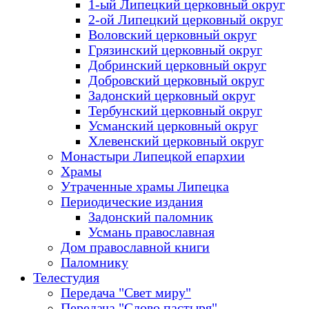
1-ый Липецкий церковный округ
2-ой Липецкий церковный округ
Воловский церковный округ
Грязинский церковный округ
Добринский церковный округ
Добровский церковный округ
Задонский церковный округ
Тербунский церковный округ
Усманский церковный округ
Хлевенский церковный округ
Монастыри Липецкой епархии
Храмы
Утраченные храмы Липецка
Периодические издания
Задонский паломник
Усмань православная
Дом православной книги
Паломнику
Телестудия
Передача "Свет миру"
Передача "Слово пастыря"