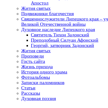
Апостол
Жития святых
Подвижники благочестия
Священнослужители Липецкого края – у
Великой Отечественной войны
Духовное наследие Липецкого края
Святитель Тихон Задонский
Преподобный Силуан Афонский
Георгий, затворник Задонский
Жития святых
Проповеди
Гость сайта
Жизнь прихода
История одного храма
Фотоальбомы
Записки паломников
Статьи
Рассказы
Духовная поэзия