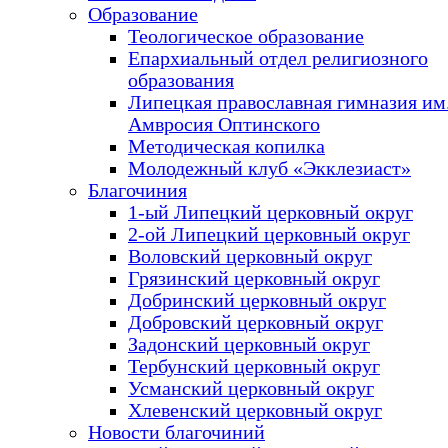
Образование
Теологическое образование
Епархиальный отдел религиозного
образования
Липецкая православная гимназия им.
Амвросия Оптинского
Методическая копилка
Молодежный клуб «Экклезиаст»
Благочиния
1-ый Липецкий церковный округ
2-ой Липецкий церковный округ
Воловский церковный округ
Грязинский церковный округ
Добринский церковный округ
Добровский церковный округ
Задонский церковный округ
Тербунский церковный округ
Усманский церковный округ
Хлевенский церковный округ
Новости благочиний