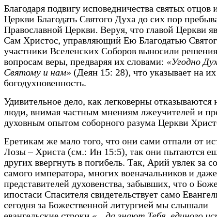
Благодаря подвигу исповедничества святых отцов 
Церкви Благодать Святого Духа до сих пор пребыва
Православной Церкви. Веруя, что главой Церкви я
Сам Христос, управляющий Ею Благодатью Святог
участники Вселенских Соборов выносили решения
вопросам веры, предваряя их словами:
«Угодно Ду
Святому и нам»
(Деян 15: 28), что указывает на их
богодухновенность.
Удивительное дело, как легковерны отказываются 
люди, внимая частным мнениям лжеучителей и пр
духовным опытом соборного разума Церкви Христ
Еретикам же мало того, что они сами отпали от и
Лозы – Христа (см.: Ин 15:5), так они пытаются е
других ввергнуть в погибель. Так, Арий увлек за с
самого императора, многих военачальников и даже
представителей духовенства, забывших, что о Бож
ипостаси Спасителя свидетельствует само Евангел
сегодня за Божественной литургией мы слышали
евангельские строки
«…да знают Тебя, единого и