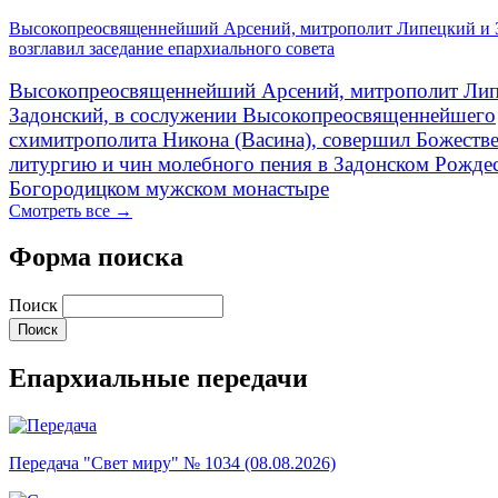
Высокопреосвященнейший Арсений, митрополит Липецкий и 
возглавил заседание епархиального совета
Высокопреосвященнейший Арсений, митрополит Лип
Задонский, в сослужении Высокопреосвященнейшего
схимитрополита Никона (Васина), совершил Божеств
литургию и чин молебного пения в Задонском Рожде
Богородицком мужском монастыре
Смотреть все →
Форма поиска
Поиск
Епархиальные передачи
Передача "Свет миру" № 1034 (08.08.2026)