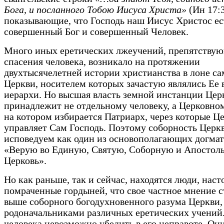
Бога, и посланного Тобою Иисуса Христа»
(Ин 17:3
показывающие, что Господь наш Иисус Христос ес
совершенный Бог и совершенный Человек.
Много иных еретических лжеучений, препятству
спасения человека, возникало на протяжении
двухтысячелетней истории христианства в лоне с
Церкви, носителем которых зачастую являлись Ее
иерархи. Но высшая власть земной инстанции Цер
принадлежит не отдельному человеку, а Церковном
на котором избирается Патриарх, через которые Ц
управляет Сам Господь. Поэтому соборность Церк
исповедуем как один из основополагающих догмат
«Верую во Единую, Святую, Соборную и Апостол
Церковь».
Но как раньше, так и сейчас, находятся люди, наст
помраченные гордыней, что свое частное мнение с
выше соборного богодухновенного разума Церкви,
родоначальниками различных еретических учений.
человека невозможно убедить в его неправоте. Он