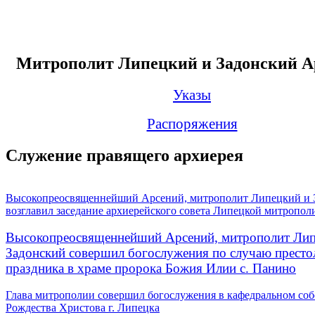
Митрополит Липецкий и Задонский А
Указы
Распоряжения
Служение правящего архиерея
Высокопреосвященнейший Арсений, митрополит Липецкий и 
возглавил заседание архиерейского совета Липецкой митропол
Высокопреосвященнейший Арсений, митрополит Лип
Задонский совершил богослужения по случаю престо
праздника в храме пророка Божия Илии с. Панино
Глава митрополии совершил богослужения в кафедральном соб
Рождества Христова г. Липецка