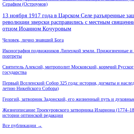
Серафим (Остроумов)
13 ноября 1917 года в Царском Селе разъяренные за
революции зверски расправились с местным священ
отцом Иоанном Кочуровым
Человек, лично знавший Бога
Иконография подвижников Липецкой земли. Прижизненные и
портреты
Святитель Алексий, митрополит Московский, кормчий Русског
государства
Первый Вселенский Собор 325 года: история, догматы и наслед
летию Никейского Собора)
Георгий, затворник Задонский, его жизненный путь и духовные
Жизнеописание Троекуровского затворника Илариона (1774–18
истории оптинской редакции
Все публикации →