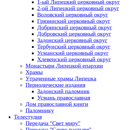
1-ый Липецкий церковный округ
2-ой Липецкий церковный округ
Воловский церковный округ
Грязинский церковный округ
Добринский церковный округ
Добровский церковный округ
Задонский церковный округ
Тербунский церковный округ
Усманский церковный округ
Хлевенский церковный округ
Монастыри Липецкой епархии
Храмы
Утраченные храмы Липецка
Периодические издания
Задонский паломник
Усмань православная
Дом православной книги
Паломнику
Телестудия
Передача "Свет миру"
Передача "Слово пастыря"