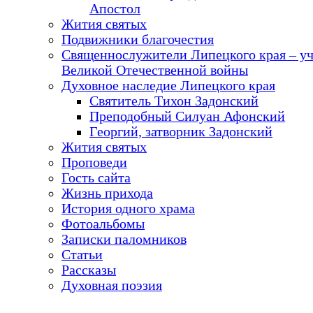
Апостол
Жития святых
Подвижники благочестия
Священнослужители Липецкого края – у
Великой Отечественной войны
Духовное наследие Липецкого края
Святитель Тихон Задонский
Преподобный Силуан Афонский
Георгий, затворник Задонский
Жития святых
Проповеди
Гость сайта
Жизнь прихода
История одного храма
Фотоальбомы
Записки паломников
Статьи
Рассказы
Духовная поэзия