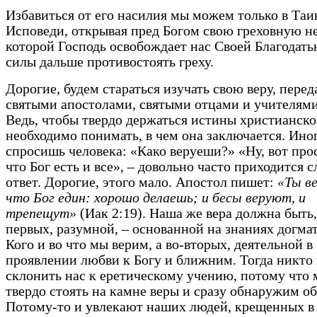
Избавиться от его насилия мы можем только в Таи
Исповеди, открывая пред Богом свою греховную н
которой Господь освобождает нас Своей Благодать
силы дальше противостоять греху.
Дорогие, будем стараться изучать свою веру, пере
святыми апостолами, святыми отцами и учителями
Ведь, чтобы твердо держаться истины христианско
необходимо понимать, в чем она заключается. Ино
спросишь человека: «Како веруеши?» «Ну, вот про
что Бог есть и все», – довольно часто приходится 
ответ. Дорогие, этого мало. Апостол пишет:
«Ты в
что Бог един: хорошо делаешь; и бесы веруют, и
трепещут»
(Иак 2:19). Наша же вера должна быть,
первых, разумной, – основанной на знаниях догмат
Кого и во что мы верим, а во-вторых, деятельной в
проявлении любви к Богу и ближним. Тогда никто
склонить нас к еретическому учению, потому что
твердо стоять на камне веры и сразу обнаружим о
Потому-то и увлекают наших людей, крещенных в