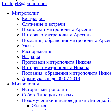
lipelep48@gmail.com
Митрополит
Биография
Служение и встречи
Проповеди митрополита Арсения
Интервью митрополита Арсения
Послания, обращения митрополита Арсе
Указы
Распоряжения
Награды
Проповеди митрополита Никона
Интервью митрополита Никона
Послания, обращения митрополита Нико
Архив указов до 09.07.2019
Митрополия
История митрополии
Собор Липецких святых
Новомученики и исповедники Липецкой 
Жития