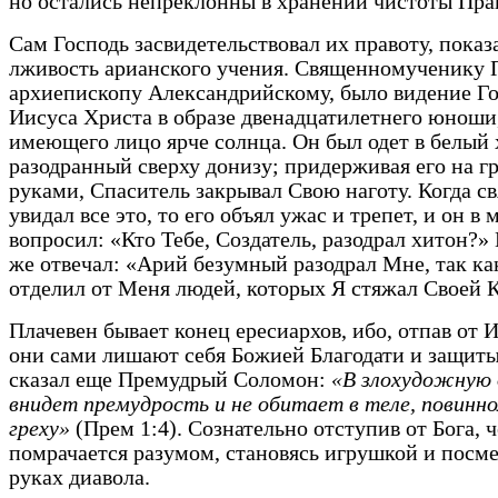
но остались непреклонны в хранении чистоты Пра
Сам Господь засвидетельствовал их правоту, показ
лживость арианского учения. Священномученику 
архиепископу Александрийскому, было видение Г
Иисуса Христа в образе двенадцатилетнего юноши
имеющего лицо ярче солнца. Он был одет в белый 
разодранный сверху донизу; придерживая его на г
руками, Спаситель закрывал Свою наготу. Когда с
увидал все это, то его объял ужас и трепет, и он в 
вопросил: «Кто Тебе, Создатель, разодрал хитон?»
же отвечал: «Арий безумный разодрал Мне, так ка
отделил от Меня людей, которых Я стяжал Своей 
Плачевен бывает конец ересиархов, ибо, отпав от 
они сами лишают себя Божией Благодати и защиты
сказал еще Премудрый Соломон:
«В злохудожную 
внидет премудрость и не обитает в теле, повинн
греху»
(Прем 1:4). Сознательно отступив от Бога, 
помрачается разумом, становясь игрушкой и пос
руках диавола.