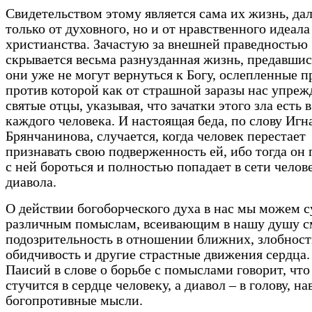
Свидетельством этому является сама их жизнь, дал
только от духовного, но и от нравственного идеала
христианства. Зачастую за внешней праведностью
скрывается весьма разнузданная жизнь, предавшис
они уже не могут вернуться к Богу, ослепленные п
против которой как от страшной заразы нас упре
святые отцы, указывая, что зачатки этого зла есть 
каждого человека. И настоящая беда, по слову Игн
Брянчанинова, случается, когда человек перестает
признавать свою подверженность ей, ибо тогда он 
с ней бороться и полностью попадает в сети чело
диавола.
О действии богоборческого духа в нас мы можем с
различным помыслам, всеивающим в нашу душу с
подозрительность в отношении ближних, злобност
обидчивость и другие страстные движения сердца.
Паисий в слове о борьбе с помыслами говорит, что
стучится в сердце человеку, а диавол – в голову, на
богопротивные мысли.