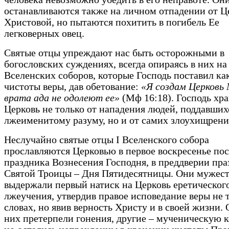
останавливаются также на личном отпадении от Ц
Христовой, но пытаются похитить в погибель Ее
легковерных овец.
Святые отцы упреждают нас быть осторожными в
богословских суждениях, всегда опираясь в них на
Вселенских соборов, которые Господь поставил ка
чистоты веры, дав обетование:
«Я создам Церковь 
врата ада не одолеют ее»
(Мф 16:18). Господь хр
Церковь не только от нападения людей, поддавших
лжеименитому разуму, но и от самих злоухищрени
Неслучайно святые отцы I Вселенского собора
прославляются Церковью в первое воскресенье по
праздника Вознесения Господня, в преддверии пра
Святой Троицы – Дня Пятидесятницы. Они мужес
выдержали первый натиск на Церковь еретическог
лжеучения, утвердив правое исповедание веры не 
словах, но явив верность Христу и в своей жизни.
них претерпели гонения, другие – мученическую к