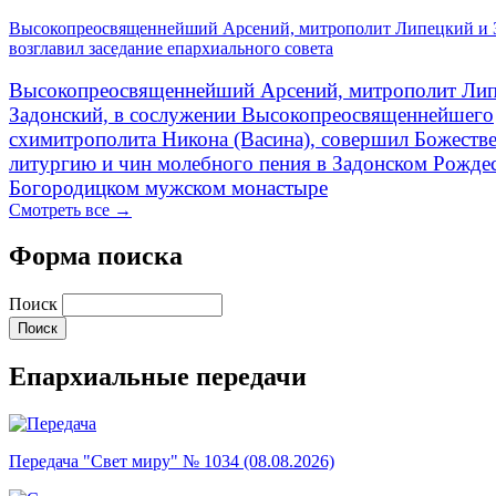
Высокопреосвященнейший Арсений, митрополит Липецкий и 
возглавил заседание епархиального совета
Высокопреосвященнейший Арсений, митрополит Лип
Задонский, в сослужении Высокопреосвященнейшего
схимитрополита Никона (Васина), совершил Божеств
литургию и чин молебного пения в Задонском Рожде
Богородицком мужском монастыре
Смотреть все →
Форма поиска
Поиск
Епархиальные передачи
Передача "Свет миру" № 1034 (08.08.2026)