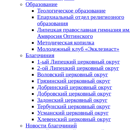
Образование
Теологическое образование
Епархиальный отдел религиозного
образования
Липецкая православная гимназия им.
Амвросия Оптинского
Методическая копилка
Молодежный клуб «Экклезиаст»
Благочиния
1-ый Липецкий церковный округ
2-ой Липецкий церковный округ
Воловский церковный округ
Грязинский церковный округ
Добринский церковный округ
Добровский церковный округ
Задонский церковный округ
Тербунский церковный округ
Усманский церковный округ
Хлевенский церковный округ
Новости благочиний