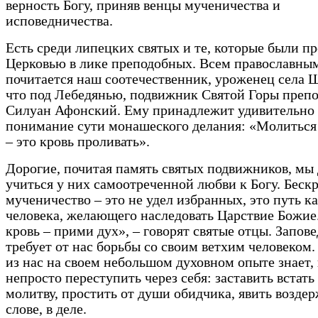
верность Богу, приняв венцы мученичества и
исповедничества.
Есть среди липецких святых и те, которые были п
Церковью в лике преподобных. Всем православны
почитается наш соотечественник, уроженец села 
что под Лебедянью, подвижник Святой Горы преп
Силуан Афонский. Ему принадлежит удивительно 
понимание сути монашеского делания: «Молиться
– это кровь проливать».
Дорогие, почитая память святых подвижников, м
учиться у них самоотреченной любви к Богу. Беск
мученичество – это не удел избранных, это путь к
человека, желающего наследовать Царствие Божие
кровь – прими дух», – говорят святые отцы. Запов
требует от нас борьбы со своим ветхим человеком
из нас на своем небольшом духовном опыте знает,
непросто переступить через себя: заставить встать
молитву, простить от души обидчика, явить воздер
слове, в деле.