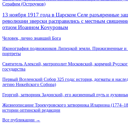
Серафим (Остроумов)
13 ноября 1917 года в Царском Селе разъяренные за
революции зверски расправились с местным священ
отцом Иоанном Кочуровым
Человек, лично знавший Бога
Иконография подвижников Липецкой земли. Прижизненные и
портреты
Святитель Алексий, митрополит Московский, кормчий Русског
государства
Первый Вселенский Собор 325 года: история, догматы и наслед
летию Никейского Собора)
Георгий, затворник Задонский, его жизненный путь и духовные
Жизнеописание Троекуровского затворника Илариона (1774–18
истории оптинской редакции
Все публикации →