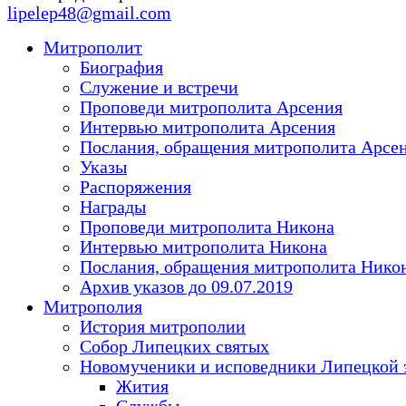
lipelep48@gmail.com
Митрополит
Биография
Служение и встречи
Проповеди митрополита Арсения
Интервью митрополита Арсения
Послания, обращения митрополита Арсе
Указы
Распоряжения
Награды
Проповеди митрополита Никона
Интервью митрополита Никона
Послания, обращения митрополита Нико
Архив указов до 09.07.2019
Митрополия
История митрополии
Собор Липецких святых
Новомученики и исповедники Липецкой 
Жития