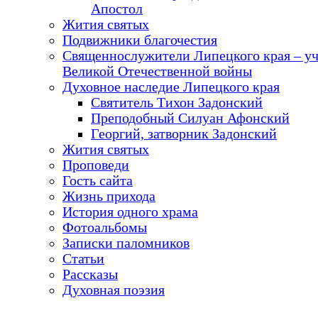
Апостол
Жития святых
Подвижники благочестия
Священнослужители Липецкого края – у
Великой Отечественной войны
Духовное наследие Липецкого края
Святитель Тихон Задонский
Преподобный Силуан Афонский
Георгий, затворник Задонский
Жития святых
Проповеди
Гость сайта
Жизнь прихода
История одного храма
Фотоальбомы
Записки паломников
Статьи
Рассказы
Духовная поэзия