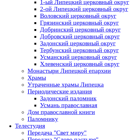
1-ый Липецкий церковный округ
2-ой Липецкий церковный округ
Воловский церковный округ
Грязинский церковный округ
Добринский церковный округ
Добровский церковный округ
Задонский церковный округ
Тербунский церковный округ
Усманский церковный округ
Хлевенский церковный округ
Монастыри Липецкой епархии
Храмы
Утраченные храмы Липецка
Периодические издания
Задонский паломник
Усмань православная
Дом православной книги
Паломнику
Телестудия
Передача "Свет миру"
Передача "Слово пастыря"