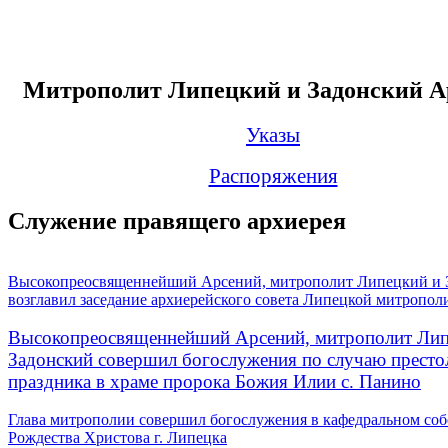
Митрополит Липецкий и Задонский А
Указы
Распоряжения
Служение правящего архиерея
Высокопреосвященнейший Арсений, митрополит Липецкий и 
возглавил заседание архиерейского совета Липецкой митропол
Высокопреосвященнейший Арсений, митрополит Лип
Задонский совершил богослужения по случаю престо
праздника в храме пророка Божия Илии с. Панино
Глава митрополии совершил богослужения в кафедральном соб
Рождества Христова г. Липецка