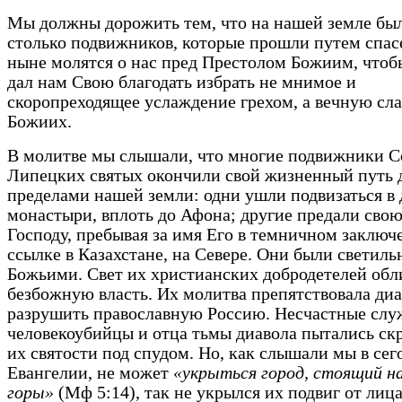
Мы должны дорожить тем, что на нашей земле бы
столько подвижников, которые прошли путем спас
ныне молятся о нас пред Престолом Божиим, чтоб
дал нам Свою благодать избрать не мнимое и
скоропреходящее услаждение грехом, а вечную сла
Божиих.
В молитве мы слышали, что многие подвижники С
Липецких святых окончили свой жизненный путь д
пределами нашей земли: одни ушли подвизаться в
монастыри, вплоть до Афона; другие предали сво
Господу, пребывая за имя Его в темничном заключ
ссылке в Казахстане, на Севере. Они были светил
Божьими. Свет их христианских добродетелей обл
безбожную власть. Их молитва препятствовала ди
разрушить православную Россию. Несчастные слу
человекоубийцы и отца тьмы диавола пытались ск
их святости под спудом. Но, как слышали мы в се
Евангелии, не может
«укрыться город, стоящий на
горы»
(Мф 5:14), так не укрылся их подвиг от лиц