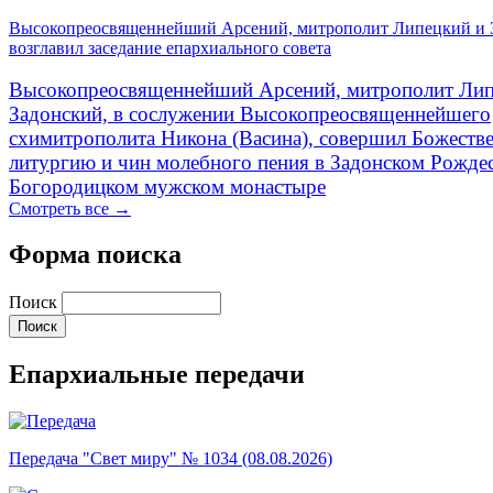
Высокопреосвященнейший Арсений, митрополит Липецкий и 
возглавил заседание епархиального совета
Высокопреосвященнейший Арсений, митрополит Лип
Задонский, в сослужении Высокопреосвященнейшего
схимитрополита Никона (Васина), совершил Божеств
литургию и чин молебного пения в Задонском Рожде
Богородицком мужском монастыре
Смотреть все →
Форма поиска
Поиск
Епархиальные передачи
Передача "Свет миру" № 1034 (08.08.2026)