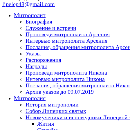
lipelep48@gmail.com
Митрополит
Биография
Служение и встречи
Проповеди митрополита Арсения
Интервью митрополита Арсения
Послания, обращения митрополита Арсе
Указы
Распоряжения
Награды
Проповеди митрополита Никона
Интервью митрополита Никона
Послания, обращения митрополита Нико
Архив указов до 09.07.2019
Митрополия
История митрополии
Собор Липецких святых
Новомученики и исповедники Липецкой 
Жития