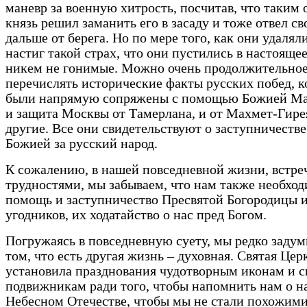
маневр за военную хитрость, посчитав, что таким 
князь решил заманить его в засаду и тоже отвел св
дальше от берега. Но по мере того, как они удаляли
настиг такой страх, что они пустились в настоящее
никем не гонимые. Можно очень продолжительное
перечислять исторические факты русских побед, 
были напрямую сопряжены с помощью Божией Ма
и защита Москвы от Тамерлана, и от Махмет-Гире
другие. Все они свидетельствуют о заступничеств
Божией за русский народ.
К сожалению, в нашей повседневной жизни, встреч
трудностями, мы забываем, что нам также необхо
помощь и заступничество Пресвятой Богородицы и
угодников, их ходатайство о нас пред Богом.
Погружаясь в повседневную суету, мы редко задум
том, что есть другая жизнь – духовная. Святая Цер
установила празднования чудотворным иконам и 
подвижникам ради того, чтобы напомнить нам о 
Небесном Отечестве, чтобы мы не стали похожими