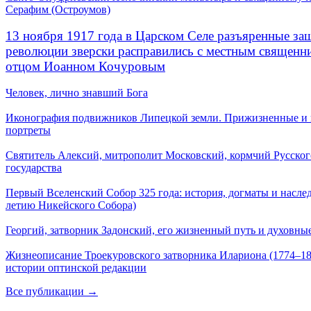
Серафим (Остроумов)
13 ноября 1917 года в Царском Селе разъяренные за
революции зверски расправились с местным священ
отцом Иоанном Кочуровым
Человек, лично знавший Бога
Иконография подвижников Липецкой земли. Прижизненные и
портреты
Святитель Алексий, митрополит Московский, кормчий Русског
государства
Первый Вселенский Собор 325 года: история, догматы и наслед
летию Никейского Собора)
Георгий, затворник Задонский, его жизненный путь и духовные
Жизнеописание Троекуровского затворника Илариона (1774–18
истории оптинской редакции
Все публикации →