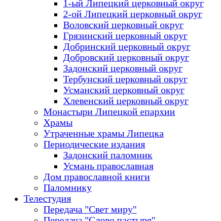
1-ый Липецкий церковный округ
2-ой Липецкий церковный округ
Воловский церковный округ
Грязинский церковный округ
Добринский церковный округ
Добровский церковный округ
Задонский церковный округ
Тербунский церковный округ
Усманский церковный округ
Хлевенский церковный округ
Монастыри Липецкой епархии
Храмы
Утраченные храмы Липецка
Периодические издания
Задонский паломник
Усмань православная
Дом православной книги
Паломнику
Телестудия
Передача "Свет миру"
Передача "Слово пастыря"