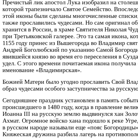
Пречистый лик апостол Лука изобразил на столеш
которой трапезничало Святое Семейство. Впослед
этой иконы были сделаны многочисленные списки
также прославились чудесами. Но сам оригинал об
хранится в России, в храме Святителя Николая Чу
при Третьяковской галерее. Это та самая икона, ко
1155 году принес из Вышегорода во Владимир свят
Андрей Боголюбский по указанию Самой Богород
явившейся князю во время его переселения в Сузд
удел. С этого времени почитаемая икона получила 
именование «Владимирская».
Божией Матери было угодно прославить Свой Вл
образ чудесами особого заступничества за русску
Сегодняшнее праздник установлен в память событ
происшедшего в 1480 году, когда в правление вели
Иоанна III на русскую землю выдвинулся хан Зол
Ахмат. Огромное войско хана подошло к реке Угре
в русском народе называли еще «пояс Богородицы»
Княжеская дружина разбила лагерь на противопо