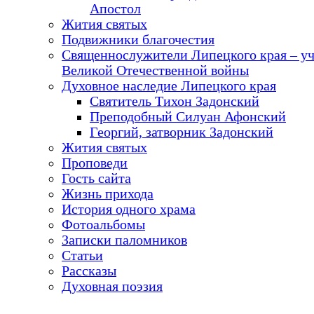
Апостол
Жития святых
Подвижники благочестия
Священнослужители Липецкого края – у
Великой Отечественной войны
Духовное наследие Липецкого края
Святитель Тихон Задонский
Преподобный Силуан Афонский
Георгий, затворник Задонский
Жития святых
Проповеди
Гость сайта
Жизнь прихода
История одного храма
Фотоальбомы
Записки паломников
Статьи
Рассказы
Духовная поэзия