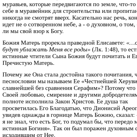
муравьев, которые передвигаются по земле, что-то
себе в муравейник для строительства или пропитан
никогда не смотрят вверх. Касательно нас речь, ко
идет не о сотворенном небе, а - о духовном, о том
ли мы свой взор к Богу.
Божия Матерь прорекла праведной Елисавете:
«…
будут ублажать Меня все роды»
(Лк. 1:48), то ест
истинные чтители Сына Божия будут почитать и Е
Пречистую Матерь.
Почему же Она стала достойна такого почитания, ч
песнословии мы называем Ее «Честнейшей Херув
славнейшей без сравнения Серафим»? Потому что
Своей любовью, смирение и другими добродетеля
полноте исполнила Закон Христов. Ее душа так
просветилась Его Благодатью, что Дионисий Ареоп
увидев однажды в горнице Матерь Божию, сказал:
я не знал, что есть Бог, то подумал бы, что передо
истинная Богиня». Так он был поражен духовным 
исходившим от Нее.