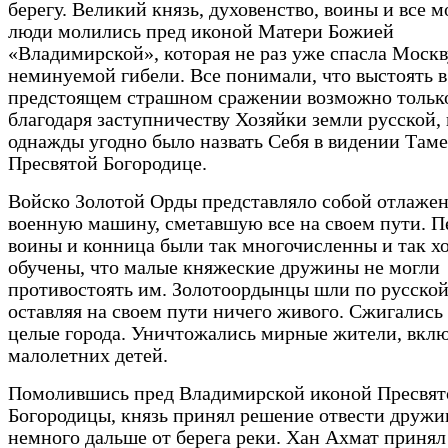
берегу. Великий князь, духовенство, воины и все 
люди молились пред иконой Матери Божией
«Владимирской», которая не раз уже спасла Москв
неминуемой гибели. Все понимали, что выстоять в
предстоящем страшном сражении возможно тольк
благодаря заступничеству Хозяйки земли русской, 
однажды угодно было назвать Себя в видении Там
Пресвятой Богородице.
Войско Золотой Орды представляло собой отлаже
военную машину, сметавшую все на своем пути. 
воины и конница были так многочисленны и так х
обучены, что малые княжеские дружины не могли
противостоять им. Золотоордынцы шли по русской
оставляя на своем пути ничего живого. Сжигались 
целые города. Уничтожались мирные жители, вкл
малолетних детей.
Помолившись пред Владимирской иконой Пресвят
Богородицы, князь принял решение отвести дружи
немного дальше от берега реки. Хан Ахмат принял