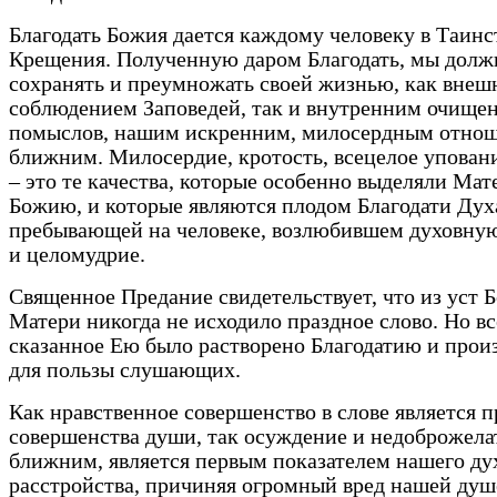
Благодать Божия дается каждому человеку в Таинс
Крещения. Полученную даром Благодать, мы дол
сохранять и преумножать своей жизнью, как вне
соблюдением Заповедей, так и внутренним очище
помыслов, нашим искренним, милосердным отно
ближним. Милосердие, кротость, всецелое уповани
– это те качества, которые особенно выделяли Мат
Божию, и которые являются плодом Благодати Дух
пребывающей на человеке, возлюбившем духовную
и целомудрие.
Священное Предание свидетельствует, что из уст 
Матери никогда не исходило праздное слово. Но вс
сказанное Ею было растворено Благодатию и прои
для пользы слушающих.
Как нравственное совершенство в слове является 
совершенства души, так осуждение и недоброжела
ближним, является первым показателем нашего ду
расстройства, причиняя огромный вред нашей душ