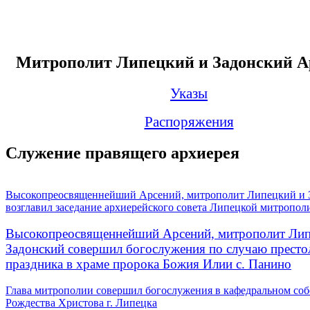
Митрополит Липецкий и Задонский А
Указы
Распоряжения
Служение правящего архиерея
Высокопреосвященнейший Арсений, митрополит Липецкий и 
возглавил заседание архиерейского совета Липецкой митропол
Высокопреосвященнейший Арсений, митрополит Лип
Задонский совершил богослужения по случаю престо
праздника в храме пророка Божия Илии с. Панино
Глава митрополии совершил богослужения в кафедральном соб
Рождества Христова г. Липецка