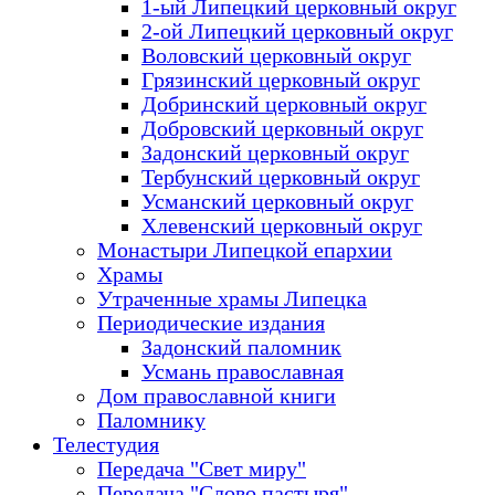
1-ый Липецкий церковный округ
2-ой Липецкий церковный округ
Воловский церковный округ
Грязинский церковный округ
Добринский церковный округ
Добровский церковный округ
Задонский церковный округ
Тербунский церковный округ
Усманский церковный округ
Хлевенский церковный округ
Монастыри Липецкой епархии
Храмы
Утраченные храмы Липецка
Периодические издания
Задонский паломник
Усмань православная
Дом православной книги
Паломнику
Телестудия
Передача "Свет миру"
Передача "Слово пастыря"