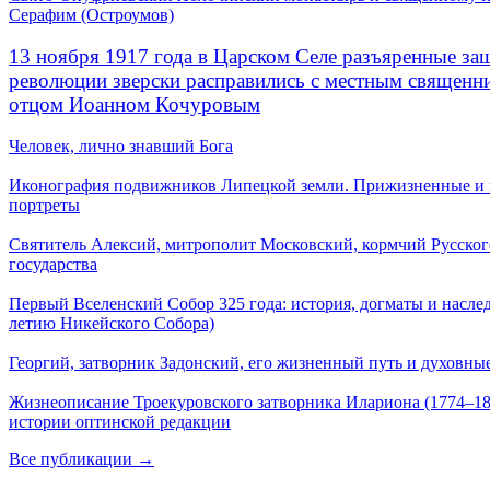
Серафим (Остроумов)
13 ноября 1917 года в Царском Селе разъяренные за
революции зверски расправились с местным священ
отцом Иоанном Кочуровым
Человек, лично знавший Бога
Иконография подвижников Липецкой земли. Прижизненные и
портреты
Святитель Алексий, митрополит Московский, кормчий Русског
государства
Первый Вселенский Собор 325 года: история, догматы и наслед
летию Никейского Собора)
Георгий, затворник Задонский, его жизненный путь и духовные
Жизнеописание Троекуровского затворника Илариона (1774–18
истории оптинской редакции
Все публикации →