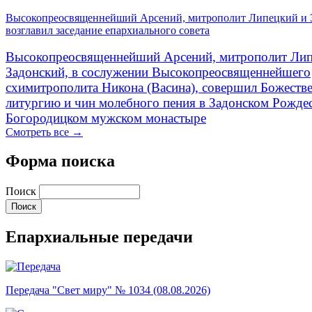
Высокопреосвященнейший Арсений, митрополит Липецкий и 
возглавил заседание епархиального совета
Высокопреосвященнейший Арсений, митрополит Лип
Задонский, в сослужении Высокопреосвященнейшего
схимитрополита Никона (Васина), совершил Божеств
литургию и чин молебного пения в Задонском Рожде
Богородицком мужском монастыре
Смотреть все →
Форма поиска
Поиск
Епархиальные передачи
Передача "Свет миру" № 1034 (08.08.2026)