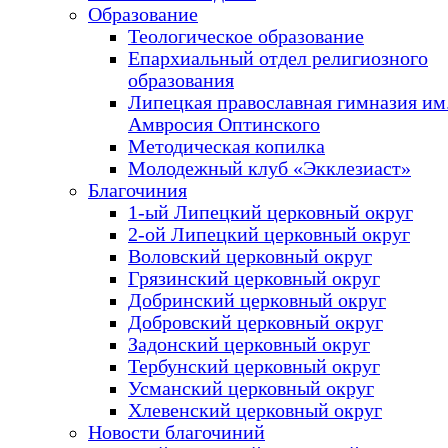
Образование
Теологическое образование
Епархиальный отдел религиозного
образования
Липецкая православная гимназия им.
Амвросия Оптинского
Методическая копилка
Молодежный клуб «Экклезиаст»
Благочиния
1-ый Липецкий церковный округ
2-ой Липецкий церковный округ
Воловский церковный округ
Грязинский церковный округ
Добринский церковный округ
Добровский церковный округ
Задонский церковный округ
Тербунский церковный округ
Усманский церковный округ
Хлевенский церковный округ
Новости благочиний