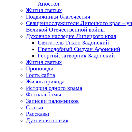
Апостол
Жития святых
Подвижники благочестия
Священнослужители Липецкого края – у
Великой Отечественной войны
Духовное наследие Липецкого края
Святитель Тихон Задонский
Преподобный Силуан Афонский
Георгий, затворник Задонский
Жития святых
Проповеди
Гость сайта
Жизнь прихода
История одного храма
Фотоальбомы
Записки паломников
Статьи
Рассказы
Духовная поэзия