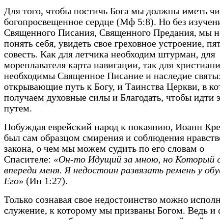
Для того, чтобы постичь Бога мы должны иметь чи
богопросвещенное сердце (Мф 5:8). Но без изучен
Священного Писания, Священного Предания, мы 
понять себя, увидеть свое греховное устроение, п
совесть. Как для летчика необходим штурман, для
мореплавателя карта навигации, так для христиан
необходимы Священное Писание и наследие святых
открывающие путь к Богу, и Таинства Церкви, в к
получаем духовные силы и Благодать, чтобы идти 
путем.
Побуждая еврейский народ к покаянию, Иоанн Кр
был сам образцом смирения и соблюдения нравств
закона, о чем мы можем судить по его словам о
Спасителе:
«Он-то Идущий за мною, но Который 
впереди меня. Я недостоин развязать ремень у обу
Его»
(Ин 1:27).
Только сознавая свое недостоинство можно испол
служение, к которому мы призваны Богом. Ведь и 