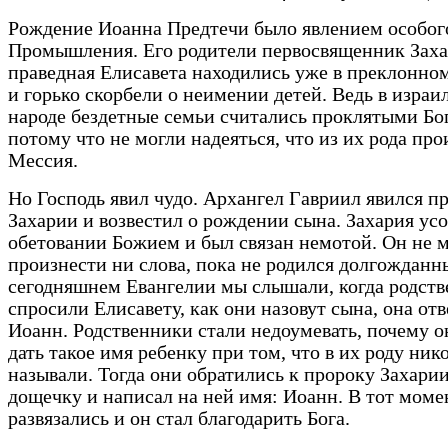
Рождение Иоанна Предтечи было явлением особог
Промышления. Его родители первосвященник Заха
праведная Елисавета находились уже в преклонном
и горько скорбели о неимении детей. Ведь в израи
народе бездетные семьи считались проклятыми Бо
потому что не могли надеяться, что из их рода пр
Мессия.
Но Господь явил чудо. Архангел Гавриил явился п
Захарии и возвестил о рождении сына. Захария ус
обетовании Божием и был связан немотой. Он не 
произнести ни слова, пока не родился долгожданн
сегодняшнем Евангелии мы слышали, когда родст
спросили Елисавету, как они назовут сына, она отв
Иоанн. Родственники стали недоумевать, почему о
дать такое имя ребенку при том, что в их роду нико
называли. Тогда они обратились к пророку Захарии
дощечку и написал на ней имя: Иоанн. В тот момен
развязались и он стал благодарить Бога.