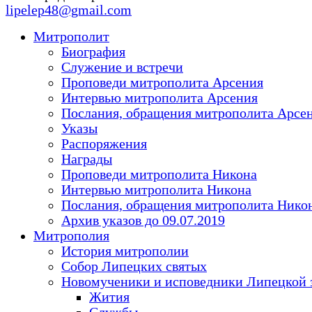
lipelep48@gmail.com
Митрополит
Биография
Служение и встречи
Проповеди митрополита Арсения
Интервью митрополита Арсения
Послания, обращения митрополита Арсе
Указы
Распоряжения
Награды
Проповеди митрополита Никона
Интервью митрополита Никона
Послания, обращения митрополита Нико
Архив указов до 09.07.2019
Митрополия
История митрополии
Собор Липецких святых
Новомученики и исповедники Липецкой 
Жития