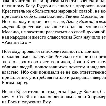
законоучители были призваны вести еврейский нар
истинному Богу. Будучи высшим из пророков, иоа
Креститель не обольстился народной славой, не во
присвоить себе славы Божией. Увидев Мессию, он 
Него народу и произнес:
«…се, Агнец Божий, взем
мира»
. Фарисеи же, впавшие в гордыню, узнав во 
Мессию, не захотели расстаться со своей духовной
над народом и вместо славословия Бога научили ег
«Распни Его!»
Поэтому, проявляя снисходительность к воинам,
находившимся на службе Римской империи и пре
за то от своих соотечественников, Иоанн Крестите
обличал людей, пользовавшихся почетом и наделе
властью. Ибо они понимали ее не как ответственно
привилегию, употребляя на зло и развращая ввере
Богом народ.
Иоанн Креститель пострадал за Правду Божию, бы
мечем. Своей жизнью он явил нам великий приме
на Бога и служения Ему.