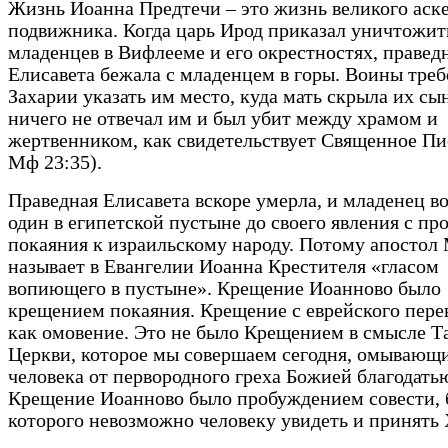
Жизнь Иоанна Предтечи – это жизнь великого аске
подвижника. Когда царь Ирод приказал уничтожит
младенцев в Вифлееме и его окрестностях, правед
Елисавета бежала с младенцем в горы. Воины треб
Захарии указать им место, куда мать скрыла их сы
ничего не отвечал им и был убит между храмом и
жертвенником, как свидетельствует Священное Пи
Мф 23:35).
Праведная Елисавета вскоре умерла, и младенец в
один в египетской пустыне до своего явления с п
покаяния к израильскому народу. Потому апостол
называет в Евангелии Иоанна Крестителя «гласом
вопиющего в пустыне». Крещение Иоанново было
крещением покаяния. Крещение с еврейского пере
как омовение. Это не было Крещением в смысле Т
Церкви, которое мы совершаем сегодня, омывающ
человека от первородного греха Божией благодать
Крещение Иоанново было пробуждением совести, 
которого невозможно человеку увидеть и принять 