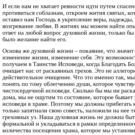
И если нам не хватает ревности идти путем спасен
противиться соблазнам, откроем жития святых, ко
оставил нам Господь в укрепление веры, надежды,
возгревание любви. В житиях мы можем найти о
ответ на любой вопрос духовной жизни, только бы 
было желание найти его.
Основа же духовной жизни – покаяние, что значит
изменение жизни, изменение себя. Эту возможнос
получаем в Таинстве Исповеди, когда Благодать Б
очищает нас от раскаянных грехов. Это не аллегори
действительное очищение. Что это именно так, м
понять по тому облегчению души, которое чувству
чистосердечной исповеди. Сколько бы мы ни раск
дома, мы не ощутим то состояние, которое бывает
исповеди в храме. Поэтому мы должны прибегать к
только запятнали свою совесть, наложили на нее т
греховных уз. Наша духовная жизнь не должна быт
формальной и укладываться в рамки определенног
количества посещения храма, которое мы установ