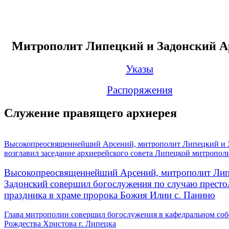
Митрополит Липецкий и Задонский А
Указы
Распоряжения
Служение правящего архиерея
Высокопреосвященнейший Арсений, митрополит Липецкий и 
возглавил заседание архиерейского совета Липецкой митропол
Высокопреосвященнейший Арсений, митрополит Лип
Задонский совершил богослужения по случаю престо
праздника в храме пророка Божия Илии с. Панино
Глава митрополии совершил богослужения в кафедральном соб
Рождества Христова г. Липецка