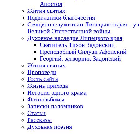
Апостол
Жития святых
Подвижники благочестия
Священнослужители Липецкого края – у
Великой Отечественной войны
Духовное наследие Липецкого края
Святитель Тихон Задонский
Преподобный Силуан Афонский
Георгий, затворник Задонский
Жития святых
Проповеди
Гость сайта
Жизнь прихода
История одного храма
Фотоальбомы
Записки паломников
Статьи
Рассказы
Духовная поэзия