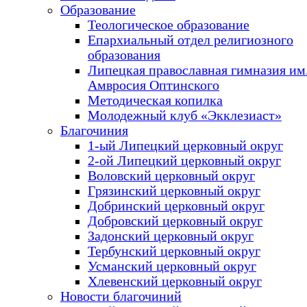
Образование
Теологическое образование
Епархиальный отдел религиозного
образования
Липецкая православная гимназия им.
Амвросия Оптинского
Методическая копилка
Молодежный клуб «Экклезиаст»
Благочиния
1-ый Липецкий церковный округ
2-ой Липецкий церковный округ
Воловский церковный округ
Грязинский церковный округ
Добринский церковный округ
Добровский церковный округ
Задонский церковный округ
Тербунский церковный округ
Усманский церковный округ
Хлевенский церковный округ
Новости благочиний