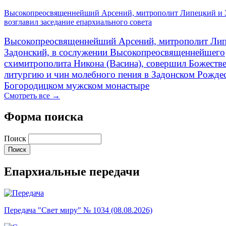
Высокопреосвященнейший Арсений, митрополит Липецкий и 
возглавил заседание епархиального совета
Высокопреосвященнейший Арсений, митрополит Лип
Задонский, в сослужении Высокопреосвященнейшего
схимитрополита Никона (Васина), совершил Божеств
литургию и чин молебного пения в Задонском Рожде
Богородицком мужском монастыре
Смотреть все →
Форма поиска
Поиск
Епархиальные передачи
Передача "Свет миру" № 1034 (08.08.2026)