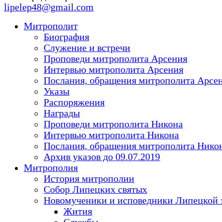
lipelep48@gmail.com
Митрополит
Биография
Служение и встречи
Проповеди митрополита Арсения
Интервью митрополита Арсения
Послания, обращения митрополита Арсе
Указы
Распоряжения
Награды
Проповеди митрополита Никона
Интервью митрополита Никона
Послания, обращения митрополита Нико
Архив указов до 09.07.2019
Митрополия
История митрополии
Собор Липецких святых
Новомученики и исповедники Липецкой 
Жития