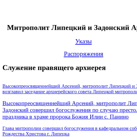
Митрополит Липецкий и Задонский А
Указы
Распоряжения
Служение правящего архиерея
Высокопреосвященнейший Арсений, митрополит Липецкий и 
возглавил заседание архиерейского совета Липецкой митропол
Высокопреосвященнейший Арсений, митрополит Лип
Задонский совершил богослужения по случаю престо
праздника в храме пророка Божия Илии с. Панино
Глава митрополии совершил богослужения в кафедральном соб
Рождества Христова г. Липецка