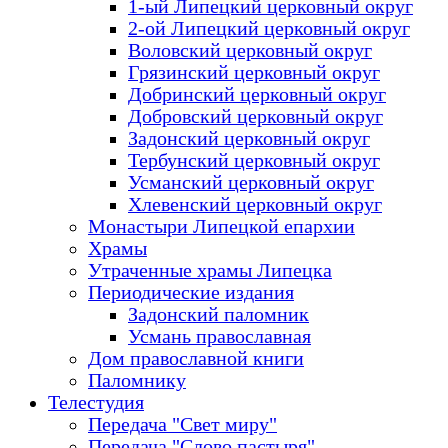
1-ый Липецкий церковный округ
2-ой Липецкий церковный округ
Воловский церковный округ
Грязинский церковный округ
Добринский церковный округ
Добровский церковный округ
Задонский церковный округ
Тербунский церковный округ
Усманский церковный округ
Хлевенский церковный округ
Монастыри Липецкой епархии
Храмы
Утраченные храмы Липецка
Периодические издания
Задонский паломник
Усмань православная
Дом православной книги
Паломнику
Телестудия
Передача "Свет миру"
Передача "Слово пастыря"