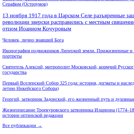
Серафим (Остроумов)
13 ноября 1917 года в Царском Селе разъяренные за
революции зверски расправились с местным священ
отцом Иоанном Кочуровым
Человек, лично знавший Бога
Иконография подвижников Липецкой земли. Прижизненные и
портреты
Святитель Алексий, митрополит Московский, кормчий Русског
государства
Первый Вселенский Собор 325 года: история, догматы и наслед
летию Никейского Собора)
Георгий, затворник Задонский, его жизненный путь и духовные
Жизнеописание Троекуровского затворника Илариона (1774–18
истории оптинской редакции
Все публикации →