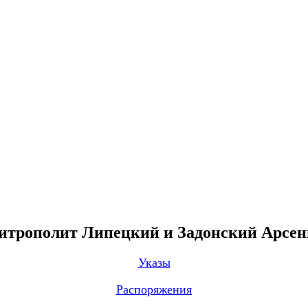
трополит Липецкий и Задонский Арсе
Указы
Распоряжения