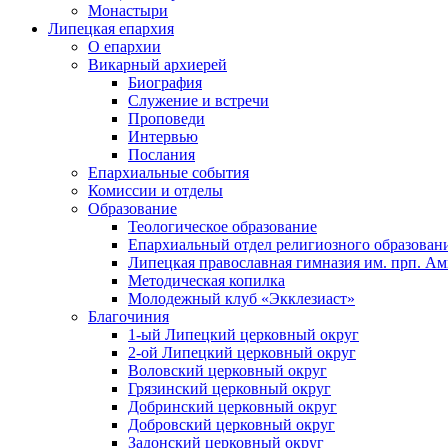
Монастыри
Липецкая епархия
О епархии
Викарный архиерей
Биография
Служение и встречи
Проповеди
Интервью
Послания
Епархиальные события
Комиссии и отделы
Образование
Теологическое образование
Епархиальный отдел религиозного образован
Липецкая православная гимназия им. прп. А
Методическая копилка
Молодежный клуб «Экклезиаст»
Благочиния
1-ый Липецкий церковный округ
2-ой Липецкий церковный округ
Воловский церковный округ
Грязинский церковный округ
Добринский церковный округ
Добровский церковный округ
Задонский церковный округ