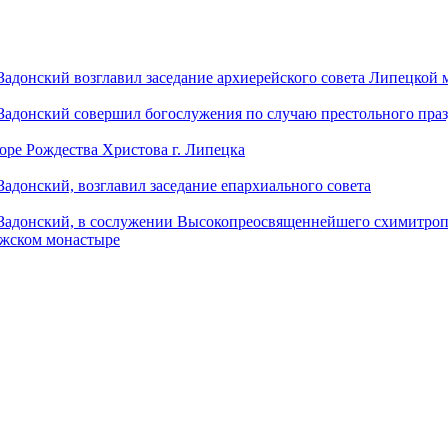
донский возглавил заседание архиерейского совета Липецкой
донский совершил богослужения по случаю престольного праз
оре Рождества Христова г. Липецка
донский, возглавил заседание епархиального совета
адонский, в сослужении Высокопреосвященнейшего схимитропо
ужском монастыре