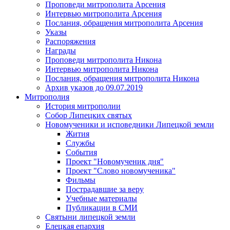
Проповеди митрополита Арсения
Интервью митрополита Арсения
Послания, обращения митрополита Арсения
Указы
Распоряжения
Награды
Проповеди митрополита Никона
Интервью митрополита Никона
Послания, обращения митрополита Никона
Архив указов до 09.07.2019
Митрополия
История митрополии
Собор Липецких святых
Новомученики и исповедники Липецкой земли
Жития
Службы
События
Проект "Новомученик дня"
Проект "Слово новомученика"
Фильмы
Пострадавшие за веру
Учебные материалы
Публикации в СМИ
Святыни липецкой земли
Елецкая епархия