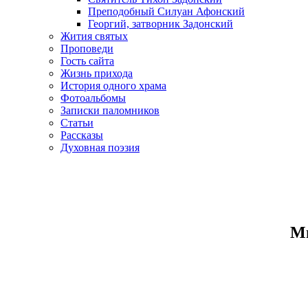
Преподобный Силуан Афонский
Георгий, затворник Задонский
Жития святых
Проповеди
Гость сайта
Жизнь прихода
История одного храма
Фотоальбомы
Записки паломников
Статьи
Рассказы
Духовная поэзия
Ми