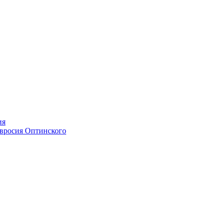
ия
мвросия Оптинского