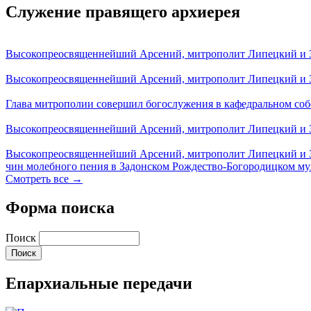
Служение правящего архиерея
Высокопреосвященнейший Арсений, митрополит Липецкий и За
Высокопреосвященнейший Арсений, митрополит Липецкий и За
Глава митрополии совершил богослужения в кафедральном соб
Высокопреосвященнейший Арсений, митрополит Липецкий и За
Высокопреосвященнейший Арсений, митрополит Липецкий и З
чин молебного пения в Задонском Рождество-Богородицком м
Смотреть все →
Форма поиска
Поиск
Епархиальные передачи