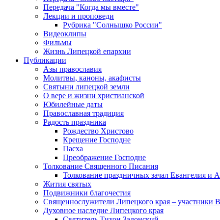
Передача "Когда мы вместе"
Лекции и проповеди
Рубрика "Солнышко России"
Видеоклипы
Фильмы
Жизнь Липецкой епархии
Публикации
Азы православия
Молитвы, каноны, акафисты
Святыни липецкой земли
О вере и жизни христианской
Юбилейные даты
Православная традиция
Радость праздника
Рождество Христово
Крещение Господне
Пасха
Преображение Господне
Толкование Священного Писания
Толкование праздничных зачал Евангелия и 
Жития святых
Подвижники благочестия
Священнослужители Липецкого края – участники 
Духовное наследие Липецкого края
Святитель Тихон Задонский