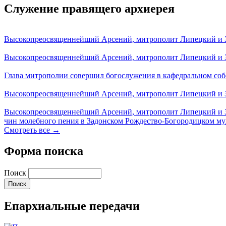
Служение правящего архиерея
Высокопреосвященнейший Арсений, митрополит Липецкий и За
Высокопреосвященнейший Арсений, митрополит Липецкий и За
Глава митрополии совершил богослужения в кафедральном соб
Высокопреосвященнейший Арсений, митрополит Липецкий и За
Высокопреосвященнейший Арсений, митрополит Липецкий и З
чин молебного пения в Задонском Рождество-Богородицком м
Смотреть все →
Форма поиска
Поиск
Епархиальные передачи