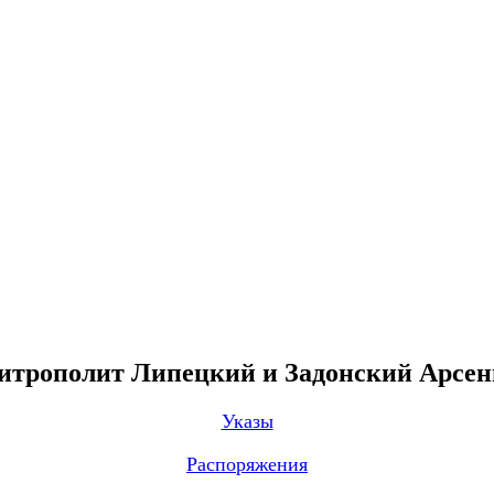
трополит Липецкий и Задонский Арсе
Указы
Распоряжения