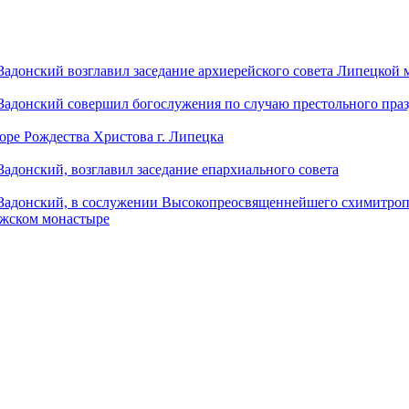
донский возглавил заседание архиерейского совета Липецкой
донский совершил богослужения по случаю престольного праз
оре Рождества Христова г. Липецка
донский, возглавил заседание епархиального совета
адонский, в сослужении Высокопреосвященнейшего схимитропо
ужском монастыре