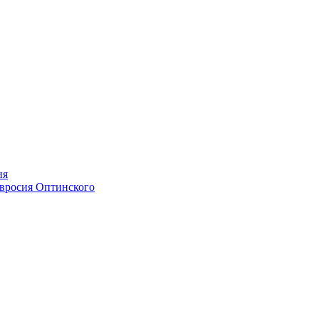
ия
мвросия Оптинского