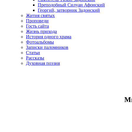
Преподобный Силуан Афонский
Георгий, затворник Задонский
Жития святых
Проповеди
Гость сайта
Жизнь прихода
История одного храма
Фотоальбомы
Записки паломников
Статьи
Рассказы
Духовная поэзия
Ми