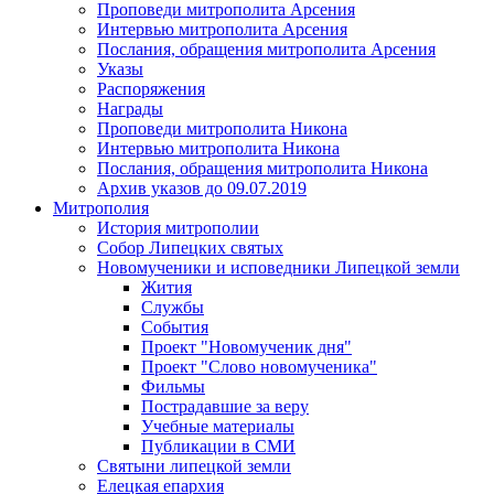
Проповеди митрополита Арсения
Интервью митрополита Арсения
Послания, обращения митрополита Арсения
Указы
Распоряжения
Награды
Проповеди митрополита Никона
Интервью митрополита Никона
Послания, обращения митрополита Никона
Архив указов до 09.07.2019
Митрополия
История митрополии
Собор Липецких святых
Новомученики и исповедники Липецкой земли
Жития
Службы
События
Проект "Новомученик дня"
Проект "Слово новомученика"
Фильмы
Пострадавшие за веру
Учебные материалы
Публикации в СМИ
Святыни липецкой земли
Елецкая епархия