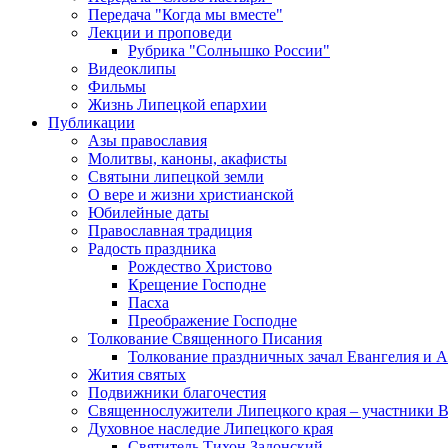
Передача "Когда мы вместе"
Лекции и проповеди
Рубрика "Солнышко России"
Видеоклипы
Фильмы
Жизнь Липецкой епархии
Публикации
Азы православия
Молитвы, каноны, акафисты
Святыни липецкой земли
О вере и жизни христианской
Юбилейные даты
Православная традиция
Радость праздника
Рождество Христово
Крещение Господне
Пасха
Преображение Господне
Толкование Священного Писания
Толкование праздничных зачал Евангелия и 
Жития святых
Подвижники благочестия
Священнослужители Липецкого края – участники 
Духовное наследие Липецкого края
Святитель Тихон Задонский