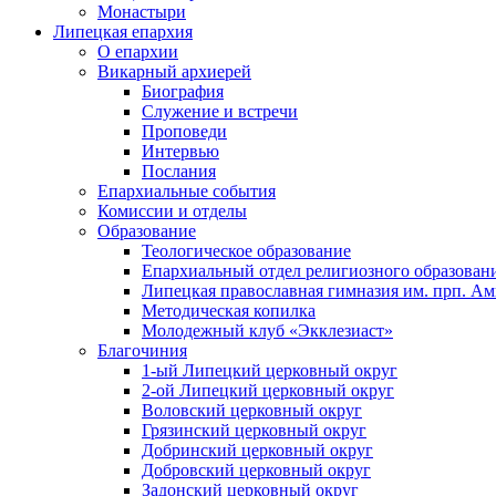
Монастыри
Липецкая епархия
О епархии
Викарный архиерей
Биография
Служение и встречи
Проповеди
Интервью
Послания
Епархиальные события
Комиссии и отделы
Образование
Теологическое образование
Епархиальный отдел религиозного образован
Липецкая православная гимназия им. прп. А
Методическая копилка
Молодежный клуб «Экклезиаст»
Благочиния
1-ый Липецкий церковный округ
2-ой Липецкий церковный округ
Воловский церковный округ
Грязинский церковный округ
Добринский церковный округ
Добровский церковный округ
Задонский церковный округ