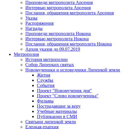
Проповеди митрополита Арсения
Интервью митрополита Арсения
Послания, обращения митрополита Арсения
Указы
Распоряжения
Награды
Проповеди митрополита Никона
Интервью митрополита Никона
Послания, обращения митрополита Никона
Архив указов до 09.07.2019
Митрополия
История митрополии
Собор Липецких святых
Новомученики и исповедники Липецкой земли
Жития
Службы
События
Проект "Новомученик дня"
Проект "Слово новомученика"
Фильмы
Пострадавшие за веру
Учебные материалы
Публикации в СМИ
Святыни липецкой земли
Елецкая епархия