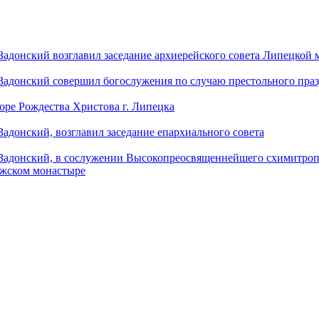
донский возглавил заседание архиерейского совета Липецкой
донский совершил богослужения по случаю престольного праз
оре Рождества Христова г. Липецка
донский, возглавил заседание епархиального совета
адонский, в сослужении Высокопреосвященнейшего схимитропо
ужском монастыре