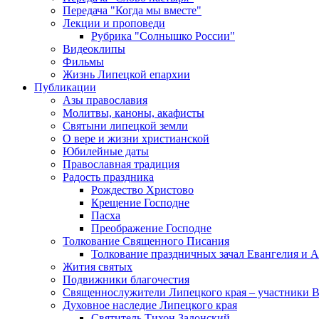
Передача "Когда мы вместе"
Лекции и проповеди
Рубрика "Солнышко России"
Видеоклипы
Фильмы
Жизнь Липецкой епархии
Публикации
Азы православия
Молитвы, каноны, акафисты
Святыни липецкой земли
О вере и жизни христианской
Юбилейные даты
Православная традиция
Радость праздника
Рождество Христово
Крещение Господне
Пасха
Преображение Господне
Толкование Священного Писания
Толкование праздничных зачал Евангелия и 
Жития святых
Подвижники благочестия
Священнослужители Липецкого края – участники 
Духовное наследие Липецкого края
Святитель Тихон Задонский