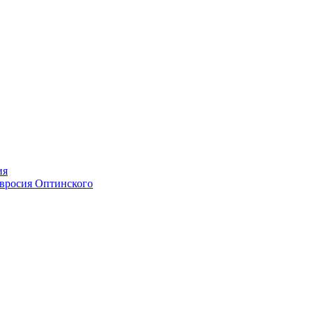
ия
мвросия Оптинского