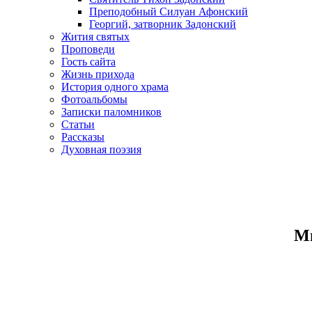
Преподобный Силуан Афонский
Георгий, затворник Задонский
Жития святых
Проповеди
Гость сайта
Жизнь прихода
История одного храма
Фотоальбомы
Записки паломников
Статьи
Рассказы
Духовная поэзия
Ми