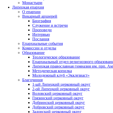
Монастыри
Липецкая епархия
О епархии
Викарный архиерей
Биография
Служение и встречи
Проповеди
Интервью
Послания
Епархиальные события
Комиссии и отделы
Образование
Теологическое образование
Епархиальный отдел религиозного образован
Липецкая православная гимназия им. прп. А
Методическая копилка
Молодежный клуб «Экклезиаст»
Благочиния
1-ый Липецкий церковный округ
2-ой Липецкий церковный округ
Воловский церковный округ
Грязинский церковный округ
Добринский церковный округ
Добровский церковный округ
Задонский церковный округ