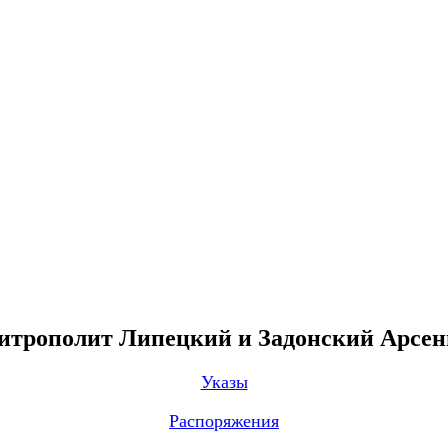
трополит Липецкий и Задонский Арсе
Указы
Распоряжения