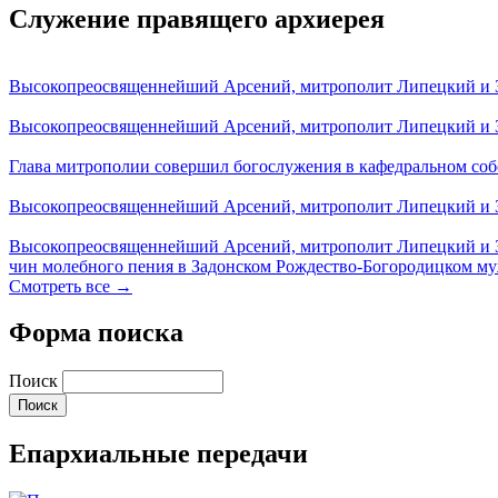
Служение правящего архиерея
Высокопреосвященнейший Арсений, митрополит Липецкий и За
Высокопреосвященнейший Арсений, митрополит Липецкий и За
Глава митрополии совершил богослужения в кафедральном соб
Высокопреосвященнейший Арсений, митрополит Липецкий и За
Высокопреосвященнейший Арсений, митрополит Липецкий и З
чин молебного пения в Задонском Рождество-Богородицком м
Смотреть все →
Форма поиска
Поиск
Епархиальные передачи