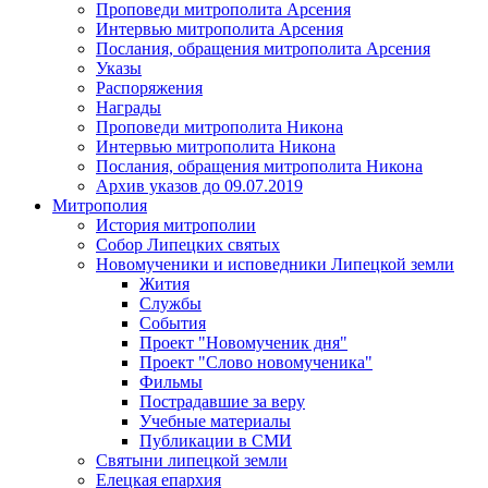
Проповеди митрополита Арсения
Интервью митрополита Арсения
Послания, обращения митрополита Арсения
Указы
Распоряжения
Награды
Проповеди митрополита Никона
Интервью митрополита Никона
Послания, обращения митрополита Никона
Архив указов до 09.07.2019
Митрополия
История митрополии
Собор Липецких святых
Новомученики и исповедники Липецкой земли
Жития
Службы
События
Проект "Новомученик дня"
Проект "Слово новомученика"
Фильмы
Пострадавшие за веру
Учебные материалы
Публикации в СМИ
Святыни липецкой земли
Елецкая епархия