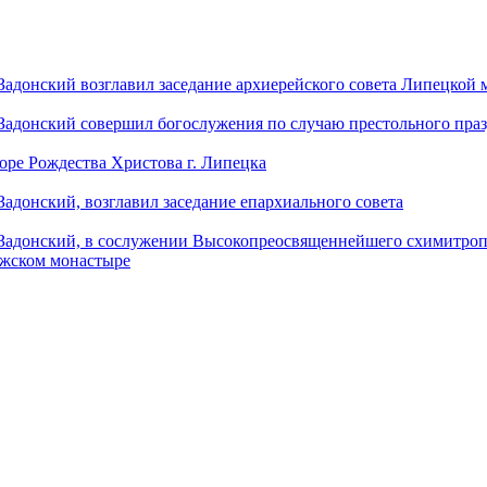
донский возглавил заседание архиерейского совета Липецкой
донский совершил богослужения по случаю престольного праз
оре Рождества Христова г. Липецка
донский, возглавил заседание епархиального совета
адонский, в сослужении Высокопреосвященнейшего схимитропо
ужском монастыре