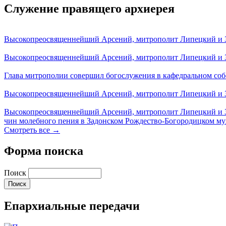
Служение правящего архиерея
Высокопреосвященнейший Арсений, митрополит Липецкий и За
Высокопреосвященнейший Арсений, митрополит Липецкий и За
Глава митрополии совершил богослужения в кафедральном соб
Высокопреосвященнейший Арсений, митрополит Липецкий и За
Высокопреосвященнейший Арсений, митрополит Липецкий и З
чин молебного пения в Задонском Рождество-Богородицком м
Смотреть все →
Форма поиска
Поиск
Епархиальные передачи