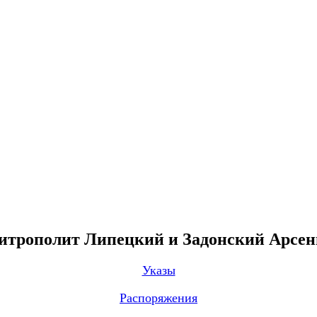
трополит Липецкий и Задонский Арсе
Указы
Распоряжения