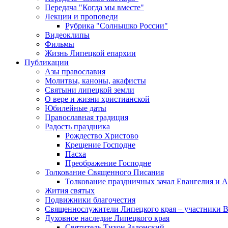
Передача "Когда мы вместе"
Лекции и проповеди
Рубрика "Солнышко России"
Видеоклипы
Фильмы
Жизнь Липецкой епархии
Публикации
Азы православия
Молитвы, каноны, акафисты
Святыни липецкой земли
О вере и жизни христианской
Юбилейные даты
Православная традиция
Радость праздника
Рождество Христово
Крещение Господне
Пасха
Преображение Господне
Толкование Священного Писания
Толкование праздничных зачал Евангелия и 
Жития святых
Подвижники благочестия
Священнослужители Липецкого края – участники 
Духовное наследие Липецкого края
Святитель Тихон Задонский