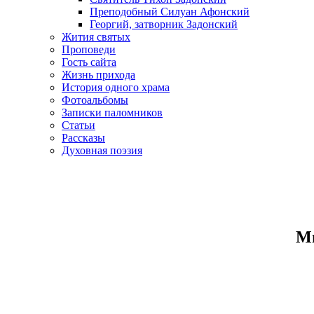
Преподобный Силуан Афонский
Георгий, затворник Задонский
Жития святых
Проповеди
Гость сайта
Жизнь прихода
История одного храма
Фотоальбомы
Записки паломников
Статьи
Рассказы
Духовная поэзия
Ми