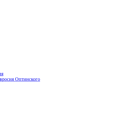
ия
мвросия Оптинского