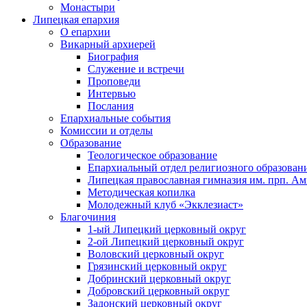
Монастыри
Липецкая епархия
О епархии
Викарный архиерей
Биография
Служение и встречи
Проповеди
Интервью
Послания
Епархиальные события
Комиссии и отделы
Образование
Теологическое образование
Епархиальный отдел религиозного образован
Липецкая православная гимназия им. прп. А
Методическая копилка
Молодежный клуб «Экклезиаст»
Благочиния
1-ый Липецкий церковный округ
2-ой Липецкий церковный округ
Воловский церковный округ
Грязинский церковный округ
Добринский церковный округ
Добровский церковный округ
Задонский церковный округ