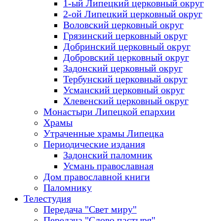
1-ый Липецкий церковный округ
2-ой Липецкий церковный округ
Воловский церковный округ
Грязинский церковный округ
Добринский церковный округ
Добровский церковный округ
Задонский церковный округ
Тербунский церковный округ
Усманский церковный округ
Хлевенский церковный округ
Монастыри Липецкой епархии
Храмы
Утраченные храмы Липецка
Периодические издания
Задонский паломник
Усмань православная
Дом православной книги
Паломнику
Телестудия
Передача "Свет миру"
Передача "Слово пастыря"