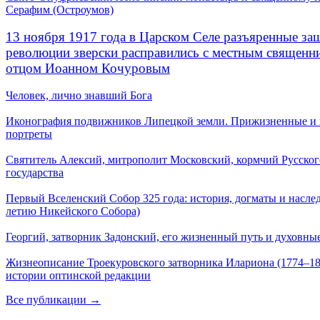
Серафим (Остроумов)
13 ноября 1917 года в Царском Селе разъяренные за
революции зверски расправились с местным священ
отцом Иоанном Кочуровым
Человек, лично знавший Бога
Иконография подвижников Липецкой земли. Прижизненные и
портреты
Святитель Алексий, митрополит Московский, кормчий Русског
государства
Первый Вселенский Собор 325 года: история, догматы и наслед
летию Никейского Собора)
Георгий, затворник Задонский, его жизненный путь и духовные
Жизнеописание Троекуровского затворника Илариона (1774–18
истории оптинской редакции
Все публикации →