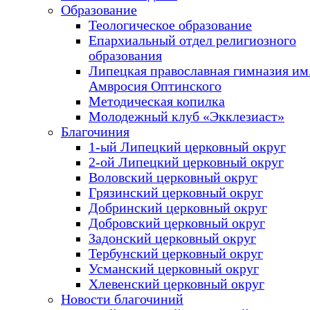
Образование
Теологическое образование
Епархиальный отдел религиозного
образования
Липецкая православная гимназия им.
Амвросия Оптинского
Методическая копилка
Молодежный клуб «Экклезиаст»
Благочиния
1-ый Липецкий церковный округ
2-ой Липецкий церковный округ
Воловский церковный округ
Грязинский церковный округ
Добринский церковный округ
Добровский церковный округ
Задонский церковный округ
Тербунский церковный округ
Усманский церковный округ
Хлевенский церковный округ
Новости благочиний