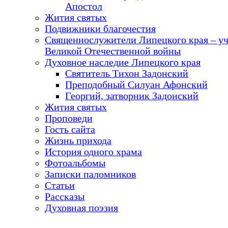
Апостол
Жития святых
Подвижники благочестия
Священнослужители Липецкого края – у
Великой Отечественной войны
Духовное наследие Липецкого края
Святитель Тихон Задонский
Преподобный Силуан Афонский
Георгий, затворник Задонский
Жития святых
Проповеди
Гость сайта
Жизнь прихода
История одного храма
Фотоальбомы
Записки паломников
Статьи
Рассказы
Духовная поэзия