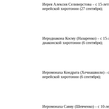
Иерея Алексия Селиверстова – с 15-лет
иерейской хиротонии (27 сентября);
Иеродиакона Косму (Назаренко) – с 15-
диаконской хиротонии (6 сентября);
Иеромонаха Кондрата (Хечиашвили) - с
иерейской хиротонии (6 сентября);
Иеромонаха Савву (Шевченко) – с 10-ле