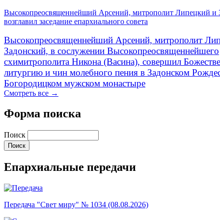
Высокопреосвященнейший Арсений, митрополит Липецкий и 
возглавил заседание епархиального совета
Высокопреосвященнейший Арсений, митрополит Лип
Задонский, в сослужении Высокопреосвященнейшего
схимитрополита Никона (Васина), совершил Божеств
литургию и чин молебного пения в Задонском Рожде
Богородицком мужском монастыре
Смотреть все →
Форма поиска
Поиск
Епархиальные передачи
Передача "Свет миру" № 1034 (08.08.2026)