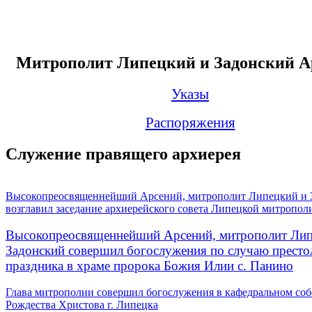
Митрополит Липецкий и Задонский А
Указы
Распоряжения
Служение правящего архиерея
Высокопреосвященнейший Арсений, митрополит Липецкий и 
возглавил заседание архиерейского совета Липецкой митропол
Высокопреосвященнейший Арсений, митрополит Лип
Задонский совершил богослужения по случаю престо
праздника в храме пророка Божия Илии с. Панино
Глава митрополии совершил богослужения в кафедральном соб
Рождества Христова г. Липецка