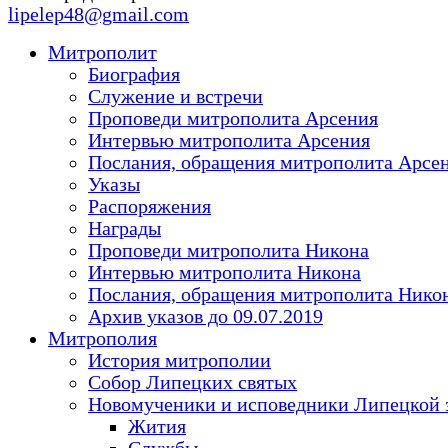
lipelep48@gmail.com
Митрополит
Биография
Служение и встречи
Проповеди митрополита Арсения
Интервью митрополита Арсения
Послания, обращения митрополита Арсе
Указы
Распоряжения
Награды
Проповеди митрополита Никона
Интервью митрополита Никона
Послания, обращения митрополита Нико
Архив указов до 09.07.2019
Митрополия
История митрополии
Собор Липецких святых
Новомученики и исповедники Липецкой 
Жития