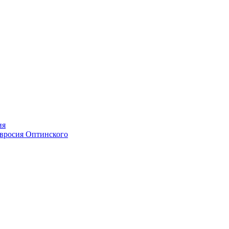
ия
мвросия Оптинского