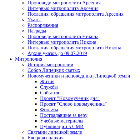
Проповеди митрополита Арсения
Интервью митрополита Арсения
Послания, обращения митрополита Арсения
Указы
Распоряжения
Награды
Проповеди митрополита Никона
Интервью митрополита Никона
Послания, обращения митрополита Никона
Архив указов до 09.07.2019
Митрополия
История митрополии
Собор Липецких святых
Новомученики и исповедники Липецкой земли
Жития
Службы
События
Проект "Новомученик дня"
Проект "Слово новомученика"
Фильмы
Пострадавшие за веру
Учебные материалы
Публикации в СМИ
Святыни липецкой земли
Елецкая епархия