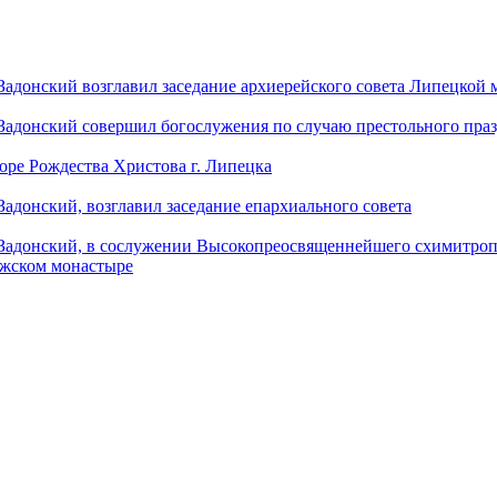
донский возглавил заседание архиерейского совета Липецкой
донский совершил богослужения по случаю престольного праз
оре Рождества Христова г. Липецка
донский, возглавил заседание епархиального совета
адонский, в сослужении Высокопреосвященнейшего схимитропо
ужском монастыре