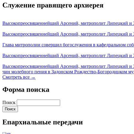
Служение правящего архиерея
Высокопреосвященнейший Арсений, митрополит Липецкий и За
Высокопреосвященнейший Арсений, митрополит Липецкий и За
Глава митрополии совершил богослужения в кафедральном соб
Высокопреосвященнейший Арсений, митрополит Липецкий и За
Высокопреосвященнейший Арсений, митрополит Липецкий и З
чин молебного пения в Задонском Рождество-Богородицком м
Смотреть все →
Форма поиска
Поиск
Епархиальные передачи