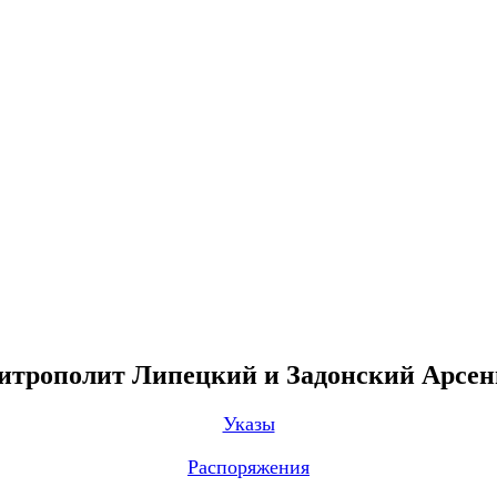
трополит Липецкий и Задонский Арсе
Указы
Распоряжения