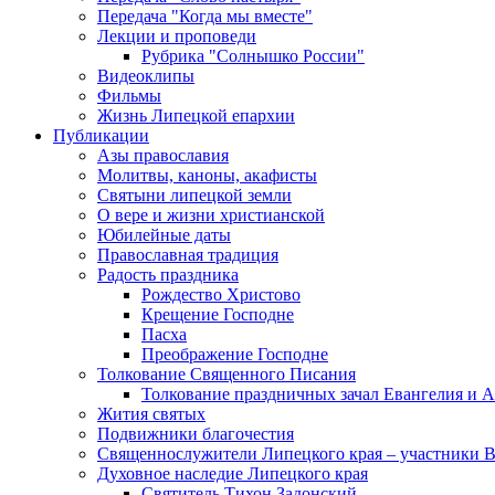
Передача "Когда мы вместе"
Лекции и проповеди
Рубрика "Солнышко России"
Видеоклипы
Фильмы
Жизнь Липецкой епархии
Публикации
Азы православия
Молитвы, каноны, акафисты
Святыни липецкой земли
О вере и жизни христианской
Юбилейные даты
Православная традиция
Радость праздника
Рождество Христово
Крещение Господне
Пасха
Преображение Господне
Толкование Священного Писания
Толкование праздничных зачал Евангелия и 
Жития святых
Подвижники благочестия
Священнослужители Липецкого края – участники 
Духовное наследие Липецкого края
Святитель Тихон Задонский