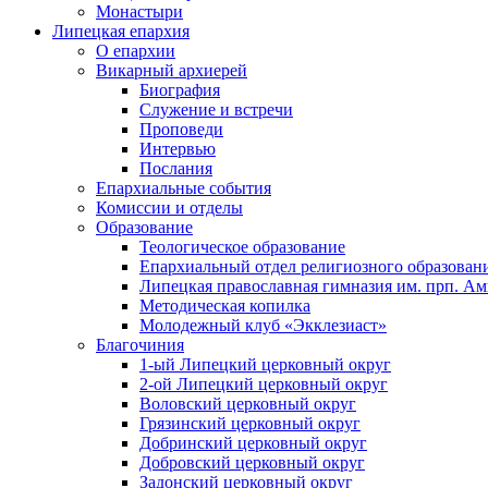
Монастыри
Липецкая епархия
О епархии
Викарный архиерей
Биография
Служение и встречи
Проповеди
Интервью
Послания
Епархиальные события
Комиссии и отделы
Образование
Теологическое образование
Епархиальный отдел религиозного образован
Липецкая православная гимназия им. прп. А
Методическая копилка
Молодежный клуб «Экклезиаст»
Благочиния
1-ый Липецкий церковный округ
2-ой Липецкий церковный округ
Воловский церковный округ
Грязинский церковный округ
Добринский церковный округ
Добровский церковный округ
Задонский церковный округ