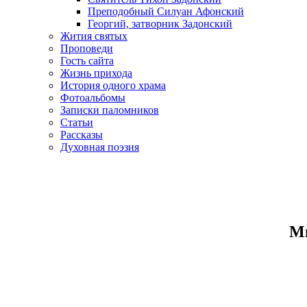
Преподобный Силуан Афонский
Георгий, затворник Задонский
Жития святых
Проповеди
Гость сайта
Жизнь прихода
История одного храма
Фотоальбомы
Записки паломников
Статьи
Рассказы
Духовная поэзия
Ми