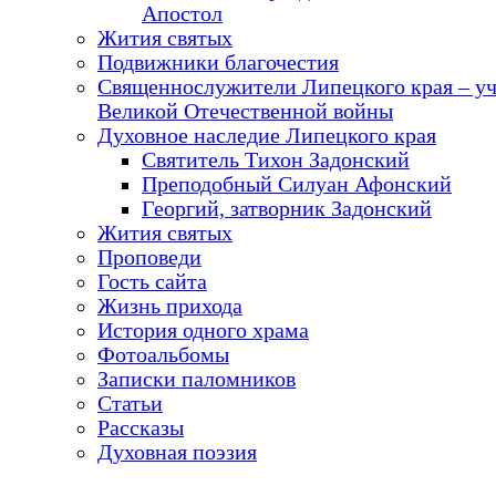
Апостол
Жития святых
Подвижники благочестия
Священнослужители Липецкого края – у
Великой Отечественной войны
Духовное наследие Липецкого края
Святитель Тихон Задонский
Преподобный Силуан Афонский
Георгий, затворник Задонский
Жития святых
Проповеди
Гость сайта
Жизнь прихода
История одного храма
Фотоальбомы
Записки паломников
Статьи
Рассказы
Духовная поэзия