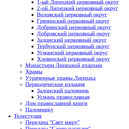
1-ый Липецкий церковный округ
2-ой Липецкий церковный округ
Воловский церковный округ
Грязинский церковный округ
Добринский церковный округ
Добровский церковный округ
Задонский церковный округ
Тербунский церковный округ
Усманский церковный округ
Хлевенский церковный округ
Монастыри Липецкой епархии
Храмы
Утраченные храмы Липецка
Периодические издания
Задонский паломник
Усмань православная
Дом православной книги
Паломнику
Телестудия
Передача "Свет миру"
Передача "Слово пастыря"