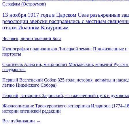
Серафим (Остроумов)
13 ноября 1917 года в Царском Селе разъяренные за
революции зверски расправились с местным священ
отцом Иоанном Кочуровым
Человек, лично знавший Бога
Иконография подвижников Липецкой земли. Прижизненные и
портреты
Святитель Алексий, митрополит Московский, кормчий Русског
государства
Первый Вселенский Собор 325 года: история, догматы и наслед
летию Никейского Собора)
Георгий, затворник Задонский, его жизненный путь и духовные
Жизнеописание Троекуровского затворника Илариона (1774–18
истории оптинской редакции
Все публикации →