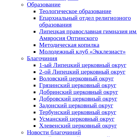
Образование
Теологическое образование
Епархиальный отдел религиозного
образования
Липецкая православная гимназия им.
Амвросия Оптинского
Методическая копилка
Молодежный клуб «Экклезиаст»
Благочиния
1-ый Липецкий церковный округ
2-ой Липецкий церковный округ
Воловский церковный округ
Грязинский церковный округ
Добринский церковный округ
Добровский церковный округ
Задонский церковный округ
Тербунский церковный округ
Усманский церковный округ
Хлевенский церковный округ
Новости благочиний