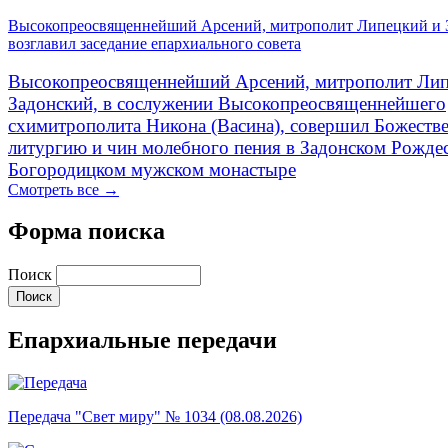
Высокопреосвященнейший Арсений, митрополит Липецкий и 
возглавил заседание епархиального совета
Высокопреосвященнейший Арсений, митрополит Лип
Задонский, в сослужении Высокопреосвященнейшего
схимитрополита Никона (Васина), совершил Божеств
литургию и чин молебного пения в Задонском Рожде
Богородицком мужском монастыре
Смотреть все →
Форма поиска
Поиск
Епархиальные передачи
Передача "Свет миру" № 1034 (08.08.2026)