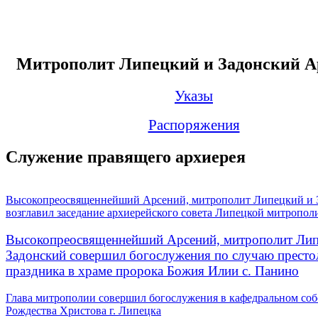
Митрополит Липецкий и Задонский А
Указы
Распоряжения
Служение правящего архиерея
Высокопреосвященнейший Арсений, митрополит Липецкий и 
возглавил заседание архиерейского совета Липецкой митропол
Высокопреосвященнейший Арсений, митрополит Лип
Задонский совершил богослужения по случаю престо
праздника в храме пророка Божия Илии с. Панино
Глава митрополии совершил богослужения в кафедральном соб
Рождества Христова г. Липецка