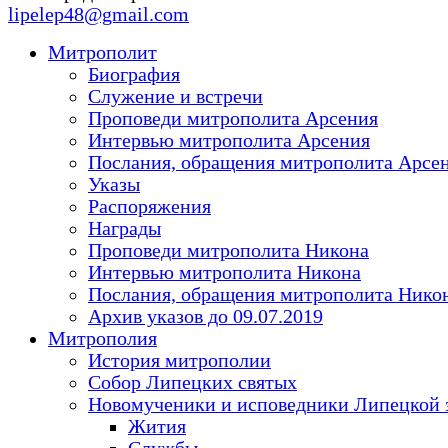
lipelep48@gmail.com
Митрополит
Биография
Служение и встречи
Проповеди митрополита Арсения
Интервью митрополита Арсения
Послания, обращения митрополита Арсе
Указы
Распоряжения
Награды
Проповеди митрополита Никона
Интервью митрополита Никона
Послания, обращения митрополита Нико
Архив указов до 09.07.2019
Митрополия
История митрополии
Собор Липецких святых
Новомученики и исповедники Липецкой 
Жития