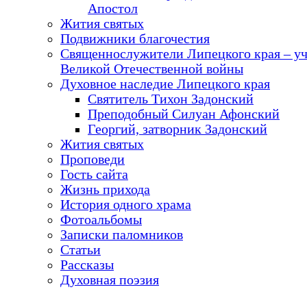
Апостол
Жития святых
Подвижники благочестия
Священнослужители Липецкого края – у
Великой Отечественной войны
Духовное наследие Липецкого края
Святитель Тихон Задонский
Преподобный Силуан Афонский
Георгий, затворник Задонский
Жития святых
Проповеди
Гость сайта
Жизнь прихода
История одного храма
Фотоальбомы
Записки паломников
Статьи
Рассказы
Духовная поэзия