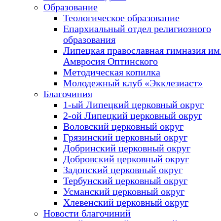
Образование
Теологическое образование
Епархиальный отдел религиозного
образования
Липецкая православная гимназия им.
Амвросия Оптинского
Методическая копилка
Молодежный клуб «Экклезиаст»
Благочиния
1-ый Липецкий церковный округ
2-ой Липецкий церковный округ
Воловский церковный округ
Грязинский церковный округ
Добринский церковный округ
Добровский церковный округ
Задонский церковный округ
Тербунский церковный округ
Усманский церковный округ
Хлевенский церковный округ
Новости благочиний