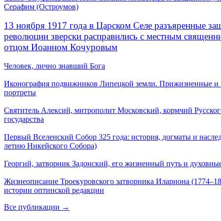
Серафим (Остроумов)
13 ноября 1917 года в Царском Селе разъяренные за
революции зверски расправились с местным священ
отцом Иоанном Кочуровым
Человек, лично знавший Бога
Иконография подвижников Липецкой земли. Прижизненные и
портреты
Святитель Алексий, митрополит Московский, кормчий Русског
государства
Первый Вселенский Собор 325 года: история, догматы и наслед
летию Никейского Собора)
Георгий, затворник Задонский, его жизненный путь и духовные
Жизнеописание Троекуровского затворника Илариона (1774–18
истории оптинской редакции
Все публикации →