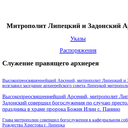
Митрополит Липецкий и Задонский А
Указы
Распоряжения
Служение правящего архиерея
Высокопреосвященнейший Арсений, митрополит Липецкий и 
возглавил заседание архиерейского совета Липецкой митропол
Высокопреосвященнейший Арсений, митрополит Лип
Задонский совершил богослужения по случаю престо
праздника в храме пророка Божия Илии с. Панино
Глава митрополии совершил богослужения в кафедральном соб
Рождества Христова г. Липецка