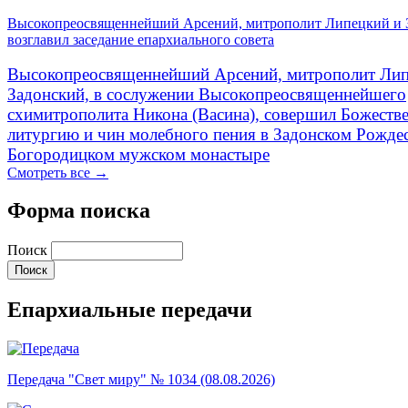
Высокопреосвященнейший Арсений, митрополит Липецкий и 
возглавил заседание епархиального совета
Высокопреосвященнейший Арсений, митрополит Лип
Задонский, в сослужении Высокопреосвященнейшего
схимитрополита Никона (Васина), совершил Божеств
литургию и чин молебного пения в Задонском Рожде
Богородицком мужском монастыре
Смотреть все →
Форма поиска
Поиск
Епархиальные передачи
Передача "Свет миру" № 1034 (08.08.2026)