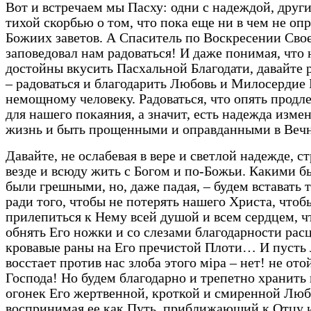
Вот и встречаем мы Пасху: одни с надеждой, други
тихой скорбью о том, что пока еще ни в чем не оп
Божиих заветов. А Спаситель по Воскресении Сво
заповедовал нам радоваться! И даже понимая, что 
достойны вкусить Пасхальной Благодати, давайте 
– радоваться и благодарить Любовь и Милосердие
немощному человеку. Радоваться, что опять продл
для нашего покаяния, а значит, есть надежда изме
жизнь и быть прощенными и оправданными в Вечн
Давайте, не ослабевая в вере и светлой надежде, с
везде и всюду жить с Богом и по-Божьи. Какими б
были грешными, но, даже падая, – будем вставать 
ради того, чтобы не потерять нашего Христа, чтоб
прилепиться к Нему всей душой и всем сердцем, 
обнять Его ножки и со слезами благодарности рас
кровавые раны на Его пречистой Плоти… И пусть 
восстает против нас злоба этого мiра – нет! не ото
Господа! Но будем благодарно и трепетно хранить 
огонек Его жертвенной, кроткой и смиренной Люб
воспринимая ее как Путь, приближающий к Отцу и