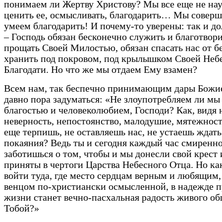
понимаем ли Жертву Христову? Мы все еще не на
ценить ее, осмысливать, благодарить… Мы соверш
умеем благодарить! И почему-то уверены: так и д
– Господь обязан бесконечно служить и благотвори
прощать Своей Милостью, обязан спасать нас от бе
хранить под покровом, под крылышком Своей Неб
Благодати. Но что же мы отдаем Ему взамен?
Всем нам, так беспечно принимающим дары Божи
давно пора задуматься: «Не злоупотребляем ли мы
благостью и человеколюбием, Господи? Как, видя
неверность, непостоянство, малодушие, мятежност
еще терпишь, не оставляешь нас, не устаешь ждат
покаяния? Ведь ты и сегодня каждый час смиренн
заботишься о том, чтобы и мы донесли свой крест
приняты в чертоги Царства Небесного Отца. Но ка
войти туда, где место сердцам верным и любящим,
венцом по-христиански осмысленной, в надежде 
жизни станет вечно-пасхальная радость живого об
Тобой?»