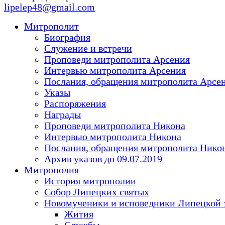
lipelep48@gmail.com
Митрополит
Биография
Служение и встречи
Проповеди митрополита Арсения
Интервью митрополита Арсения
Послания, обращения митрополита Арсе
Указы
Распоряжения
Награды
Проповеди митрополита Никона
Интервью митрополита Никона
Послания, обращения митрополита Нико
Архив указов до 09.07.2019
Митрополия
История митрополии
Собор Липецких святых
Новомученики и исповедники Липецкой 
Жития