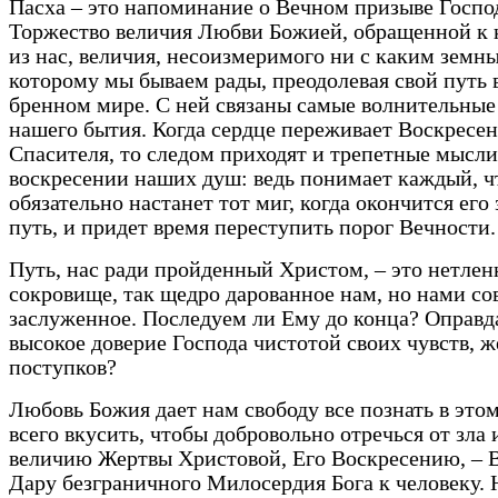
Пасха – это напоминание о Вечном призыве Господ
Торжество величия Любви Божией, обращенной к
из нас, величия, несоизмеримого ни с каким земн
которому мы бываем рады, преодолевая свой путь 
бренном мире. С ней связаны самые волнительны
нашего бытия. Когда сердце переживает Воскресе
Спасителя, то следом приходят и трепетные мысли
воскресении наших душ: ведь понимает каждый, ч
обязательно настанет тот миг, когда окончится его
путь, и придет время переступить порог Вечности.
Путь, нас ради пройденный Христом, – это нетлен
сокровище, так щедро дарованное нам, но нами со
заслуженное. Последуем ли Ему до конца? Оправд
высокое доверие Господа чистотой своих чувств, 
поступков?
Любовь Божия дает нам свободу все познать в этом
всего вкусить, чтобы добровольно отречься от зла 
величию Жертвы Христовой, Его Воскресению, – 
Дару безграничного Милосердия Бога к человеку. 