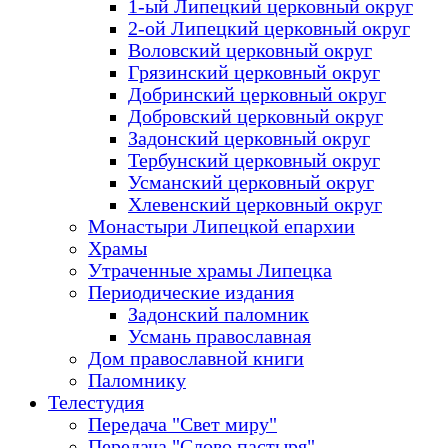
1-ый Липецкий церковный округ
2-ой Липецкий церковный округ
Воловский церковный округ
Грязинский церковный округ
Добринский церковный округ
Добровский церковный округ
Задонский церковный округ
Тербунский церковный округ
Усманский церковный округ
Хлевенский церковный округ
Монастыри Липецкой епархии
Храмы
Утраченные храмы Липецка
Периодические издания
Задонский паломник
Усмань православная
Дом православной книги
Паломнику
Телестудия
Передача "Свет миру"
Передача "Слово пастыря"