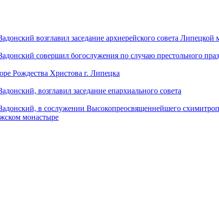
донский возглавил заседание архиерейского совета Липецкой
донский совершил богослужения по случаю престольного праз
оре Рождества Христова г. Липецка
донский, возглавил заседание епархиального совета
адонский, в сослужении Высокопреосвященнейшего схимитропо
ужском монастыре