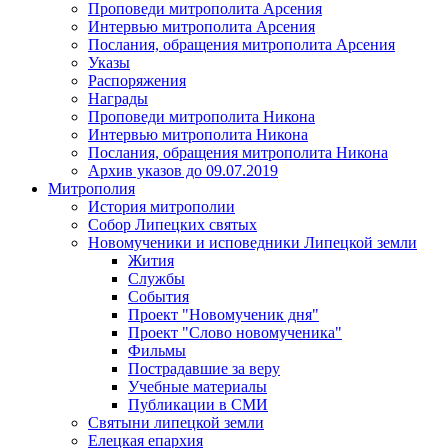
Проповеди митрополита Арсения
Интервью митрополита Арсения
Послания, обращения митрополита Арсения
Указы
Распоряжения
Награды
Проповеди митрополита Никона
Интервью митрополита Никона
Послания, обращения митрополита Никона
Архив указов до 09.07.2019
Митрополия
История митрополии
Собор Липецких святых
Новомученики и исповедники Липецкой земли
Жития
Службы
События
Проект "Новомученик дня"
Проект "Слово новомученика"
Фильмы
Пострадавшие за веру
Учебные материалы
Публикации в СМИ
Святыни липецкой земли
Елецкая епархия