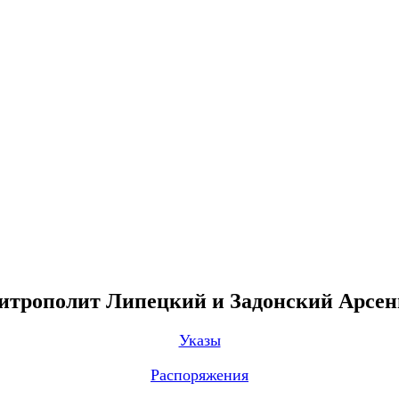
трополит Липецкий и Задонский Арсе
Указы
Распоряжения