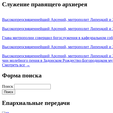
Служение правящего архиерея
Высокопреосвященнейший Арсений, митрополит Липецкий и За
Высокопреосвященнейший Арсений, митрополит Липецкий и За
Глава митрополии совершил богослужения в кафедральном соб
Высокопреосвященнейший Арсений, митрополит Липецкий и За
Высокопреосвященнейший Арсений, митрополит Липецкий и З
чин молебного пения в Задонском Рождество-Богородицком м
Смотреть все →
Форма поиска
Поиск
Епархиальные передачи