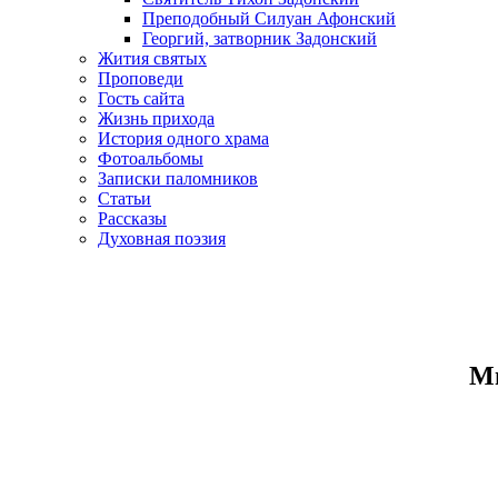
Преподобный Силуан Афонский
Георгий, затворник Задонский
Жития святых
Проповеди
Гость сайта
Жизнь прихода
История одного храма
Фотоальбомы
Записки паломников
Статьи
Рассказы
Духовная поэзия
Ми