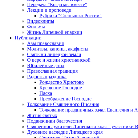
Передача "Когда мы вместе"
Лекции и проповеди
Рубрика "Солнышко России"
Видеоклипы
Фильмы
Жизнь Липецкой епархии
Публикации
Азы православия
Молитвы, каноны, акафисты
Святыни липецкой земли
О вере и жизни христианской
Юбилейные даты
Православная традиция
Радость праздника
Рождество Христово
Крещение Господне
Пасха
Преображение Господне
Толкование Священного Писания
Толкование праздничных зачал Евангелия и 
Жития святых
Подвижники благочестия
Священнослужители Липецкого края – участники 
Духовное наследие Липецкого края
Святитель Тихон Задонский