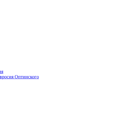
ия
мвросия Оптинского