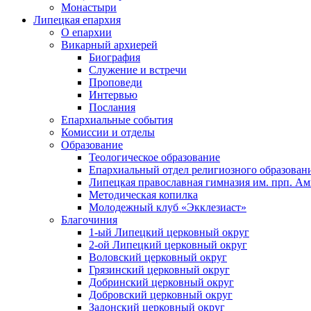
Монастыри
Липецкая епархия
О епархии
Викарный архиерей
Биография
Служение и встречи
Проповеди
Интервью
Послания
Епархиальные события
Комиссии и отделы
Образование
Теологическое образование
Епархиальный отдел религиозного образован
Липецкая православная гимназия им. прп. А
Методическая копилка
Молодежный клуб «Экклезиаст»
Благочиния
1-ый Липецкий церковный округ
2-ой Липецкий церковный округ
Воловский церковный округ
Грязинский церковный округ
Добринский церковный округ
Добровский церковный округ
Задонский церковный округ