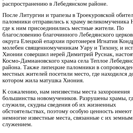
распространению в Лебедянском районе.
После Литургии и трапезы в Троекуровской обите
паломники отправились к храму великомученика 
где к ним присоединились местные жители. По
благословению благочинного Лебедянского церков
округа Елецкой епархии протоиерея Игнатия Конд
молебен священномученикам Уару и Тихону, и ис
Хионии совершил иерей Димитрий Руснак, настоя
Космо-Дамиановского храма села Теплое Лебедян
района. Также липецкие паломники в сопровожде
местных жителей посетили место, где находился д
котором жила матушка Хиония.
К сожалению, нам неизвестны места захоронения
большинства новомучеников. Разрушены храмы, г
служили, скудны сведения об их жизненных
обстоятельствах, поэтому особую ценность имеют
немногие известные места, связанные с их земным
служением.