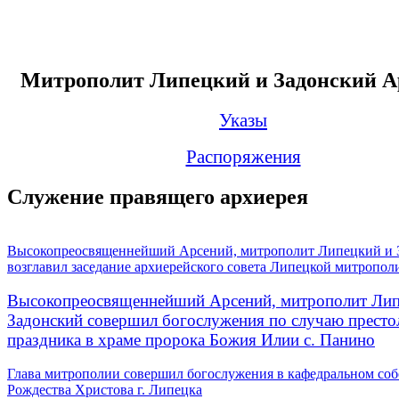
Митрополит Липецкий и Задонский А
Указы
Распоряжения
Служение правящего архиерея
Высокопреосвященнейший Арсений, митрополит Липецкий и 
возглавил заседание архиерейского совета Липецкой митропол
Высокопреосвященнейший Арсений, митрополит Лип
Задонский совершил богослужения по случаю престо
праздника в храме пророка Божия Илии с. Панино
Глава митрополии совершил богослужения в кафедральном соб
Рождества Христова г. Липецка