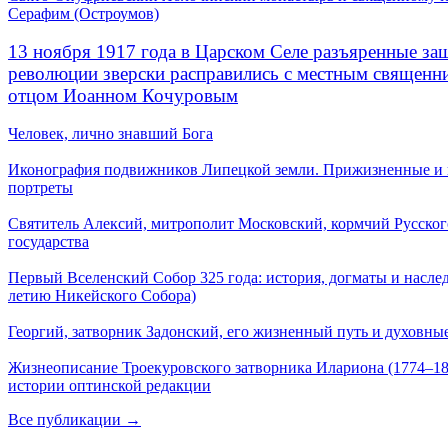
Серафим (Остроумов)
13 ноября 1917 года в Царском Селе разъяренные за
революции зверски расправились с местным священ
отцом Иоанном Кочуровым
Человек, лично знавший Бога
Иконография подвижников Липецкой земли. Прижизненные и
портреты
Святитель Алексий, митрополит Московский, кормчий Русског
государства
Первый Вселенский Собор 325 года: история, догматы и наслед
летию Никейского Собора)
Георгий, затворник Задонский, его жизненный путь и духовные
Жизнеописание Троекуровского затворника Илариона (1774–18
истории оптинской редакции
Все публикации →