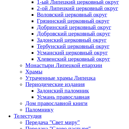
1-ый Липецкий церковный округ
2-ой Липецкий церковный округ
Воловский церковный округ
Грязинский церковный округ
Добринский церковный округ
Добровский церковный округ
Задонский церковный округ
Тербунский церковный округ
Усманский церковный округ
Хлевенский церковный округ
Монастыри Липецкой епархии
Храмы
Утраченные храмы Липецка
Периодические издания
Задонский паломник
Усмань православная
Дом православной книги
Паломнику
Телестудия
Передача "Свет миру"
Передача "Слово пастыря"