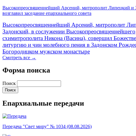
Высокопреосвященнейший Арсений, митрополит Липецкий и 
возглавил заседание епархиального совета
Высокопреосвященнейший Арсений, митрополит Лип
Задонский, в сослужении Высокопреосвященнейшего
схимитрополита Никона (Васина), совершил Божеств
литургию и чин молебного пения в Задонском Рожде
Богородицком мужском монастыре
Смотреть все →
Форма поиска
Поиск
Епархиальные передачи
Передача "Свет миру" № 1034 (08.08.2026)