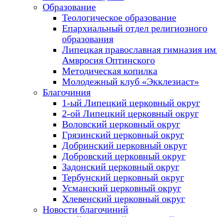
Образование
Теологическое образование
Епархиальный отдел религиозного
образования
Липецкая православная гимназия им.
Амвросия Оптинского
Методическая копилка
Молодежный клуб «Экклезиаст»
Благочиния
1-ый Липецкий церковный округ
2-ой Липецкий церковный округ
Воловский церковный округ
Грязинский церковный округ
Добринский церковный округ
Добровский церковный округ
Задонский церковный округ
Тербунский церковный округ
Усманский церковный округ
Хлевенский церковный округ
Новости благочиний