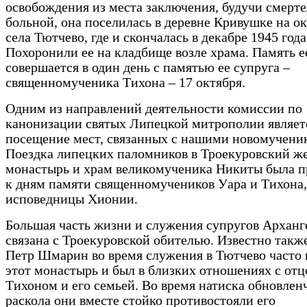
освобождения из места заключения, будучи смерт
больной, она поселилась в деревне Кривушке на о
села Тютчево, где и скончалась в декабре 1945 года
Похоронили ее на кладбище возле храма. Память е
совершается в один день с памятью ее супруга –
священномученика Тихона – 17 октября.
Одним из направлений деятельности комиссии по
канонизации святых Липецкой митрополии являет
посещение мест, связанных с нашими новомучени
Поездка липецких паломников в Троекуровский ж
монастырь и храм великомученика Никиты была п
к дням памяти священномучеников Уара и Тихона,
исповедницы Хионии.
Большая часть жизни и служения супругов Арханг
связана с Троекуровской обителью. Известно также
Петр Шмарин во время служения в Тютчево часто
этот монастырь и был в близких отношениях с от
Тихоном и его семьей. Во время натиска обновлен
раскола они вместе стойко противостояли его