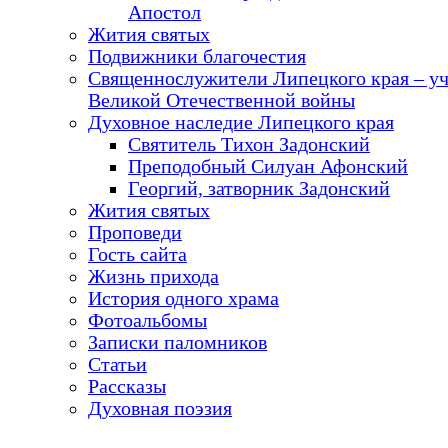
Апостол
Жития святых
Подвижники благочестия
Священнослужители Липецкого края – у
Великой Отечественной войны
Духовное наследие Липецкого края
Святитель Тихон Задонский
Преподобный Силуан Афонский
Георгий, затворник Задонский
Жития святых
Проповеди
Гость сайта
Жизнь прихода
История одного храма
Фотоальбомы
Записки паломников
Статьи
Рассказы
Духовная поэзия