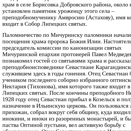
храм в селе Борисовка Добровского района, около 
установлен памятник уроженцу этого села –
преподобномученику Амвросию (Астахову), имя к
входит в Собор Липецких святых.
Паломничество по Мичуринску паломники начали
посещения храма пророка Божия Илии. Настоятель
председатель комиссии по канонизации святых
Мичуринской епархии протоиерей Павел Медведе
познакомил гостей со святынями храма и рассказа
преподобноисповеднике Севастиане Карагандинск
служившем здесь в годы гонения. Отец Севастиан 
учеником последнего соборно избранного оптинск
Нектария (Тихонова), имя которого также входит в
Липецких святых. После кончины преподобного Н
1928 году отец Севастиан прибыл в Козельск и по
назначение в Ильинскую церковь. Он пользовался
прихожан, собрал вокруг себя общину, куда входил
инокини, и иноки из разоренных монастырей, и б
паства Оптиной пустыни, вел активную борьбу с