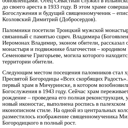
обновленцами. Отец Севастиан служил в Ильинск
до своего ареста в 1933 году. В этом храме соверш
Богослужения и будущий священномученик – епи
Козловский Димитрий (Добросердов).
Паломники посетили Троицкий мужской монастыр
связанный с памятью сщмч. Владимира (Богоявлен
Иеромонах Владимир, эконом обители, рассказал 
монастыря и подвижнике благочестия – юродивом
Семеновиче Григорьеве, могила которого находитс
территории обители.
Следующим местом посещения паломников стал х
Пресвятой Богородицы «Всех скорбящих Радость».
первый храм в Мичуринске, в котором возобновил
Богослужения в 1943 году. Сейчас храм переживае
рождение – проведена его полная реконструкция, 
новый иконостас, выполнена роспись в палехском
иконописном стиле. На одной из центральных кол
разместилось изображение священномученика Ми
Богородицкого в полный рост.