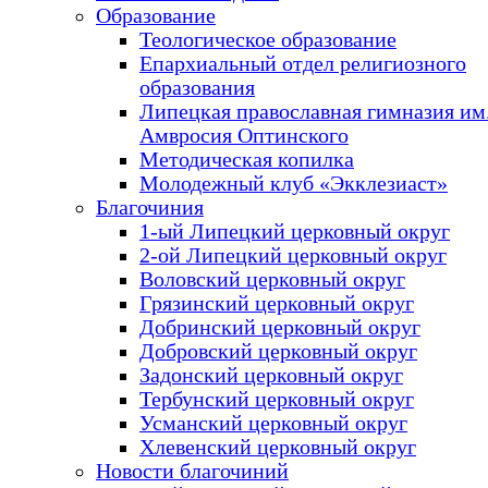
Образование
Теологическое образование
Епархиальный отдел религиозного
образования
Липецкая православная гимназия им.
Амвросия Оптинского
Методическая копилка
Молодежный клуб «Экклезиаст»
Благочиния
1-ый Липецкий церковный округ
2-ой Липецкий церковный округ
Воловский церковный округ
Грязинский церковный округ
Добринский церковный округ
Добровский церковный округ
Задонский церковный округ
Тербунский церковный округ
Усманский церковный округ
Хлевенский церковный округ
Новости благочиний