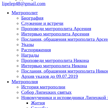
lipelep48@gmail.com
Митрополит
Биография
Служение и встречи
Проповеди митрополита Арсения
Интервью митрополита Арсения
Послания, обращения митрополита Арсе
Указы
Распоряжения
Награды
Проповеди митрополита Никона
Интервью митрополита Никона
Послания, обращения митрополита Нико
Архив указов до 09.07.2019
Митрополия
История митрополии
Собор Липецких святых
Новомученики и исповедники Липецкой 
Жития