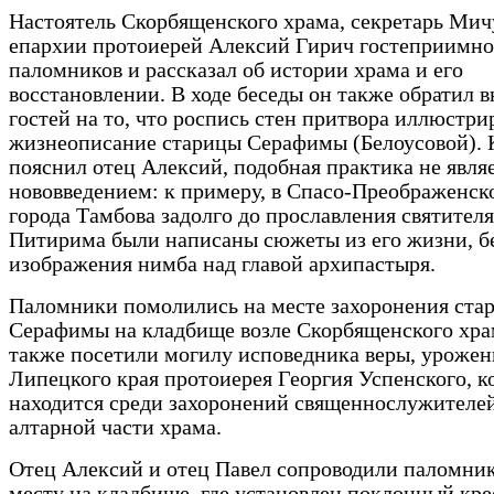
Настоятель Скорбященского храма, секретарь Ми
епархии протоиерей Алексий Гирич гостеприимно
паломников и рассказал об истории храма и его
восстановлении. В ходе беседы он также обратил 
гостей на то, что роспись стен притвора иллюстри
жизнеописание старицы Серафимы (Белоусовой). 
пояснил отец Алексий, подобная практика не явля
нововведением: к примеру, в Спасо-Преображенск
города Тамбова задолго до прославления святителя
Питирима были написаны сюжеты из его жизни, б
изображения нимба над главой архипастыря.
Паломники помолились на месте захоронения ста
Серафимы на кладбище возле Скорбященского храм
также посетили могилу исповедника веры, урожен
Липецкого края протоиерея Георгия Успенского, к
находится среди захоронений священнослужителей
алтарной части храма.
Отец Алексий и отец Павел сопроводили паломник
месту на кладбище, где установлен поклонный кре