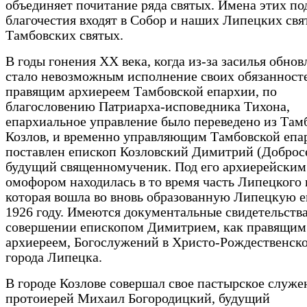
объединяет почитание ряда святых. Имена этих п
благочестия входят в Собор и наших Липецких свя
Тамбовских святых.
В годы гонения ХХ века, когда из-за засилья обно
стало невозможным исполнение своих обязанност
правящим архиереем Тамбовской епархии, по
благословению Патриарха-исповедника Тихона,
епархиальное управление было переведено из Там
Козлов, и временно управляющим Тамбовской епа
поставлен епископ Козловский Димитрий (Добросе
будущий священномученик. Под его архиерейским
омофором находилась в то время часть Липецкого 
которая вошла во вновь образованную Липецкую 
1926 году. Имеются документальные свидетельства
совершении епископом Димитрием, как правящим
архиереем, Богослужений в Христо-Рождественск
города Липецка.
В городе Козлове совершал свое пастырское служе
протоиерей Михаил Богородицкий, будущий