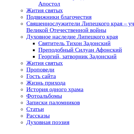
Апостол
Жития святых
Подвижники благочестия
Священнослужители Липецкого края – у
Великой Отечественной войны
Духовное наследие Липецкого края
Святитель Тихон Задонский
Преподобный Силуан Афонский
Георгий, затворник Задонский
Жития святых
Проповеди
Гость сайта
Жизнь прихода
История одного храма
Фотоальбомы
Записки паломников
Статьи
Рассказы
Духовная поэзия