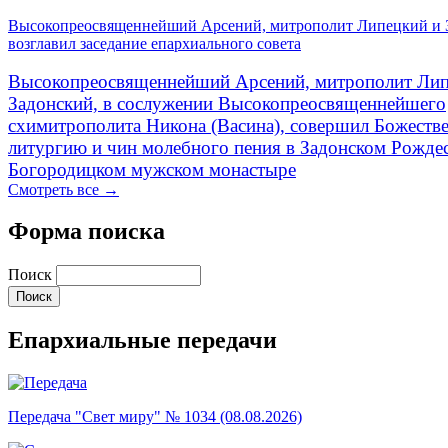
Высокопреосвященнейший Арсений, митрополит Липецкий и 
возглавил заседание епархиального совета
Высокопреосвященнейший Арсений, митрополит Лип
Задонский, в сослужении Высокопреосвященнейшего
схимитрополита Никона (Васина), совершил Божеств
литургию и чин молебного пения в Задонском Рожде
Богородицком мужском монастыре
Смотреть все →
Форма поиска
Поиск
Епархиальные передачи
Передача "Свет миру" № 1034 (08.08.2026)