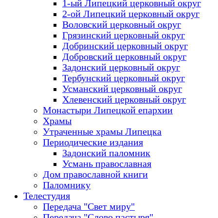
1-ый Липецкий церковный округ
2-ой Липецкий церковный округ
Воловский церковный округ
Грязинский церковный округ
Добринский церковный округ
Добровский церковный округ
Задонский церковный округ
Тербунский церковный округ
Усманский церковный округ
Хлевенский церковный округ
Монастыри Липецкой епархии
Храмы
Утраченные храмы Липецка
Периодические издания
Задонский паломник
Усмань православная
Дом православной книги
Паломнику
Телестудия
Передача "Свет миру"
Передача "Слово пастыря"