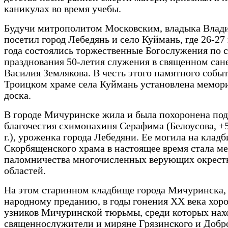
каникулах во время учебы.
Будучи митрополитом Московским, владыка Влад
посетил город Лебедянь и село Куймань, где 26-27
года состоялись торжественные Богослужения по 
празднования 50-летия служения в священном сан
Василия Землякова. В честь этого памятного собы
Троицком храме села Куймань установлена мемор
доска.
В городе Мичуринске жила и была похоронена по
благочестия схимонахиня Серафима (Белоусова, +5
г.), уроженка города Лебедяни. Ее могила на клад
Скорбященского храма в настоящее время стала м
паломничества многочисленных верующих окрест
областей.
На этом старинном кладбище города Мичуринска, 
народному преданию, в годы гонения ХХ века хор
узников Мичуринской тюрьмы, среди которых нах
священнослужители и миряне Грязинского и Добр