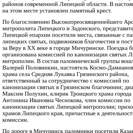
районов современной Липецкой области. В настоя
на этом месте установлен памятный крест.
По благословению Высокопреосвященнейшего Арс
митрополита Липецкого и Задонского, представит
Липецкой епархии посетили места, связанные с п
липецких святых, подвижников благочестия и пос
за Веру в ХХ веке в городе Мичуринске. Поездка 
организована комиссией по канонизации святых 
митрополии. В состав паломнической группы вошл
Валерий Половинкин, настоятель Космо-Дамианов
храма села Средняя Лукавка Грязинского района,
ответственный за сотрудничество с комиссией по
канонизации святых в Грязинском благочинии; ди
Максим Полухин, клирик Троицкого храма города
Антонина Ивановна Чеснокова, член комиссии по
канонизации святых Липецкой митрополии; прих
храмов Липецкого края, причастные к деятельност
комиссии.
По дороге в Мичуринск паломники посетили Каза