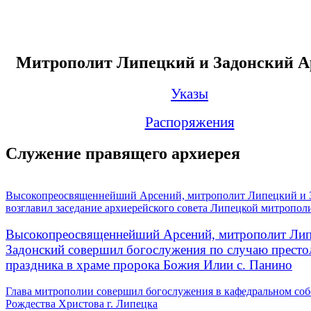
Митрополит Липецкий и Задонский А
Указы
Распоряжения
Служение правящего архиерея
Высокопреосвященнейший Арсений, митрополит Липецкий и 
возглавил заседание архиерейского совета Липецкой митропол
Высокопреосвященнейший Арсений, митрополит Лип
Задонский совершил богослужения по случаю престо
праздника в храме пророка Божия Илии с. Панино
Глава митрополии совершил богослужения в кафедральном соб
Рождества Христова г. Липецка