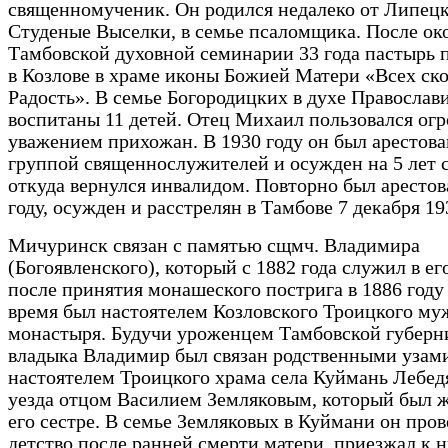
священномученик. Он родился недалеко от Липецка
Студеные Выселки, в семье псаломщика. После ок
Тамбовской духовной семинарии 33 года пастырь
в Козлове в храме иконы Божией Матери «Всех ск
Радость». В семье Богородицких в духе Православ
воспитаны 11 детей. Отец Михаил пользовался о
уважением прихожан. В 1930 году он был арестова
группой священнослужителей и осужден на 5 лет 
откуда вернулся инвалидом. Повторно был арестов
году, осужден и расстрелян в Тамбове 7 декабря 19
Мичуринск связан с памятью сщмч. Владимира
(Богоявленского), который с 1882 года служил в ег
после принятия монашеского пострига в 1886 году
время был настоятелем Козловского Троицкого му
монастыря. Будучи уроженцем Тамбовской губерн
владыка Владимир был связан родственными узами
настоятелем Троицкого храма села Куймань Лебед
уезда отцом Василием Земляковым, который был ж
его сестре. В семье Земляковых в Куймани он пров
детство после ранней смерти матери, приезжал к 