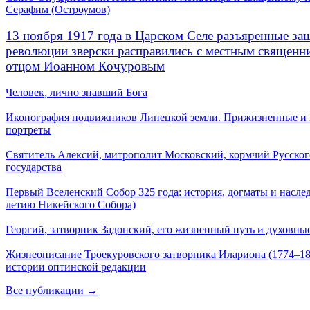
Серафим (Остроумов)
13 ноября 1917 года в Царском Селе разъяренные за
революции зверски расправились с местным священ
отцом Иоанном Кочуровым
Человек, лично знавший Бога
Иконография подвижников Липецкой земли. Прижизненные и
портреты
Святитель Алексий, митрополит Московский, кормчий Русског
государства
Первый Вселенский Собор 325 года: история, догматы и наслед
летию Никейского Собора)
Георгий, затворник Задонский, его жизненный путь и духовные
Жизнеописание Троекуровского затворника Илариона (1774–18
истории оптинской редакции
Все публикации →