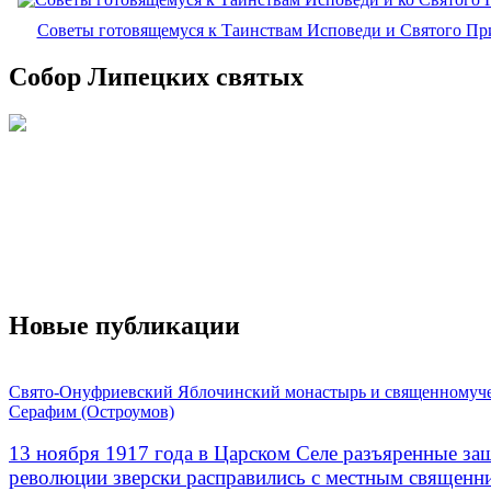
Советы готовящемуся к Таинствам Исповеди и Святого П
Собор Липецких святых
Новые публикации
Свято-Онуфриевский Яблочинский монастырь и священномуч
Серафим (Остроумов)
13 ноября 1917 года в Царском Селе разъяренные за
революции зверски расправились с местным священ