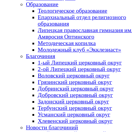
Образование
Теологическое образование
Епархиальный отдел религиозного
образования
Липецкая православная гимназия им.
Амвросия Оптинского
Методическая копилка
Молодежный клуб «Экклезиаст»
Благочиния
1-ый Липецкий церковный округ
2-ой Липецкий церковный округ
Воловский церковный округ
Грязинский церковный округ
Добринский церковный округ
Добровский церковный округ
Задонский церковный округ
Тербунский церковный округ
Усманский церковный округ
Хлевенский церковный округ
Новости благочиний