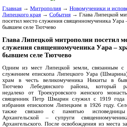
Главная
→
Митрополия
→
Новомученики и испов
Липецкого края
→
События
→
Глава Липецкой м
посетил место служения священномученика Уара –
бывшем селе Тютчево
Глава Липецкой митрополии посетил м
служения священномученика Уара – хр
бывшем селе Тютчево
Одним из мест Липецкой земли, связанным с
служением епископа Липецкого Уара (Шмарина),
храм в честь великомученика Никиты в бы
Тютчево Лебедянского района, который ра
недалеко от Троекуровского женского монасты
священник Петр Шмарин служил с 1919 года 
избрания епископом Липецким в 1926 году. Сел
также связано с памятью исповедниц
Архангельской – супруги священномученик
Архангельского. После освобождения из места з