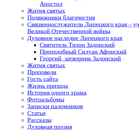
Апостол
Жития святых
Подвижники благочестия
Священнослужители Липецкого края – у
Великой Отечественной войны
Духовное наследие Липецкого края
Святитель Тихон Задонский
Преподобный Силуан Афонский
Георгий, затворник Задонский
Жития святых
Проповеди
Гость сайта
Жизнь прихода
История одного храма
Фотоальбомы
Записки паломников
Статьи
Рассказы
Духовная поэзия