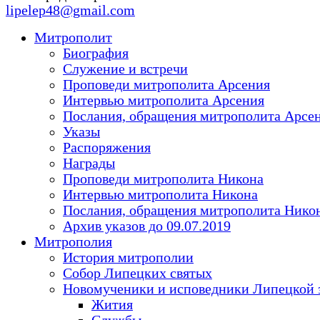
lipelep48@gmail.com
Митрополит
Биография
Служение и встречи
Проповеди митрополита Арсения
Интервью митрополита Арсения
Послания, обращения митрополита Арсе
Указы
Распоряжения
Награды
Проповеди митрополита Никона
Интервью митрополита Никона
Послания, обращения митрополита Нико
Архив указов до 09.07.2019
Митрополия
История митрополии
Собор Липецких святых
Новомученики и исповедники Липецкой 
Жития