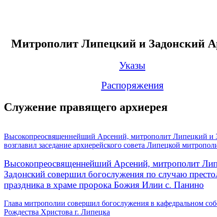
Митрополит Липецкий и Задонский А
Указы
Распоряжения
Служение правящего архиерея
Высокопреосвященнейший Арсений, митрополит Липецкий и 
возглавил заседание архиерейского совета Липецкой митропол
Высокопреосвященнейший Арсений, митрополит Лип
Задонский совершил богослужения по случаю престо
праздника в храме пророка Божия Илии с. Панино
Глава митрополии совершил богослужения в кафедральном соб
Рождества Христова г. Липецка