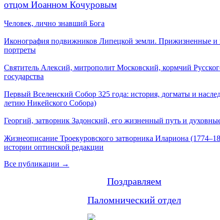
отцом Иоанном Кочуровым
Человек, лично знавший Бога
Иконография подвижников Липецкой земли. Прижизненные и
портреты
Святитель Алексий, митрополит Московский, кормчий Русског
государства
Первый Вселенский Собор 325 года: история, догматы и наслед
летию Никейского Собора)
Георгий, затворник Задонский, его жизненный путь и духовные
Жизнеописание Троекуровского затворника Илариона (1774–18
истории оптинской редакции
Все публикации →
Поздравляем
Паломнический отдел