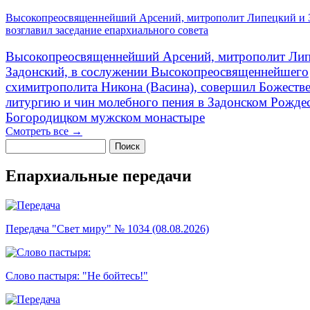
Высокопреосвященнейший Арсений, митрополит Липецкий и 
возглавил заседание епархиального совета
Высокопреосвященнейший Арсений, митрополит Лип
Задонский, в сослужении Высокопреосвященнейшего
схимитрополита Никона (Васина), совершил Божеств
литургию и чин молебного пения в Задонском Рожде
Богородицком мужском монастыре
Смотреть все →
Поиск
Форма поиска
Епархиальные передачи
Передача "Свет миру" № 1034 (08.08.2026)
Слово пастыря: "Не бойтесь!"