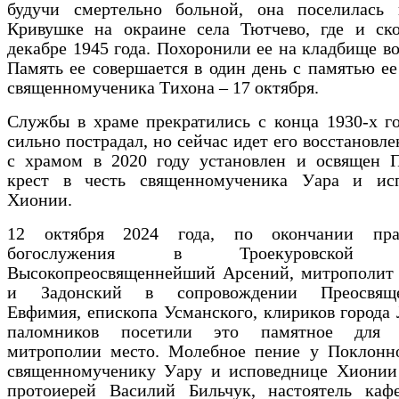
будучи смертельно больной, она поселилась 
Кривушке на окраине села Тютчево, где и ско
декабре 1945 года. Похоронили ее на кладбище во
Память ее совершается в один день с памятью ее
священномученика Тихона – 17 октября.
Службы в храме прекратились с конца 1930-х г
сильно пострадал, но сейчас идет его восстановле
с храмом в 2020 году установлен и освящен 
крест в честь священномученика Уара и ис
Хионии.
12 октября 2024 года, по окончании праз
богослужения в Троекуровской о
Высокопреосвященнейший Арсений, митрополит
и Задонский в сопровождении Преосвяще
Евфимия, епископа Усманского, клириков города
паломников посетили это памятное для 
митрополии место. Молебное пение у Поклонно
священномученику Уару и исповеднице Хионии
протоиерей Василий Бильчук, настоятель кафе