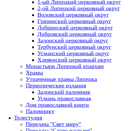
1-ый Липецкий церковный округ
2-ой Липецкий церковный округ
Воловский церковный округ
Грязинский церковный округ
Добринский церковный округ
Добровский церковный округ
Задонский церковный округ
Тербунский церковный округ
Усманский церковный округ
Хлевенский церковный округ
Монастыри Липецкой епархии
Храмы
Утраченные храмы Липецка
Периодические издания
Задонский паломник
Усмань православная
Дом православной книги
Паломнику
Телестудия
Передача "Свет миру"
Передача "Слово пастыря"