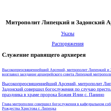
Митрополит Липецкий и Задонский А
Указы
Распоряжения
Служение правящего архиерея
Высокопреосвященнейший Арсений, митрополит Липецкий и 
возглавил заседание архиерейского совета Липецкой митропол
Высокопреосвященнейший Арсений, митрополит Лип
Задонский совершил богослужения по случаю престо
праздника в храме пророка Божия Илии с. Панино
Глава митрополии совершил богослужения в кафедральном соб
Рождества Христова г. Липецка