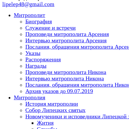
lipelep48@gmail.com
Митрополит
Биография
Служение и встречи
Проповеди митрополита Арсения
Интервью митрополита Арсения
Послания, обращения митрополита Арсе
Указы
Распоряжения
Награды
Проповеди митрополита Никона
Интервью митрополита Никона
Послания, обращения митрополита Нико
Архив указов до 09.07.2019
Митрополия
История митрополии
Собор Липецких святых
Новомученики и исповедники Липецкой 
Жития