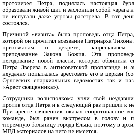
протоиерея Петра, поднялась настоящая бу
образовали живой щит и заслонили собой «врага н
не испугали даже угрозы расстрела. В тот ден
состоялся.
Причиной «визита» была проповедь отца Петра,
которой он прочитал воззвание Патриарха Тихона
прихожанам о декрете, запрещавшем 
преподавание Закона Божия. Эта проповед
негодование новой власти, которая обвинила с
Петра Зверева в антисоветской пропаганде и а
неудачно попыталась арестовать его в церкви (с
Орловских епархиальных ведомостях так и наз
«Арест священника»).
Сотрудники волисполкома учли свой неудавши
против отца Петра и в следующий раз пришли к н
При аресте священник оказал сопротивление во
команде, был ранен выстрелом в голову и 
тюремную больницу города Ельца, поэтому в арх
МВД материалов на него не имеется.