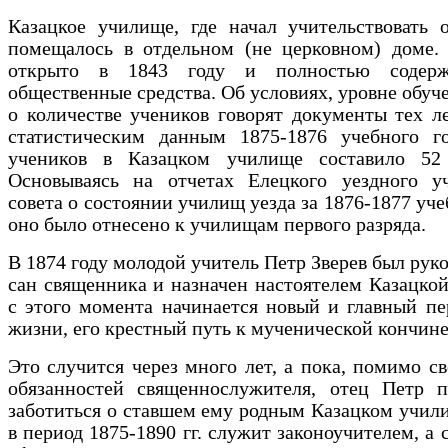
Казацкое училище, где начал учительствовать 
помещалось в отдельном (не церковном) доме.
открыто в 1843 году и полностью содерж
общественные средства. Об условиях, уровне обуче
о количестве учеников говорят документы тех ле
статистическим данным 1875-1876 учебного го
учеников в Казацком училище составило 52 
Основываясь на отчетах Елецкого уездного у
совета о состоянии училищ уезда за 1876-1877 уче
оно было отнесено к училищам первого разряда.
В 1874 году молодой учитель Петр Зверев был рук
сан священника и назначен настоятелем Казацкой
с этого момента начинается новый и главный пе
жизни, его крестный путь к мученической кончине
Это случится через много лет, а пока, помимо с
обязанностей священнослужителя, отец Петр п
заботиться о ставшем ему родным Казацком учили
в период 1875-1890 гг. служит законоучителем, а 