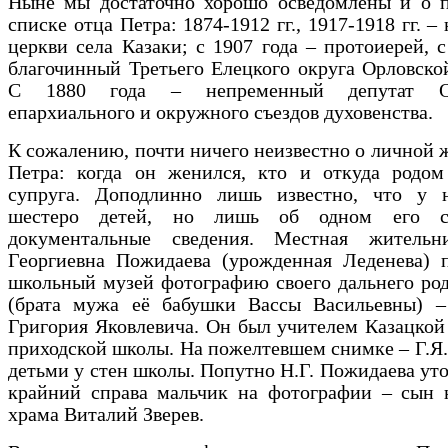
Ныне мы достаточно хорошо осведомлены и о 
списке отца Петра: 1874-1912 гг., 1917-1918 гг. –
церкви села Казаки; с 1907 года – протоиерей, с
благочинный Третьего Елецкого округа Орловско
С 1880 года – непременный депутат Ор
епархиального и окружного съездов духовенства.
К сожалению, почти ничего неизвестно о личной 
Петра: когда он женился, кто и откуда родом
супруга. Доподлинно лишь известно, что у 
шестеро детей, но лишь об одном его с
документальные сведения. Местная житель
Георгиевна Пожидаева (урожденная Леденева) п
школьный музей фотографию своего дальнего ро
(брата мужа её бабушки Вассы Васильевны) –
Григория Яковлевича. Он был учителем Казацкой
приходской школы. На пожелтевшем снимке – Г.Я.
детьми у стен школы. Попутно Н.Г. Пожидаева уто
крайний справа мальчик на фотографии – сын н
храма Виталий Зверев.