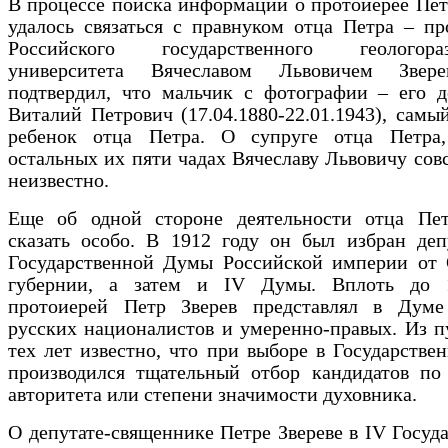
В процессе поиска информации о протоиерее Пет
удалось связаться с правнуком отца Петра – п
Российского государственного геологораз
университета Вячеславом Львовичем Звер
подтвердил, что мальчик с фотографии – его д
Виталий Петрович (17.04.1880-22.01.1943), сам
ребенок отца Петра. О супруге отца Петра
остальных их пяти чадах Вячеславу Львовичу сов
неизвестно.
Еще об одной стороне деятельности отца Пе
сказать особо. В 1912 году он был избран деп
Государственной Думы Российской империи от 
губернии, а затем и IV Думы. Вплоть до 
протоиерей Петр Зверев представлял в Дум
русских националистов и умеренно-правых. Из 
тех лет известно, что при выборе в Государств
производился тщательный отбор кандидатов по
авторитета или степени значимости духовника.
О депутате-священнике Петре Звереве в IV Госуд