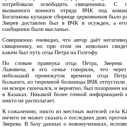
потребовали освободить священника. С п
вызванного конного отряда ВЧК под коман
Богатикова кулацкое сборище церковников было ра
Зверев доставлен был в ВЧК и осужден, а его
сообщники были высланы».
Совершенно очевидно, что автор даёт негативн
священнику, но при этом он невольно свидете
каким был путь отца Петра на Голгофу.
По словам правнука отца Петра, Зверева 
Львовича, в его семье говорили, что через
небольшой промежуток времени отца Петра
больного, из тюремной больницы ВЧК отпустили 
он вскоре скончался, и вероятно, был похоронен н
в Казаках. Никакой более точной информацией 
никто не располагает.
К сожалению, никто из местных жителей села К
ничего не может сказать о последних днях протои
Зверева. В базу данных о новомучениках, испове