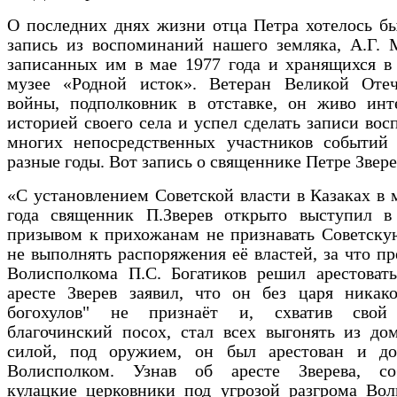
О последних днях жизни отца Петра хотелось б
запись из воспоминаний нашего земляка, А.Г. 
записанных им в мае 1977 года и хранящихся в
музее «Родной исток». Ветеран Великой Отеч
войны, подполковник в отставке, он живо инте
историей своего села и успел сделать записи во
многих непосредственных участников событий 
разные годы. Вот запись о священнике Петре Звере
«С установлением Советской власти в Казаках в 
года священник П.Зверев открыто выступил в
призывом к прихожанам не признавать Советску
не выполнять распоряжения её властей, за что пр
Волисполкома П.С. Богатиков решил арестовать
аресте Зверев заявил, что он без царя никако
богохулов" не признаёт и, схватив свой
благочинский посох, стал всех выгонять из до
силой, под оружием, он был арестован и до
Волисполком. Узнав об аресте Зверева, со
кулацкие церковники под угрозой разгрома Вол