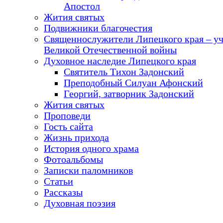
Апостол
Жития святых
Подвижники благочестия
Священнослужители Липецкого края – у
Великой Отечественной войны
Духовное наследие Липецкого края
Святитель Тихон Задонский
Преподобный Силуан Афонский
Георгий, затворник Задонский
Жития святых
Проповеди
Гость сайта
Жизнь прихода
История одного храма
Фотоальбомы
Записки паломников
Статьи
Рассказы
Духовная поэзия