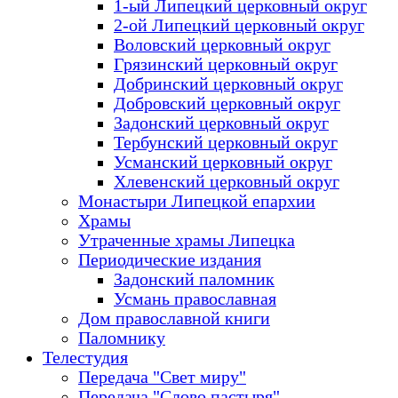
1-ый Липецкий церковный округ
2-ой Липецкий церковный округ
Воловский церковный округ
Грязинский церковный округ
Добринский церковный округ
Добровский церковный округ
Задонский церковный округ
Тербунский церковный округ
Усманский церковный округ
Хлевенский церковный округ
Монастыри Липецкой епархии
Храмы
Утраченные храмы Липецка
Периодические издания
Задонский паломник
Усмань православная
Дом православной книги
Паломнику
Телестудия
Передача "Свет миру"
Передача "Слово пастыря"