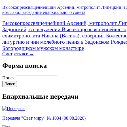
Высокопреосвященнейший Арсений, митрополит Липецкий и 
возглавил заседание епархиального совета
Высокопреосвященнейший Арсений, митрополит Лип
Задонский, в сослужении Высокопреосвященнейшего
схимитрополита Никона (Васина), совершил Божеств
литургию и чин молебного пения в Задонском Рожде
Богородицком мужском монастыре
Смотреть все →
Форма поиска
Поиск
Епархиальные передачи
Передача "Свет миру" № 1034 (08.08.2026)