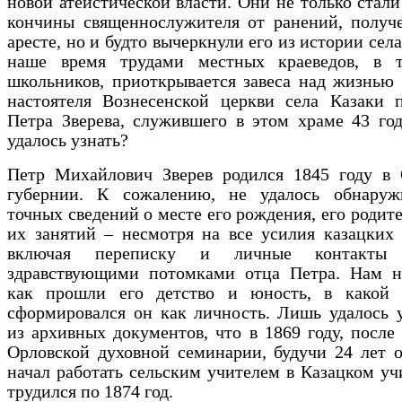
новой атеистической власти. Они не только стал
кончины священнослужителя от ранений, получ
аресте, но и будто вычеркнули его из истории сел
наше время трудами местных краеведов, в 
школьников, приоткрывается завеса над жизнью
настоятеля Вознесенской церкви села Казаки п
Петра Зверева, служившего в этом храме 43 го
удалось узнать?
Петр Михайлович Зверев родился 1845 году в 
губернии. К сожалению, не удалось обнаруж
точных сведений о месте его рождения, его родите
их занятий – несмотря на все усилия казацких 
включая переписку и личные контакт
здравствующими потомками отца Петра. Нам не
как прошли его детство и юность, в какой 
сформировался он как личность. Лишь удалось 
из архивных документов, что в 1869 году, после
Орловской духовной семинарии, будучи 24 лет о
начал работать сельским учителем в Казацком уч
трудился по 1874 год.