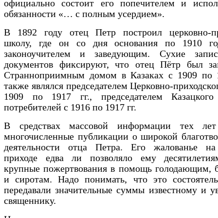
официально состоит его попечителем и испол
обязанности «… с полным усердием».
В 1892 году отец Петр построил церковно-п
школу, где он со дня основания по 1910 го
законоучителем и заведующим. Сухие запи
документов фиксируют, что отец Пётр был з
Странноприимным домом в Казаках с 1909 по 19
также являлся председателем Церковно-приходског
1909 по 1917 гг., председателем Казацкого
потребителей с 1916 по 1917 гг.
В средствах массовой информации тех лет
многочисленные публикации о широкой благотво
деятельности отца Петра. Его жалованье на
приходе едва ли позволяло ему десятилетия
крупные пожертвования в помощь голодающим, 
и сиротам. Надо понимать, что это состоятел
передавали значительные суммы известному и у
священнику.