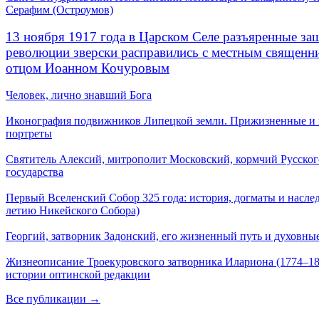
Серафим (Остроумов)
13 ноября 1917 года в Царском Селе разъяренные за
революции зверски расправились с местным священ
отцом Иоанном Кочуровым
Человек, лично знавший Бога
Иконография подвижников Липецкой земли. Прижизненные и
портреты
Святитель Алексий, митрополит Московский, кормчий Русског
государства
Первый Вселенский Собор 325 года: история, догматы и наслед
летию Никейского Собора)
Георгий, затворник Задонский, его жизненный путь и духовные
Жизнеописание Троекуровского затворника Илариона (1774–18
истории оптинской редакции
Все публикации →