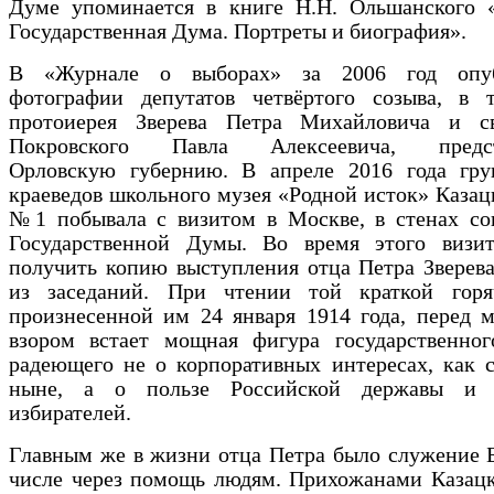
Думе упоминается в книге Н.Н. Ольшанского «
Государственная Дума. Портреты и биография».
В «Журнале о выборах» за 2006 год опуб
фотографии депутатов четвёртого созыва, в 
протоиерея Зверева Петра Михайловича и с
Покровского Павла Алексеевича, предст
Орловскую губернию. В апреле 2016 года гр
краеведов школьного музея «Родной исток» Каза
№1 побывала с визитом в Москве, в стенах со
Государственной Думы. Во время этого визит
получить копию выступления отца Петра Зверев
из заседаний. При чтении той краткой горя
произнесенной им 24 января 1914 года, перед 
взором встает мощная фигура государственного
радеющего не о корпоративных интересах, как 
ныне, а о пользе Российской державы и и
избирателей.
Главным же в жизни отца Петра было служение Б
числе через помощь людям. Прихожанами Казацк