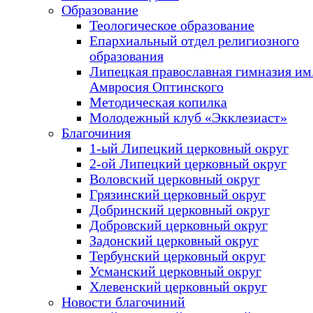
Образование
Теологическое образование
Епархиальный отдел религиозного
образования
Липецкая православная гимназия им.
Амвросия Оптинского
Методическая копилка
Молодежный клуб «Экклезиаст»
Благочиния
1-ый Липецкий церковный округ
2-ой Липецкий церковный округ
Воловский церковный округ
Грязинский церковный округ
Добринский церковный округ
Добровский церковный округ
Задонский церковный округ
Тербунский церковный округ
Усманский церковный округ
Хлевенский церковный округ
Новости благочиний