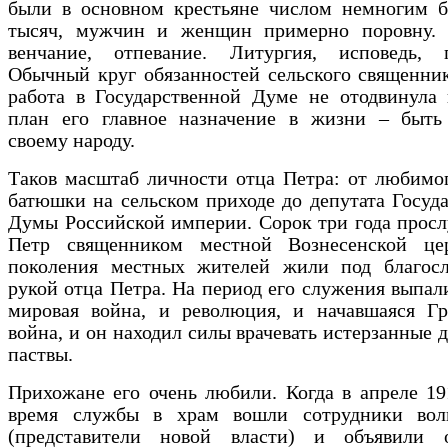
были в основном крестьяне числом немногим б
тысяч, мужчин и женщин примерно поровну. 
венчание, отпевание. Литургия, исповедь, п
Обычный круг обязанностей сельского священни
работа в Государственной Думе не отодвинула 
план его главное назначение в жизни – быть
своему народу.
Таков масштаб личности отца Петра: от любимо
батюшки на сельском приходе до депутата Госуд
Думы Российской империи. Сорок три года прос
Петр священником местной Вознесенской це
поколения местных жителей жили под благос
рукой отца Петра. На период его служения выпал
мировая война, и революция, и начавшаяся Гр
война, и он находил силы врачевать истерзанные 
паствы.
Прихожане его очень любили. Когда в апреле 19
время службы в храм вошли сотрудники вол
(представители новой власти) и объявили 