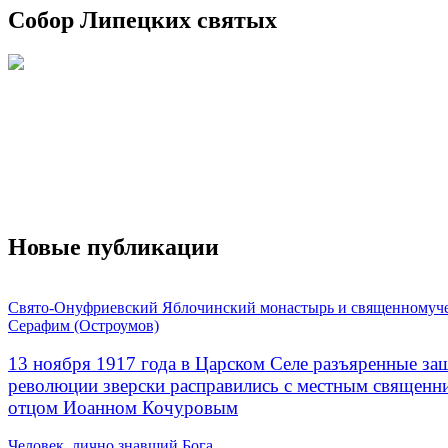
Собор Липецких святых
Новые публикации
Свято-Онуфриевский Яблочинский монастырь и священномуч
Серафим (Остроумов)
13 ноября 1917 года в Царском Селе разъяренные за
революции зверски расправились с местным священ
отцом Иоанном Кочуровым
Человек, лично знавший Бога