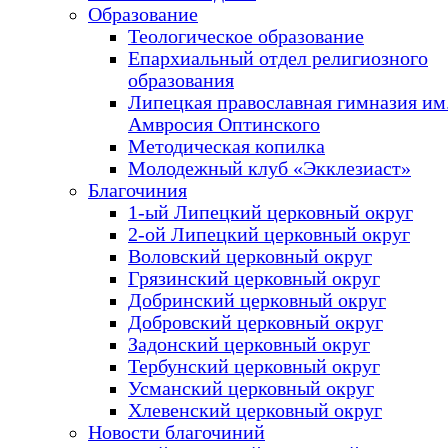
Образование
Теологическое образование
Епархиальный отдел религиозного
образования
Липецкая православная гимназия им.
Амвросия Оптинского
Методическая копилка
Молодежный клуб «Экклезиаст»
Благочиния
1-ый Липецкий церковный округ
2-ой Липецкий церковный округ
Воловский церковный округ
Грязинский церковный округ
Добринский церковный округ
Добровский церковный округ
Задонский церковный округ
Тербунский церковный округ
Усманский церковный округ
Хлевенский церковный округ
Новости благочиний