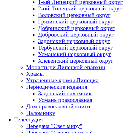
1-ый Липецкий церковный округ
2-ой Липецкий церковный округ
Воловский церковный округ
Грязинский церковный округ
Добринский церковный округ
Добровский церковный округ
Задонский церковный округ
Тербунский церковный округ
Усманский церковный округ
Хлевенский церковный округ
Монастыри Липецкой епархии
Храмы
Утраченные храмы Липецка
Периодические издания
Задонский паломник
Усмань православная
Дом православной книги
Паломнику
Телестудия
Передача "Свет миру"
Передача "Слово пастыря"