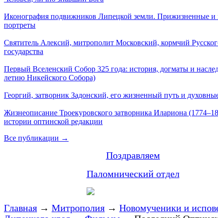
Иконография подвижников Липецкой земли. Прижизненные и
портреты
Святитель Алексий, митрополит Московский, кормчий Русског
государства
Первый Вселенский Собор 325 года: история, догматы и наслед
летию Никейского Собора)
Георгий, затворник Задонский, его жизненный путь и духовные
Жизнеописание Троекуровского затворника Илариона (1774–18
истории оптинской редакции
Все публикации →
Поздравляем
Паломнический отдел
Главная
→
Митрополия
→
Новомученики и испов