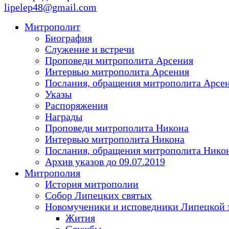
lipelep48@gmail.com
Митрополит
Биография
Служение и встречи
Проповеди митрополита Арсения
Интервью митрополита Арсения
Послания, обращения митрополита Арсе
Указы
Распоряжения
Награды
Проповеди митрополита Никона
Интервью митрополита Никона
Послания, обращения митрополита Нико
Архив указов до 09.07.2019
Митрополия
История митрополии
Собор Липецких святых
Новомученики и исповедники Липецкой 
Жития