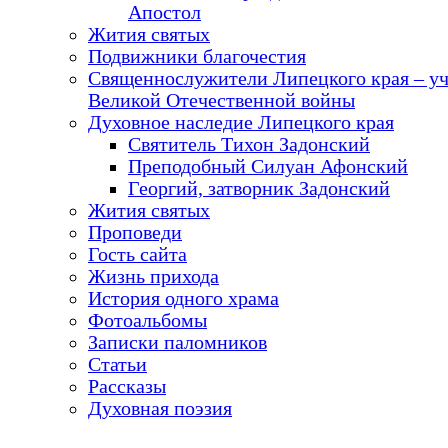
Апостол
Жития святых
Подвижники благочестия
Священнослужители Липецкого края – у
Великой Отечественной войны
Духовное наследие Липецкого края
Святитель Тихон Задонский
Преподобный Силуан Афонский
Георгий, затворник Задонский
Жития святых
Проповеди
Гость сайта
Жизнь прихода
История одного храма
Фотоальбомы
Записки паломников
Статьи
Рассказы
Духовная поэзия