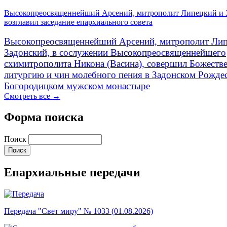
Высокопреосвященнейший Арсений, митрополит Липецкий и 
возглавил заседание епархиального совета
Высокопреосвященнейший Арсений, митрополит Лип
Задонский, в сослужении Высокопреосвященнейшего
схимитрополита Никона (Васина), совершил Божеств
литургию и чин молебного пения в Задонском Рожде
Богородицком мужском монастыре
Смотреть все →
Форма поиска
Поиск
Епархиальные передачи
Передача "Свет миру" № 1033 (01.08.2026)