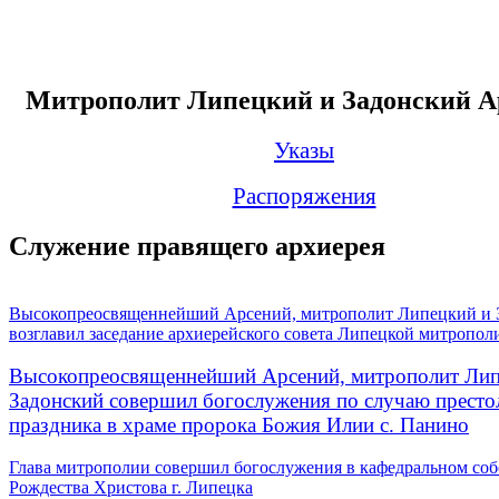
Митрополит Липецкий и Задонский А
Указы
Распоряжения
Служение правящего архиерея
Высокопреосвященнейший Арсений, митрополит Липецкий и 
возглавил заседание архиерейского совета Липецкой митропол
Высокопреосвященнейший Арсений, митрополит Лип
Задонский совершил богослужения по случаю престо
праздника в храме пророка Божия Илии с. Панино
Глава митрополии совершил богослужения в кафедральном соб
Рождества Христова г. Липецка