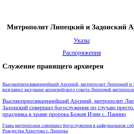
Митрополит Липецкий и Задонский А
Указы
Распоряжения
Служение правящего архиерея
Высокопреосвященнейший Арсений, митрополит Липецкий и 
возглавил заседание архиерейского совета Липецкой митропол
Высокопреосвященнейший Арсений, митрополит Лип
Задонский совершил богослужения по случаю престо
праздника в храме пророка Божия Илии с. Панино
Глава митрополии совершил богослужения в кафедральном соб
Рождества Христова г. Липецка