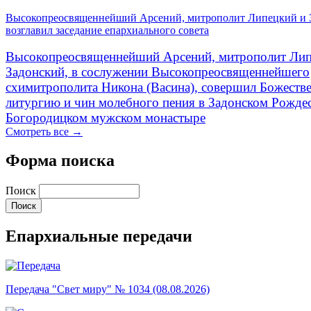
Высокопреосвященнейший Арсений, митрополит Липецкий и 
возглавил заседание епархиального совета
Высокопреосвященнейший Арсений, митрополит Лип
Задонский, в сослужении Высокопреосвященнейшего
схимитрополита Никона (Васина), совершил Божеств
литургию и чин молебного пения в Задонском Рожде
Богородицком мужском монастыре
Смотреть все →
Форма поиска
Поиск
Епархиальные передачи
Передача "Свет миру" № 1034 (08.08.2026)