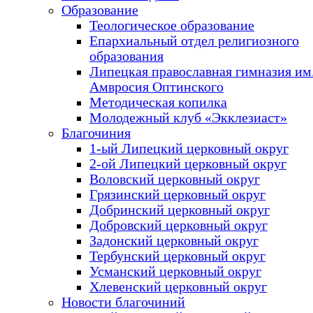
Образование
Теологическое образование
Епархиальный отдел религиозного
образования
Липецкая православная гимназия им.
Амвросия Оптинского
Методическая копилка
Молодежный клуб «Экклезиаст»
Благочиния
1-ый Липецкий церковный округ
2-ой Липецкий церковный округ
Воловский церковный округ
Грязинский церковный округ
Добринский церковный округ
Добровский церковный округ
Задонский церковный округ
Тербунский церковный округ
Усманский церковный округ
Хлевенский церковный округ
Новости благочиний