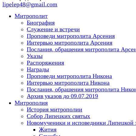
lipelep48@gmail.com
Митрополит
Биография
Служение и встречи
Проповеди митрополита Арсения
Интервью митрополита Арсения
Послания, обращения митрополита Арсе
Указы
Распоряжения
Награды
Проповеди митрополита Никона
Интервью митрополита Никона
Послания, обращения митрополита Нико
Архив указов до 09.07.2019
Митрополия
История митрополии
Собор Липецких святых
Новомученики и исповедники Липецкой 
Жития