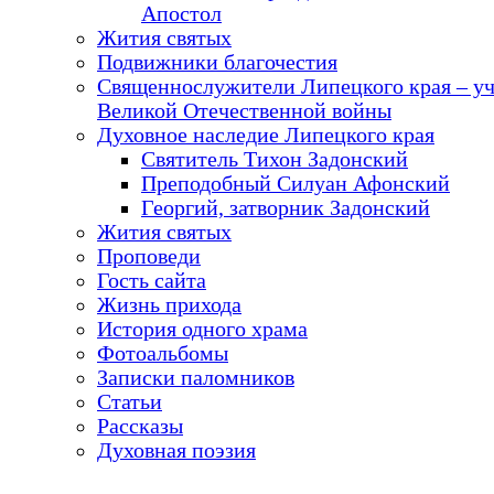
Апостол
Жития святых
Подвижники благочестия
Священнослужители Липецкого края – у
Великой Отечественной войны
Духовное наследие Липецкого края
Святитель Тихон Задонский
Преподобный Силуан Афонский
Георгий, затворник Задонский
Жития святых
Проповеди
Гость сайта
Жизнь прихода
История одного храма
Фотоальбомы
Записки паломников
Статьи
Рассказы
Духовная поэзия