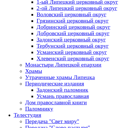
1-ый Липецкий церковный округ
2-ой Липецкий церковный округ
Воловский церковный округ
Грязинский церковный округ
Добринский церковный округ
Добровский церковный округ
Задонский церковный округ
Тербунский церковный округ
Усманский церковный округ
Хлевенский церковный округ
Монастыри Липецкой епархии
Храмы
Утраченные храмы Липецка
Периодические издания
Задонский паломник
Усмань православная
Дом православной книги
Паломнику
Телестудия
Передача "Свет миру"
Передача "Слово пастыря"