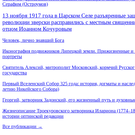
Серафим (Остроумов)
13 ноября 1917 года в Царском Селе разъяренные за
революции зверски расправились с местным священ
отцом Иоанном Кочуровым
Человек, лично знавший Бога
Иконография подвижников Липецкой земли. Прижизненные и
портреты
Святитель Алексий, митрополит Московский, кормчий Русског
государства
Первый Вселенский Собор 325 года: история, догматы и наслед
летию Никейского Собора)
Георгий, затворник Задонский, его жизненный путь и духовные
Жизнеописание Троекуровского затворника Илариона (1774–18
истории оптинской редакции
Все публикации →