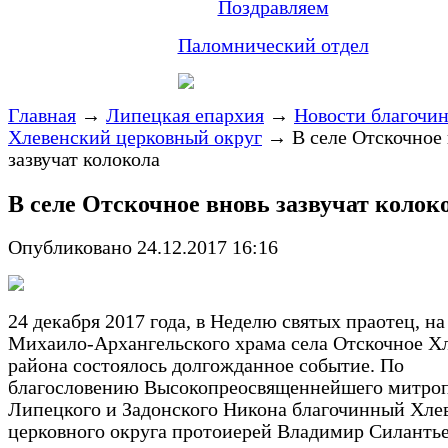
Поздравляем
Паломнический отдел
Главная
→
Липецкая епархия
→
Новости благочи
Хлевенский церковный округ
→
В селе Отскочное
зазвучат колокола
В селе Отскочное вновь зазвучат колок
Опубликовано 24.12.2017 16:16
24 декабря 2017 года, в Неделю святых праотец, на
Михаило-Архангельского храма села Отскочное Х
района состоялось долгожданное событие. По
благословению Высокопреосвященнейшего митро
Липецкого и Задонского Никона благочинный Хле
церковного округа протоиерей Владимир Силанть