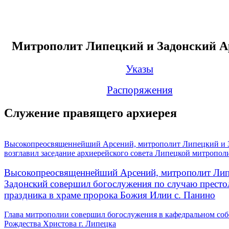
Митрополит Липецкий и Задонский А
Указы
Распоряжения
Служение правящего архиерея
Высокопреосвященнейший Арсений, митрополит Липецкий и 
возглавил заседание архиерейского совета Липецкой митропол
Высокопреосвященнейший Арсений, митрополит Лип
Задонский совершил богослужения по случаю престо
праздника в храме пророка Божия Илии с. Панино
Глава митрополии совершил богослужения в кафедральном соб
Рождества Христова г. Липецка