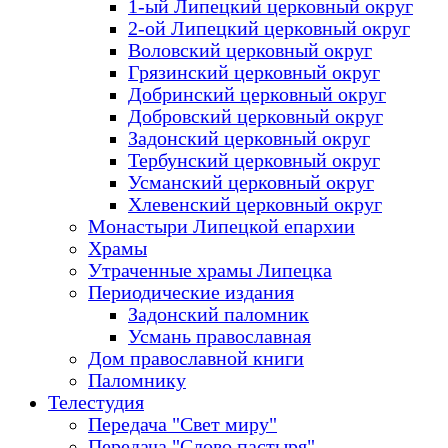
1-ый Липецкий церковный округ
2-ой Липецкий церковный округ
Воловский церковный округ
Грязинский церковный округ
Добринский церковный округ
Добровский церковный округ
Задонский церковный округ
Тербунский церковный округ
Усманский церковный округ
Хлевенский церковный округ
Монастыри Липецкой епархии
Храмы
Утраченные храмы Липецка
Периодические издания
Задонский паломник
Усмань православная
Дом православной книги
Паломнику
Телестудия
Передача "Свет миру"
Передача "Слово пастыря"