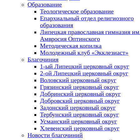
Образование
Теологическое образование
Епархиальный отдел религиозного
образования
Липецкая православная гимназия им.
Амвросия Оптинского
Методическая копилка
Молодежный клуб «Экклезиаст»
Благочиния
1-ый Липецкий церковный округ
2-ой Липецкий церковный округ
Воловский церковный округ
Грязинский церковный округ
Добринский церковный округ
Добровский церковный округ
Задонский церковный округ
Тербунский церковный округ
Усманский церковный округ
Хлевенский церковный округ
Новости благочиний