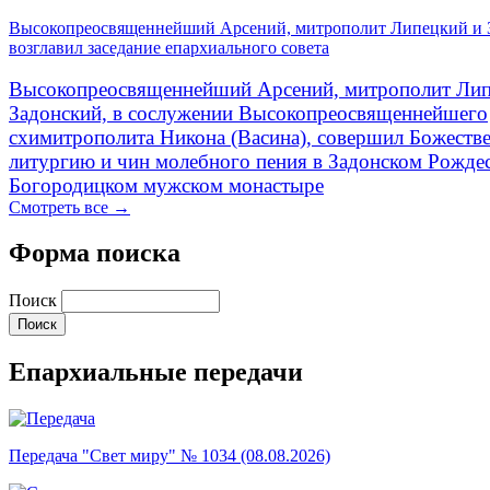
Высокопреосвященнейший Арсений, митрополит Липецкий и 
возглавил заседание епархиального совета
Высокопреосвященнейший Арсений, митрополит Лип
Задонский, в сослужении Высокопреосвященнейшего
схимитрополита Никона (Васина), совершил Божеств
литургию и чин молебного пения в Задонском Рожде
Богородицком мужском монастыре
Смотреть все →
Форма поиска
Поиск
Епархиальные передачи
Передача "Свет миру" № 1034 (08.08.2026)