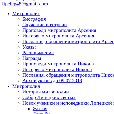
lipelep48@gmail.com
Митрополит
Биография
Служение и встречи
Проповеди митрополита Арсения
Интервью митрополита Арсения
Послания, обращения митрополита Арсе
Указы
Распоряжения
Награды
Проповеди митрополита Никона
Интервью митрополита Никона
Послания, обращения митрополита Нико
Архив указов до 09.07.2019
Митрополия
История митрополии
Собор Липецких святых
Новомученики и исповедники Липецкой 
Жития