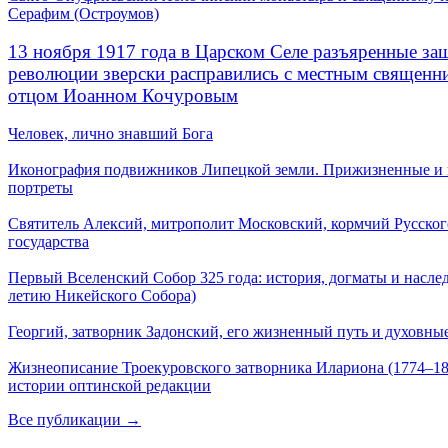
Серафим (Остроумов)
13 ноября 1917 года в Царском Селе разъяренные за
революции зверски расправились с местным священ
отцом Иоанном Кочуровым
Человек, лично знавший Бога
Иконография подвижников Липецкой земли. Прижизненные и
портреты
Святитель Алексий, митрополит Московский, кормчий Русског
государства
Первый Вселенский Собор 325 года: история, догматы и наслед
летию Никейского Собора)
Георгий, затворник Задонский, его жизненный путь и духовные
Жизнеописание Троекуровского затворника Илариона (1774–18
истории оптинской редакции
Все публикации →