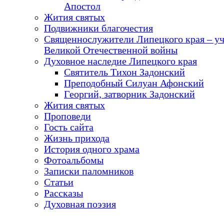
Апостол
Жития святых
Подвижники благочестия
Священнослужители Липецкого края – у
Великой Отечественной войны
Духовное наследие Липецкого края
Святитель Тихон Задонский
Преподобный Силуан Афонский
Георгий, затворник Задонский
Жития святых
Проповеди
Гость сайта
Жизнь прихода
История одного храма
Фотоальбомы
Записки паломников
Статьи
Рассказы
Духовная поэзия