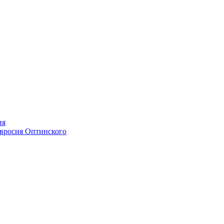
ия
мвросия Оптинского