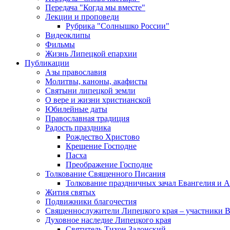
Передача "Когда мы вместе"
Лекции и проповеди
Рубрика "Солнышко России"
Видеоклипы
Фильмы
Жизнь Липецкой епархии
Публикации
Азы православия
Молитвы, каноны, акафисты
Святыни липецкой земли
О вере и жизни христианской
Юбилейные даты
Православная традиция
Радость праздника
Рождество Христово
Крещение Господне
Пасха
Преображение Господне
Толкование Священного Писания
Толкование праздничных зачал Евангелия и 
Жития святых
Подвижники благочестия
Священнослужители Липецкого края – участники 
Духовное наследие Липецкого края
Святитель Тихон Задонский