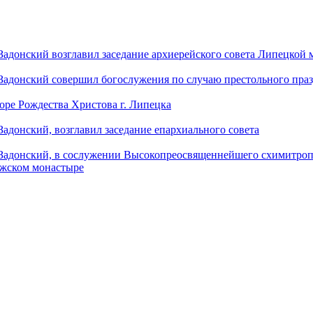
донский возглавил заседание архиерейского совета Липецкой
донский совершил богослужения по случаю престольного праз
оре Рождества Христова г. Липецка
донский, возглавил заседание епархиального совета
адонский, в сослужении Высокопреосвященнейшего схимитропо
ужском монастыре