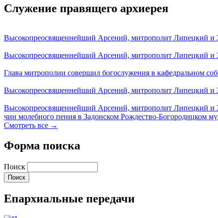
Служение правящего архиерея
Высокопреосвященнейший Арсений, митрополит Липецкий и За
Высокопреосвященнейший Арсений, митрополит Липецкий и За
Глава митрополии совершил богослужения в кафедральном соб
Высокопреосвященнейший Арсений, митрополит Липецкий и За
Высокопреосвященнейший Арсений, митрополит Липецкий и З
чин молебного пения в Задонском Рождество-Богородицком м
Смотреть все →
Форма поиска
Поиск
Епархиальные передачи