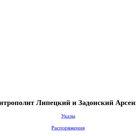
трополит Липецкий и Задонский Арсе
Указы
Распоряжения