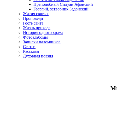
Преподобный Силуан Афонский
Георгий, затворник Задонский
Жития святых
Проповеди
Гость сайта
Жизнь прихода
История одного храма
Фотоальбомы
Записки паломников
Статьи
Рассказы
Духовная поэзия
Ми