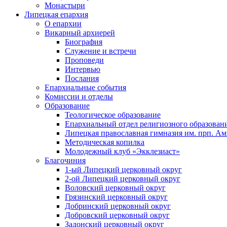
Монастыри
Липецкая епархия
О епархии
Викарный архиерей
Биография
Служение и встречи
Проповеди
Интервью
Послания
Епархиальные события
Комиссии и отделы
Образование
Теологическое образование
Епархиальный отдел религиозного образован
Липецкая православная гимназия им. прп. А
Методическая копилка
Молодежный клуб «Экклезиаст»
Благочиния
1-ый Липецкий церковный округ
2-ой Липецкий церковный округ
Воловский церковный округ
Грязинский церковный округ
Добринский церковный округ
Добровский церковный округ
Задонский церковный округ