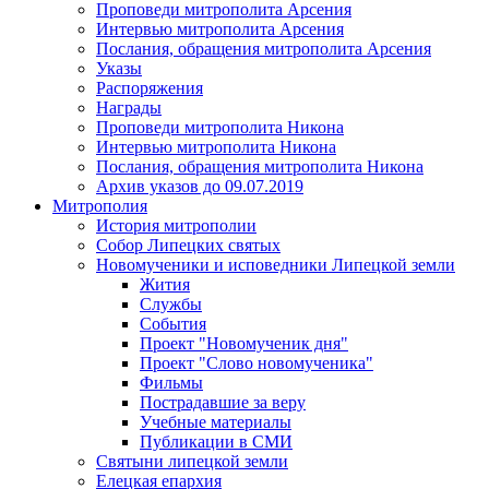
Проповеди митрополита Арсения
Интервью митрополита Арсения
Послания, обращения митрополита Арсения
Указы
Распоряжения
Награды
Проповеди митрополита Никона
Интервью митрополита Никона
Послания, обращения митрополита Никона
Архив указов до 09.07.2019
Митрополия
История митрополии
Собор Липецких святых
Новомученики и исповедники Липецкой земли
Жития
Службы
События
Проект "Новомученик дня"
Проект "Слово новомученика"
Фильмы
Пострадавшие за веру
Учебные материалы
Публикации в СМИ
Святыни липецкой земли
Елецкая епархия