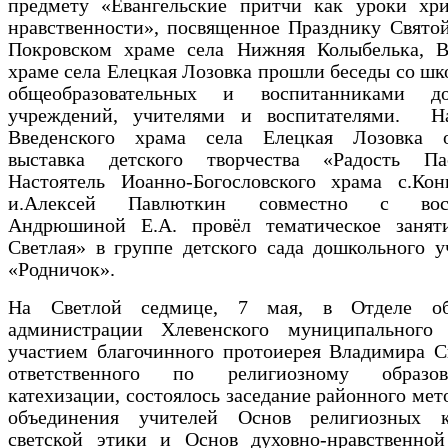
предмету «Евангельские притчи как уроки хри
нравственности», посвященное Празднику Свято
Покровском храме села Нижняя Колыбелька, В
храме села Елецкая Лозовка прошли беседы со ш
общеобразовательных и воспитанниками до
учреждений, учителями и воспитателями. Н
Введенского храма села Елецкая Лозовка 
выставка детского творчества «Радость Пас
Настоятель Иоанно-Богословского храма с.Конь
и.Алексей Павлюткин совместно с восп
Андрюшиной Е.А. провёл тематическое занят
Светлая» в группе детского сада дошкольного 
«Родничок».
На Светлой седмице, 7 мая, в Отделе обр
администрации Хлевенского муниципального
участием благочинного протоиерея Владимира С
ответственного по религиозному образ
катехизации, состоялось заседание районного мет
объединения учителей Основ религиозных 
светской этики и Основ духовно-нравственной