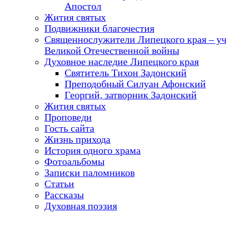
Апостол
Жития святых
Подвижники благочестия
Священнослужители Липецкого края – у
Великой Отечественной войны
Духовное наследие Липецкого края
Святитель Тихон Задонский
Преподобный Силуан Афонский
Георгий, затворник Задонский
Жития святых
Проповеди
Гость сайта
Жизнь прихода
История одного храма
Фотоальбомы
Записки паломников
Статьи
Рассказы
Духовная поэзия