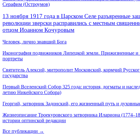
Серафим (Остроумов)
13 ноября 1917 года в Царском Селе разъяренные за
революции зверски расправились с местным священ
отцом Иоанном Кочуровым
Человек, лично знавший Бога
Иконография подвижников Липецкой земли. Прижизненные и
портреты
Святитель Алексий, митрополит Московский, кормчий Русског
государства
Первый Вселенский Собор 325 года: история, догматы и наслед
летию Никейского Собора)
Георгий, затворник Задонский, его жизненный путь и духовные
Жизнеописание Троекуровского затворника Илариона (1774–18
истории оптинской редакции
Все публикации →