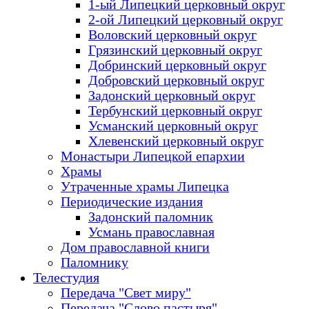
1-ый Липецкий церковный округ
2-ой Липецкий церковный округ
Воловский церковный округ
Грязинский церковный округ
Добринский церковный округ
Добровский церковный округ
Задонский церковный округ
Тербунский церковный округ
Усманский церковный округ
Хлевенский церковный округ
Монастыри Липецкой епархии
Храмы
Утраченные храмы Липецка
Периодические издания
Задонский паломник
Усмань православная
Дом православной книги
Паломнику
Телестудия
Передача "Свет миру"
Передача "Слово пастыря"