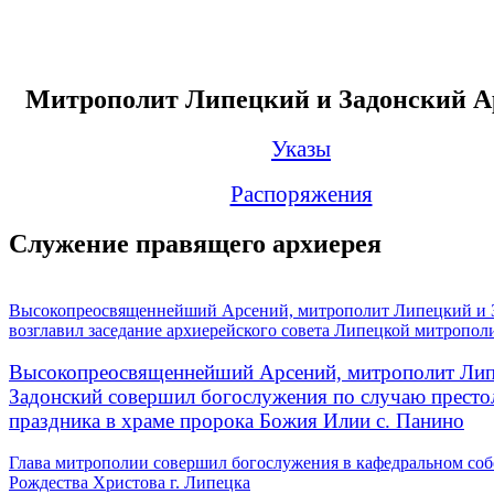
Митрополит Липецкий и Задонский А
Указы
Распоряжения
Служение правящего архиерея
Высокопреосвященнейший Арсений, митрополит Липецкий и 
возглавил заседание архиерейского совета Липецкой митропол
Высокопреосвященнейший Арсений, митрополит Лип
Задонский совершил богослужения по случаю престо
праздника в храме пророка Божия Илии с. Панино
Глава митрополии совершил богослужения в кафедральном соб
Рождества Христова г. Липецка