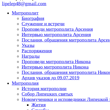
lipelep48@gmail.com
Митрополит
Биография
Служение и встречи
Проповеди митрополита Арсения
Интервью митрополита Арсения
Послания, обращения митрополита Арсе
Указы
Распоряжения
Награды
Проповеди митрополита Никона
Интервью митрополита Никона
Послания, обращения митрополита Нико
Архив указов до 09.07.2019
Митрополия
История митрополии
Собор Липецких святых
Новомученики и исповедники Липецкой 
Жития