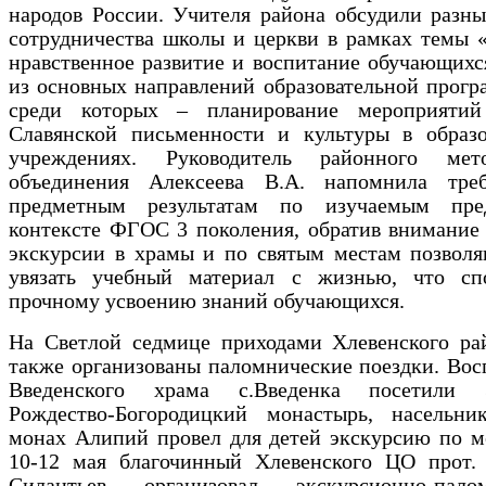
народов России. Учителя района обсудили разн
сотрудничества школы и церкви в рамках темы 
нравственное развитие и воспитание обучающихс
из основных направлений образовательной прог
среди которых – планирование мероприяти
Славянской письменности и культуры в образо
учреждениях. Руководитель районного мето
объединения Алексеева В.А. напомнила тре
предметным результатам по изучаемым пре
контексте ФГОС 3 поколения, обратив внимание 
экскурсии в храмы и по святым местам позволя
увязать учебный материал с жизнью, что спо
прочному усвоению знаний обучающихся.
На Светлой седмице приходами Хлевенского ра
также организованы паломнические поездки. Во
Введенского храма с.Введенка посетили З
Рождество-Богородицкий монастырь, насельни
монах Алипий провел для детей экскурсию по м
10-12 мая благочинный Хлевенского ЦО прот.
Силантьев организовал экскурсионно-пало