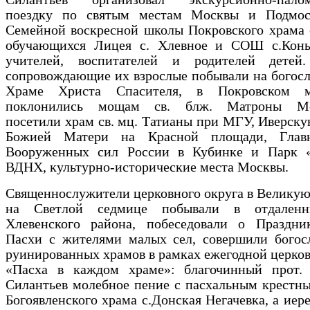
поездку по святым местам Москвы и Подмос
Семейной воскресной школы Покровского храма 
обучающихся Лицея с. Хлевное и СОШ с.Конь-
учителей, воспитателей и родителей дете
сопровождающие их взрослые побывали на богос
Храме Христа Спасителя, в Покровском мо
поклонились мощам св. блж. Матроны Мос
посетили храм св. мц. Татианы при МГУ, Иверск
Божией Матери на Красной площади, Глав
Вооруженных сил России в Кубинке и Парк «
ВДНХ, культурно-исторические места Москвы.
Священнослужители церковного округа в Великую
на Светлой седмице побывали в отдаленн
Хлевенского района, побеседовали о Праздни
Пасхи с жителями малых сел, совершили богос
руинированных храмов в рамках ежегодной церко
«Пасха в каждом храме»: благочинный прот.
Силантьев молебное пение с пасхальным крестн
Богоявленского храма с.Донская Негачевка, а иер