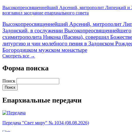
Высокопреосвященнейший Арсений, митрополит Липецкий и 
возглавил заседание епархиального совета
Высокопреосвященнейший Арсений, митрополит Лип
Задонский, в сослужении Высокопреосвященнейшего
схимитрополита Никона (Васина), совершил Божеств
литургию и чин молебного пения в Задонском Рожде
Богородицком мужском монастыре
Смотреть все →
Форма поиска
Поиск
Епархиальные передачи
Передача "Свет миру" № 1034 (08.08.2026)