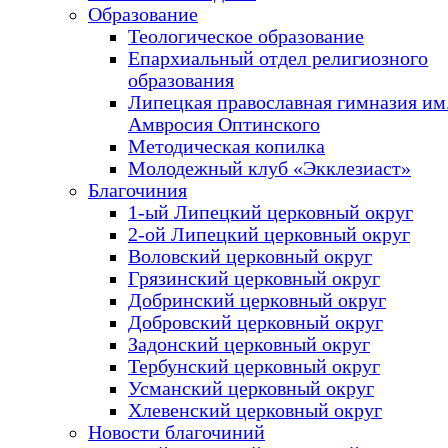
Образование
Теологическое образование
Епархиальный отдел религиозного
образования
Липецкая православная гимназия им.
Амвросия Оптинского
Методическая копилка
Молодежный клуб «Экклезиаст»
Благочиния
1-ый Липецкий церковный округ
2-ой Липецкий церковный округ
Воловский церковный округ
Грязинский церковный округ
Добринский церковный округ
Добровский церковный округ
Задонский церковный округ
Тербунский церковный округ
Усманский церковный округ
Хлевенский церковный округ
Новости благочиний