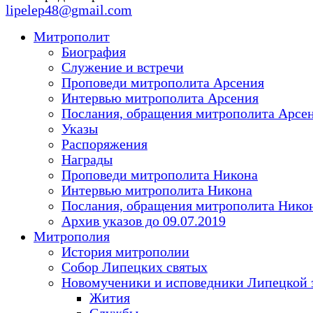
lipelep48@gmail.com
Митрополит
Биография
Служение и встречи
Проповеди митрополита Арсения
Интервью митрополита Арсения
Послания, обращения митрополита Арсе
Указы
Распоряжения
Награды
Проповеди митрополита Никона
Интервью митрополита Никона
Послания, обращения митрополита Нико
Архив указов до 09.07.2019
Митрополия
История митрополии
Собор Липецких святых
Новомученики и исповедники Липецкой 
Жития