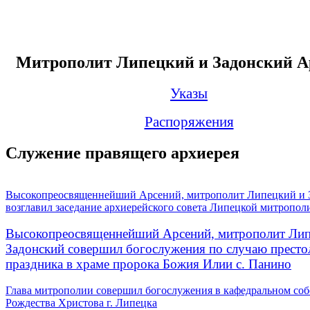
Митрополит Липецкий и Задонский А
Указы
Распоряжения
Служение правящего архиерея
Высокопреосвященнейший Арсений, митрополит Липецкий и 
возглавил заседание архиерейского совета Липецкой митропол
Высокопреосвященнейший Арсений, митрополит Лип
Задонский совершил богослужения по случаю престо
праздника в храме пророка Божия Илии с. Панино
Глава митрополии совершил богослужения в кафедральном соб
Рождества Христова г. Липецка