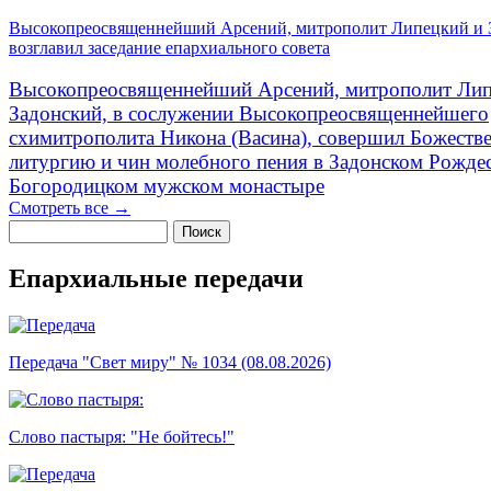
Высокопреосвященнейший Арсений, митрополит Липецкий и 
возглавил заседание епархиального совета
Высокопреосвященнейший Арсений, митрополит Лип
Задонский, в сослужении Высокопреосвященнейшего
схимитрополита Никона (Васина), совершил Божеств
литургию и чин молебного пения в Задонском Рожде
Богородицком мужском монастыре
Смотреть все →
Поиск
Форма поиска
Епархиальные передачи
Передача "Свет миру" № 1034 (08.08.2026)
Слово пастыря: "Не бойтесь!"