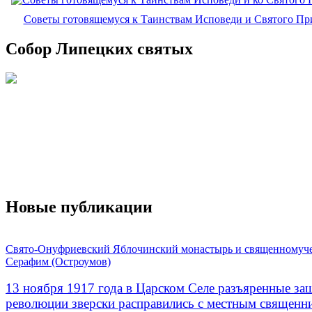
Советы готовящемуся к Таинствам Исповеди и Святого П
Собор Липецких святых
Новые публикации
Свято-Онуфриевский Яблочинский монастырь и священномуч
Серафим (Остроумов)
13 ноября 1917 года в Царском Селе разъяренные за
революции зверски расправились с местным священ