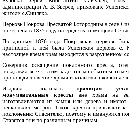
Кузовка иерей Константин Савельев, глава
администрации А. В. Зверев, прихожане Успенско
жители с.Синявка.
Церковь Покрова Пресвятой Богородицы в селе Си
построена в 1835 году на средства помещика Сеня
По данным 1876 года Покровская церковь была
приписной к ней была Успенская церковь с. К
настоящее время храм находится в разрушенном с
Совершив освящение поклонного креста, оте
поздравил всех с этим радостным событием, отмет
проповеди значение храма и молитвы в жизни чело
Издавна сложилась
традиция устан
монументальные кресты
вне храма на зе
изготавливаются из камня или дерева и имеют 
нескольких метров. Такие кресты призывают к 
поклонению Спасителю, поэтому и именуются по
Ставятся они по различным причинам.