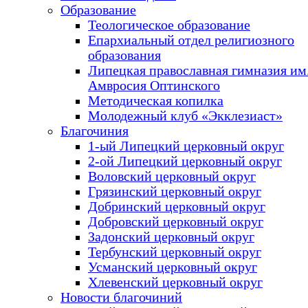
Образование
Теологическое образование
Епархиальный отдел религиозного
образования
Липецкая православная гимназия им.
Амвросия Оптинского
Методическая копилка
Молодежный клуб «Экклезиаст»
Благочиния
1-ый Липецкий церковный округ
2-ой Липецкий церковный округ
Воловский церковный округ
Грязинский церковный округ
Добринский церковный округ
Добровский церковный округ
Задонский церковный округ
Тербунский церковный округ
Усманский церковный округ
Хлевенский церковный округ
Новости благочиний