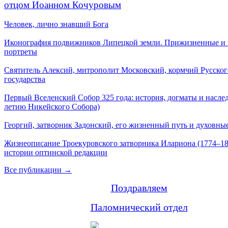
отцом Иоанном Кочуровым
Человек, лично знавший Бога
Иконография подвижников Липецкой земли. Прижизненные и
портреты
Святитель Алексий, митрополит Московский, кормчий Русског
государства
Первый Вселенский Собор 325 года: история, догматы и наслед
летию Никейского Собора)
Георгий, затворник Задонский, его жизненный путь и духовные
Жизнеописание Троекуровского затворника Илариона (1774–18
истории оптинской редакции
Все публикации →
Поздравляем
Паломнический отдел