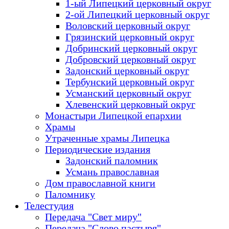
1-ый Липецкий церковный округ
2-ой Липецкий церковный округ
Воловский церковный округ
Грязинский церковный округ
Добринский церковный округ
Добровский церковный округ
Задонский церковный округ
Тербунский церковный округ
Усманский церковный округ
Хлевенский церковный округ
Монастыри Липецкой епархии
Храмы
Утраченные храмы Липецка
Периодические издания
Задонский паломник
Усмань православная
Дом православной книги
Паломнику
Телестудия
Передача "Свет миру"
Передача "Слово пастыря"