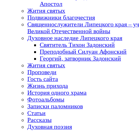
Апостол
Жития святых
Подвижники благочестия
Священнослужители Липецкого края – у
Великой Отечественной войны
Духовное наследие Липецкого края
Святитель Тихон Задонский
Преподобный Силуан Афонский
Георгий, затворник Задонский
Жития святых
Проповеди
Гость сайта
Жизнь прихода
История одного храма
Фотоальбомы
Записки паломников
Статьи
Рассказы
Духовная поэзия