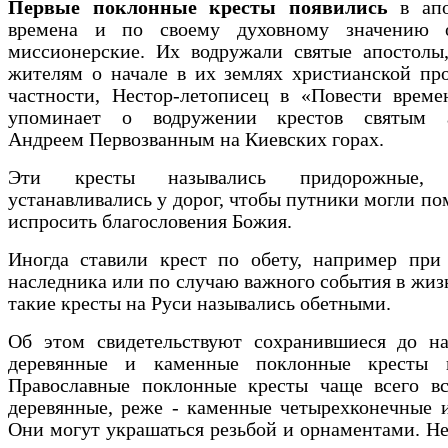
Первые поклонные кресты появились
в апо
времена и по своему духовному значению 
миссионерские. Их водружали святые апостолы,
жителям о начале в их землях христианской пр
частности, Нестор-летописец в «Повести време
упоминает о водружении крестов святым а
Андреем Первозванным на Киевских горах.
Эти кресты назывались придорожные, 
устанавливались у дорог, чтобы путники могли по
испросить благословения Божия.
Иногда ставили крест по обету, например при
наследника или по случаю важного события в жиз
такие кресты на Руси назывались обетными.
Об этом свидетельствуют сохранившиеся до н
деревянные и каменные поклонные кресты 
Православные поклонные кресты чаще всего вс
деревянные, реже - каменные четырехконечные 
Они могут украшаться резьбой и орнаментами. 