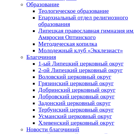
Образование
Теологическое образование
Епархиальный отдел религиозного
образования
Липецкая православная гимназия им.
Амвросия Оптинского
Методическая копилка
Молодежный клуб «Экклезиаст»
Благочиния
1-ый Липецкий церковный округ
2-ой Липецкий церковный округ
Воловский церковный округ
Грязинский церковный округ
Добринский церковный округ
Добровский церковный округ
Задонский церковный округ
Тербунский церковный округ
Усманский церковный округ
Хлевенский церковный округ
Новости благочиний