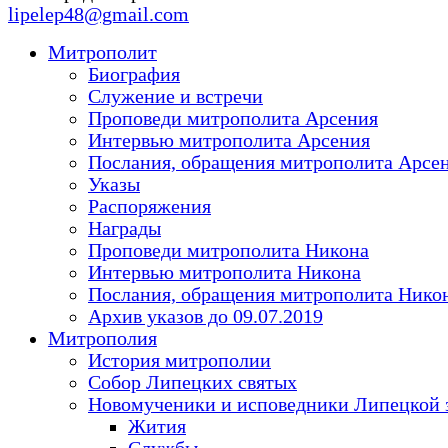
lipelep48@gmail.com
Митрополит
Биография
Служение и встречи
Проповеди митрополита Арсения
Интервью митрополита Арсения
Послания, обращения митрополита Арсе
Указы
Распоряжения
Награды
Проповеди митрополита Никона
Интервью митрополита Никона
Послания, обращения митрополита Нико
Архив указов до 09.07.2019
Митрополия
История митрополии
Собор Липецких святых
Новомученики и исповедники Липецкой 
Жития