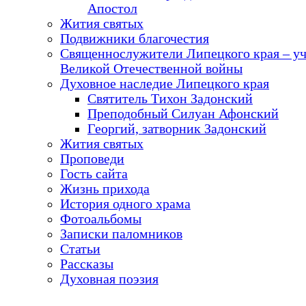
Апостол
Жития святых
Подвижники благочестия
Священнослужители Липецкого края – у
Великой Отечественной войны
Духовное наследие Липецкого края
Святитель Тихон Задонский
Преподобный Силуан Афонский
Георгий, затворник Задонский
Жития святых
Проповеди
Гость сайта
Жизнь прихода
История одного храма
Фотоальбомы
Записки паломников
Статьи
Рассказы
Духовная поэзия