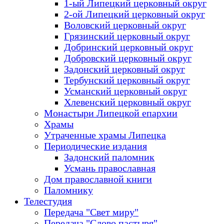
1-ый Липецкий церковный округ
2-ой Липецкий церковный округ
Воловский церковный округ
Грязинский церковный округ
Добринский церковный округ
Добровский церковный округ
Задонский церковный округ
Тербунский церковный округ
Усманский церковный округ
Хлевенский церковный округ
Монастыри Липецкой епархии
Храмы
Утраченные храмы Липецка
Периодические издания
Задонский паломник
Усмань православная
Дом православной книги
Паломнику
Телестудия
Передача "Свет миру"
Передача "Слово пастыря"