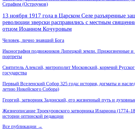
Серафим (Остроумов)
13 ноября 1917 года в Царском Селе разъяренные за
революции зверски расправились с местным священ
отцом Иоанном Кочуровым
Человек, лично знавший Бога
Иконография подвижников Липецкой земли. Прижизненные и
портреты
Святитель Алексий, митрополит Московский, кормчий Русског
государства
Первый Вселенский Собор 325 года: история, догматы и наслед
летию Никейского Собора)
Георгий, затворник Задонский, его жизненный путь и духовные
Жизнеописание Троекуровского затворника Илариона (1774–18
истории оптинской редакции
Все публикации →