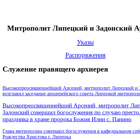
Митрополит Липецкий и Задонский А
Указы
Распоряжения
Служение правящего архиерея
Высокопреосвященнейший Арсений, митрополит Липецкий и 
возглавил заседание архиерейского совета Липецкой митропол
Высокопреосвященнейший Арсений, митрополит Лип
Задонский совершил богослужения по случаю престо
праздника в храме пророка Божия Илии с. Панино
Глава митрополии совершил богослужения в кафедральном соб
Рождества Христова г. Липецка