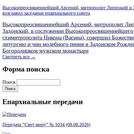
Высокопреосвященнейший Арсений, митрополит Липецкий и 
возглавил заседание епархиального совета
Высокопреосвященнейший Арсений, митрополит Лип
Задонский, в сослужении Высокопреосвященнейшего
схимитрополита Никона (Васина), совершил Божеств
литургию и чин молебного пения в Задонском Рожде
Богородицком мужском монастыре
Смотреть все →
Форма поиска
Поиск
Епархиальные передачи
Передача "Свет миру" № 1034 (08.08.2026)