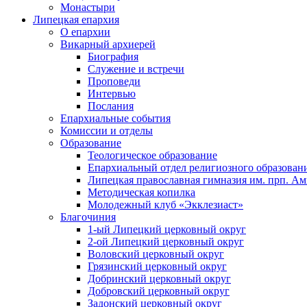
Монастыри
Липецкая епархия
О епархии
Викарный архиерей
Биография
Служение и встречи
Проповеди
Интервью
Послания
Епархиальные события
Комиссии и отделы
Образование
Теологическое образование
Епархиальный отдел религиозного образован
Липецкая православная гимназия им. прп. А
Методическая копилка
Молодежный клуб «Экклезиаст»
Благочиния
1-ый Липецкий церковный округ
2-ой Липецкий церковный округ
Воловский церковный округ
Грязинский церковный округ
Добринский церковный округ
Добровский церковный округ
Задонский церковный округ