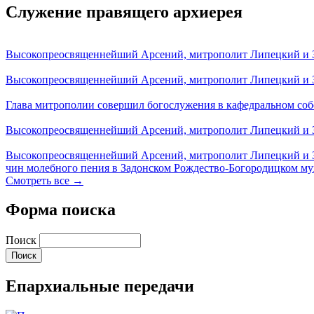
Служение правящего архиерея
Высокопреосвященнейший Арсений, митрополит Липецкий и За
Высокопреосвященнейший Арсений, митрополит Липецкий и За
Глава митрополии совершил богослужения в кафедральном соб
Высокопреосвященнейший Арсений, митрополит Липецкий и За
Высокопреосвященнейший Арсений, митрополит Липецкий и З
чин молебного пения в Задонском Рождество-Богородицком м
Смотреть все →
Форма поиска
Поиск
Епархиальные передачи