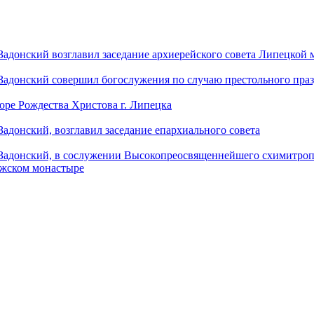
донский возглавил заседание архиерейского совета Липецкой
донский совершил богослужения по случаю престольного праз
оре Рождества Христова г. Липецка
донский, возглавил заседание епархиального совета
адонский, в сослужении Высокопреосвященнейшего схимитропо
ужском монастыре