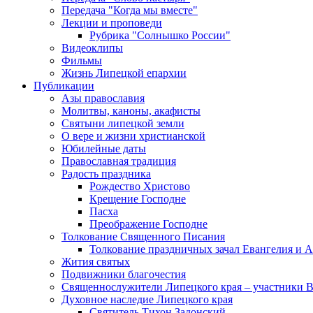
Передача "Когда мы вместе"
Лекции и проповеди
Рубрика "Солнышко России"
Видеоклипы
Фильмы
Жизнь Липецкой епархии
Публикации
Азы православия
Молитвы, каноны, акафисты
Святыни липецкой земли
О вере и жизни христианской
Юбилейные даты
Православная традиция
Радость праздника
Рождество Христово
Крещение Господне
Пасха
Преображение Господне
Толкование Священного Писания
Толкование праздничных зачал Евангелия и 
Жития святых
Подвижники благочестия
Священнослужители Липецкого края – участники 
Духовное наследие Липецкого края
Святитель Тихон Задонский