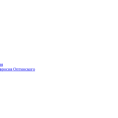
ия
мвросия Оптинского