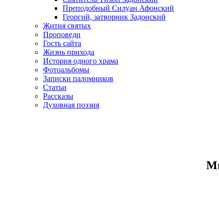
Преподобный Силуан Афонский
Георгий, затворник Задонский
Жития святых
Проповеди
Гость сайта
Жизнь прихода
История одного храма
Фотоальбомы
Записки паломников
Статьи
Рассказы
Духовная поэзия
Ми