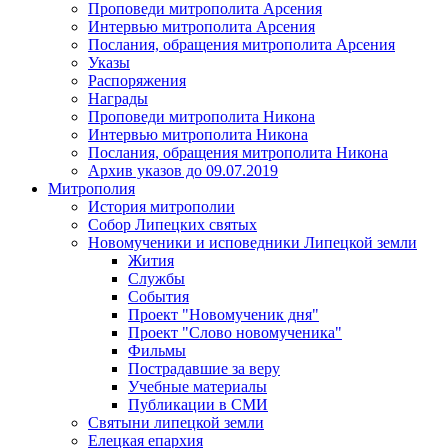
Проповеди митрополита Арсения
Интервью митрополита Арсения
Послания, обращения митрополита Арсения
Указы
Распоряжения
Награды
Проповеди митрополита Никона
Интервью митрополита Никона
Послания, обращения митрополита Никона
Архив указов до 09.07.2019
Митрополия
История митрополии
Собор Липецких святых
Новомученики и исповедники Липецкой земли
Жития
Службы
События
Проект "Новомученик дня"
Проект "Слово новомученика"
Фильмы
Пострадавшие за веру
Учебные материалы
Публикации в СМИ
Святыни липецкой земли
Елецкая епархия