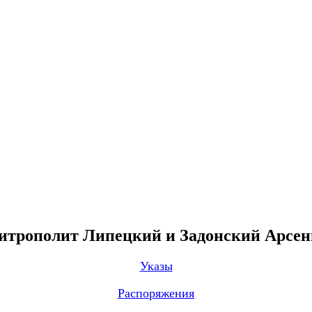
трополит Липецкий и Задонский Арсе
Указы
Распоряжения