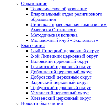
Образование
Теологическое образование
Епархиальный отдел религиозного
образования
Липецкая православная гимназия им.
Амвросия Оптинского
Методическая копилка
Молодежный клуб «Экклезиаст»
Благочиния
1-ый Липецкий церковный округ
2-ой Липецкий церковный округ
Воловский церковный округ
Грязинский церковный округ
Добринский церковный округ
Добровский церковный округ
Задонский церковный округ
Тербунский церковный округ
Усманский церковный округ
Хлевенский церковный округ
Новости благочиний