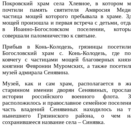
Покровский храм села Хлевное, в котором м
почтили память святителя Амвросия Медио
частица мощей которого пребывала в храме. Зд
мощей произошла и первая встреча с детьми, о
в Иоанно-Богословском поселении, котор
совершали паломничество к святыне.
Прибыв в Конь-Колодезь, грязинцы посетил
Богословский храм с. Конь-Колодезь, где по
ковчегу с частицами мощей благоверных княз
княгини Февронии Муромских, а также посетил
музей адмирала Сенявина.
Музей, как и сам храм, располагается в ж
старинном имении дворян Сенявиных, просла
истории российского военного флота. 
расположилось и православное семейное поселение
часть владений Сенявиных находилось на т
нынешнего Грязинского района, о чем на
сохранившееся название села – Синявка.