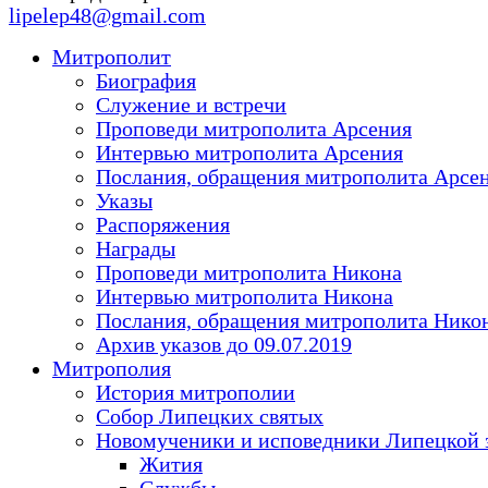
lipelep48@gmail.com
Митрополит
Биография
Служение и встречи
Проповеди митрополита Арсения
Интервью митрополита Арсения
Послания, обращения митрополита Арсе
Указы
Распоряжения
Награды
Проповеди митрополита Никона
Интервью митрополита Никона
Послания, обращения митрополита Нико
Архив указов до 09.07.2019
Митрополия
История митрополии
Собор Липецких святых
Новомученики и исповедники Липецкой 
Жития