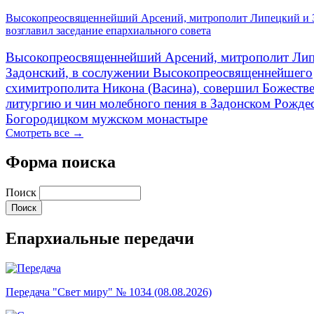
Высокопреосвященнейший Арсений, митрополит Липецкий и 
возглавил заседание епархиального совета
Высокопреосвященнейший Арсений, митрополит Лип
Задонский, в сослужении Высокопреосвященнейшего
схимитрополита Никона (Васина), совершил Божеств
литургию и чин молебного пения в Задонском Рожде
Богородицком мужском монастыре
Смотреть все →
Форма поиска
Поиск
Епархиальные передачи
Передача "Свет миру" № 1034 (08.08.2026)