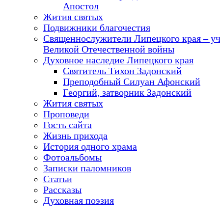
Апостол
Жития святых
Подвижники благочестия
Священнослужители Липецкого края – у
Великой Отечественной войны
Духовное наследие Липецкого края
Святитель Тихон Задонский
Преподобный Силуан Афонский
Георгий, затворник Задонский
Жития святых
Проповеди
Гость сайта
Жизнь прихода
История одного храма
Фотоальбомы
Записки паломников
Статьи
Рассказы
Духовная поэзия