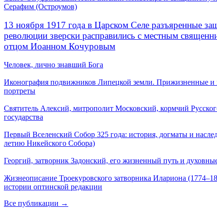
Серафим (Остроумов)
13 ноября 1917 года в Царском Селе разъяренные за
революции зверски расправились с местным священ
отцом Иоанном Кочуровым
Человек, лично знавший Бога
Иконография подвижников Липецкой земли. Прижизненные и
портреты
Святитель Алексий, митрополит Московский, кормчий Русског
государства
Первый Вселенский Собор 325 года: история, догматы и наслед
летию Никейского Собора)
Георгий, затворник Задонский, его жизненный путь и духовные
Жизнеописание Троекуровского затворника Илариона (1774–18
истории оптинской редакции
Все публикации →