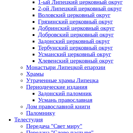
1-ый Липецкий церковный округ
2-ой Липецкий церковный округ
Воловский церковный округ
Грязинский церковный округ
Добринский церковный округ
Добровский церковный округ
Задонский церковный округ
Тербунский церковный округ
Усманский церковный округ
Хлевенский церковный округ
Монастыри Липецкой епархии
Храмы
Утраченные храмы Липецка
Периодические издания
Задонский паломник
Усмань православная
Дом православной книги
Паломнику
Телестудия
Передача "Свет миру"
Передача "Слово пастыря"