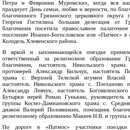
Петра и Февронии Муромских, когда вся на
празднует День семьи, любви и верности, по бла
благочинного Грязинского церковного округа п
Георгия Гостилина большая делегация от Гр
благочиния посетила православное палаточное
поселение Иоанно-Богословское или «Патмос» в 
Колодезь Хлевенского района.
В яркой и запоминающейся поездке принял
ответственный за религиозное образование Гр
благочиния, настоятель Никольского храма
протоиерей Александр Бильчук, настоятель По
храма с. Верхней Телелюй игумен Власий 
настоятель Никольского храма с. Плеханово п
Александр Левчук, настоятель Богоявленского
Бутырки иерей Роман Гунькин, руководитель в
группы Космо-Дамиановского храма с. Средня
диакон Валерий Половинкин, помощник благоч
религиозному образованию Макеев Н.В. и группа 
По дороге в «Патмос» участники поездки 