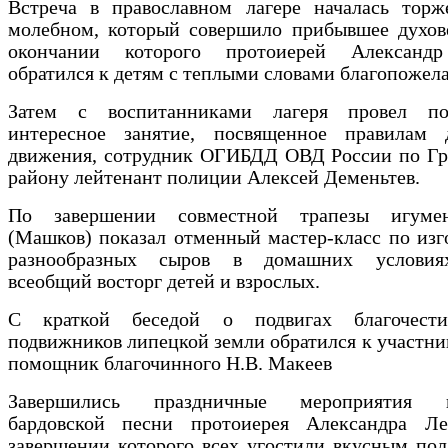
Встреча в православном лагере началась торж
молебном, который совершило прибывшее духове
окончании которого протоиерей Александр
обратился к детям с теплыми словами благопожел
Затем с воспитанниками лагеря провел по
интересное занятие, посвященное правилам 
движения, сотрудник ОГИБДД ОВД России по Гр
району лейтенант полиции Алексей Деменьтев.
По завершении совместной трапезы игуме
(Машков) показал отменный мастер-класс по из
разнообразных сыров в домашних условиях
всеобщий восторг детей и взрослых.
С краткой беседой о подвигах благочести
подвижников липецкой земли обратился к участни
помощник благочинного Н.В. Макеев
Завершились праздничные мероприятия к
бардовской песни протоиерея Александра Ле
завершении которого всех угостили вкусным по