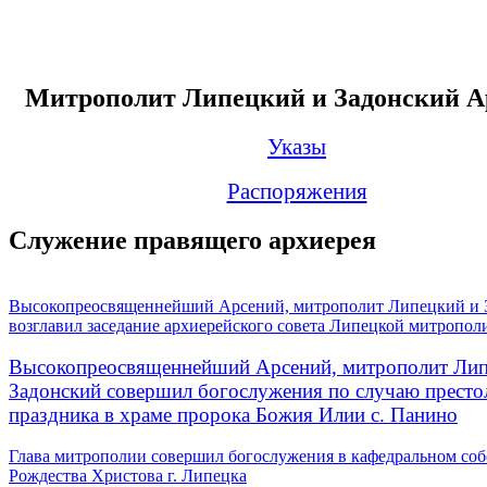
Митрополит Липецкий и Задонский А
Указы
Распоряжения
Служение правящего архиерея
Высокопреосвященнейший Арсений, митрополит Липецкий и 
возглавил заседание архиерейского совета Липецкой митропол
Высокопреосвященнейший Арсений, митрополит Лип
Задонский совершил богослужения по случаю престо
праздника в храме пророка Божия Илии с. Панино
Глава митрополии совершил богослужения в кафедральном соб
Рождества Христова г. Липецка