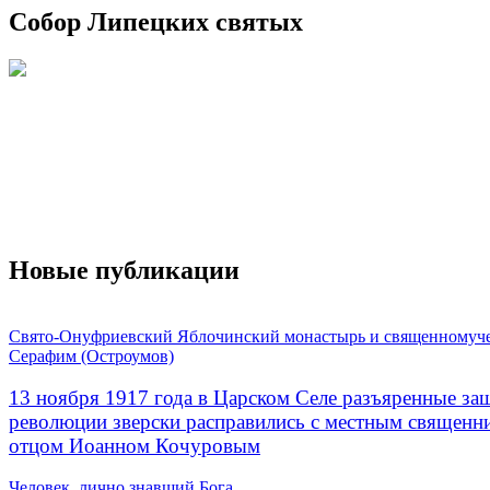
Собор Липецких святых
Новые публикации
Свято-Онуфриевский Яблочинский монастырь и священномуч
Серафим (Остроумов)
13 ноября 1917 года в Царском Селе разъяренные за
революции зверски расправились с местным священ
отцом Иоанном Кочуровым
Человек, лично знавший Бога