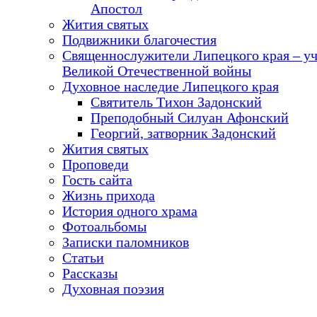
Апостол
Жития святых
Подвижники благочестия
Священнослужители Липецкого края – у
Великой Отечественной войны
Духовное наследие Липецкого края
Святитель Тихон Задонский
Преподобный Силуан Афонский
Георгий, затворник Задонский
Жития святых
Проповеди
Гость сайта
Жизнь прихода
История одного храма
Фотоальбомы
Записки паломников
Статьи
Рассказы
Духовная поэзия