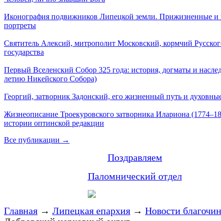
Иконография подвижников Липецкой земли. Прижизненные и
портреты
Святитель Алексий, митрополит Московский, кормчий Русског
государства
Первый Вселенский Собор 325 года: история, догматы и наслед
летию Никейского Собора)
Георгий, затворник Задонский, его жизненный путь и духовные
Жизнеописание Троекуровского затворника Илариона (1774–18
истории оптинской редакции
Все публикации →
Поздравляем
Паломнический отдел
Главная
→
Липецкая епархия
→
Новости благочи