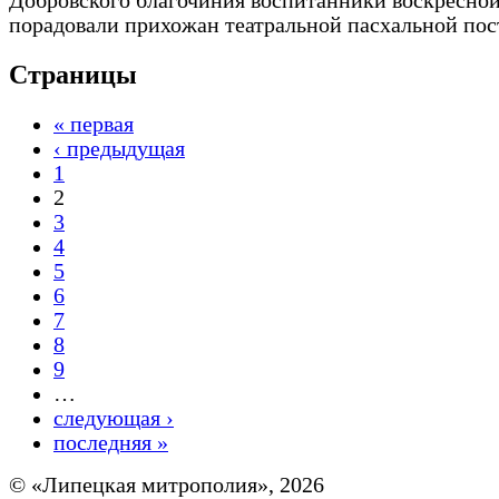
Добровского благочиния воспитанники воскресно
порадовали прихожан театральной пасхальной пос
Страницы
« первая
‹ предыдущая
1
2
3
4
5
6
7
8
9
…
следующая ›
последняя »
© «Липецкая митрополия», 2026