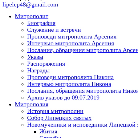
lipelep48@gmail.com
Митрополит
Биография
Служение и встречи
Проповеди митрополита Арсения
Интервью митрополита Арсения
Послания, обращения митрополита Арсе
Указы
Распоряжения
Награды
Проповеди митрополита Никона
Интервью митрополита Никона
Послания, обращения митрополита Нико
Архив указов до 09.07.2019
Митрополия
История митрополии
Собор Липецких святых
Новомученики и исповедники Липецкой 
Жития