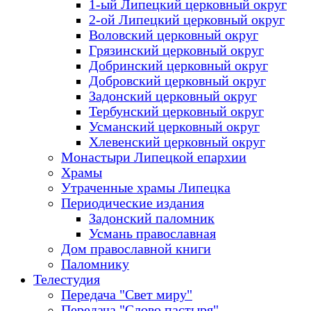
1-ый Липецкий церковный округ
2-ой Липецкий церковный округ
Воловский церковный округ
Грязинский церковный округ
Добринский церковный округ
Добровский церковный округ
Задонский церковный округ
Тербунский церковный округ
Усманский церковный округ
Хлевенский церковный округ
Монастыри Липецкой епархии
Храмы
Утраченные храмы Липецка
Периодические издания
Задонский паломник
Усмань православная
Дом православной книги
Паломнику
Телестудия
Передача "Свет миру"
Передача "Слово пастыря"