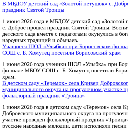
В МБДОУ детский сад «Золотой петушок» с. Добр
праздник Святой Троицы
1 июня 2026 года в МБДОУ детский сад «Золотой 
с. Доброе прошёл праздник Святой Троицы. Восп
детского сада вместе с педагогами окунулись в бо
народных традиций и обычаев.
Учащиеся ШОЛ «Улыбка» при Борисовском фили
СОШ с. Б. Хомутец посетили Борисовский храм
1 июня 2026 года ученики ШОЛ «Улыбка» при Бор
филиале МБОУ СОШ с. Б. Хомутец посетили Бори
храм.
В детском саду «Теремок» села Кривец Добровско
муниципального округа на прогулочном участке п
фольклорный праздник «Троица»
1 июня 2026 года в детском саду «Теремок» села К
Добровского муниципального округа на прогулоч
участке проведен фольклорный праздник «Троица»
русские народные мелодии, дети исполняли песни о