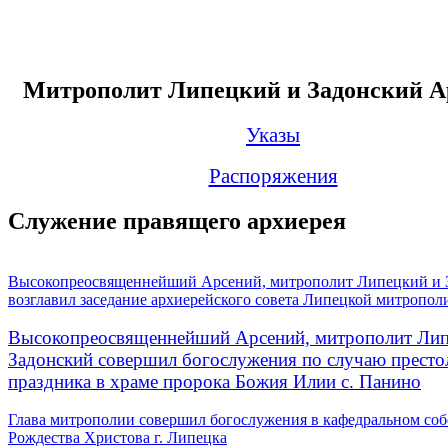
Митрополит Липецкий и Задонский А
Указы
Распоряжения
Служение правящего архиерея
Высокопреосвященнейший Арсений, митрополит Липецкий и 
возглавил заседание архиерейского совета Липецкой митропол
Высокопреосвященнейший Арсений, митрополит Лип
Задонский совершил богослужения по случаю престо
праздника в храме пророка Божия Илии с. Панино
Глава митрополии совершил богослужения в кафедральном соб
Рождества Христова г. Липецка