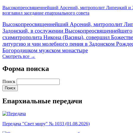
Высокопреосвященнейший Арсений, митрополит Липецкий и 
возглавил заседание епархиального совета
Высокопреосвященнейший Арсений, митрополит Лип
Задонский, в сослужении Высокопреосвященнейшего
схимитрополита Никона (Васина), совершил Божеств
литургию и чин молебного пения в Задонском Рожде
Богородицком мужском монастыре
Смотреть все →
Форма поиска
Поиск
Епархиальные передачи
Передача "Свет миру" № 1033 (01.08.2026)