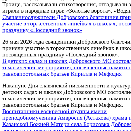
Троице, рассказывали стихотворения, отгадывали з
играли в народные игры: «Золотые ворота», «Водя
Священнослужители Добровского благочиния при
участие в торжественных линейках в школах, пос
празднику «Последний звонок»
26 мая 2026 года священники Добровского благоч
приняли участие в торжественных линейках в шко
посвященных празднику «Последний звонок».
В детских садах и школах Добровского МО состоя
тематические мероприятия, посвященные памяти 
равноапостольных братьев Кирилла и Мефодия
Накануне Дня славянской письменности и культур
детских садах и школах Добровского МО состояли
тематические мероприятия, посвященные памяти 
равноапостольных братьев Кирилла и Мефодия.
Воспитанники воскресной группы имени
преподобномученика Амвросия (Астахова) храма 
Казанской Божией Матери села Борисовка Добров
совместно с родителями и педагогами приняли уча