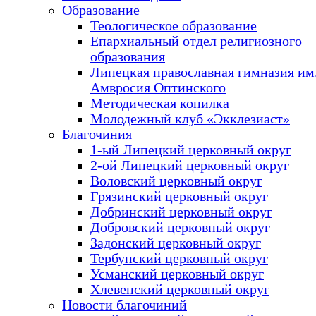
Образование
Теологическое образование
Епархиальный отдел религиозного
образования
Липецкая православная гимназия им.
Амвросия Оптинского
Методическая копилка
Молодежный клуб «Экклезиаст»
Благочиния
1-ый Липецкий церковный округ
2-ой Липецкий церковный округ
Воловский церковный округ
Грязинский церковный округ
Добринский церковный округ
Добровский церковный округ
Задонский церковный округ
Тербунский церковный округ
Усманский церковный округ
Хлевенский церковный округ
Новости благочиний