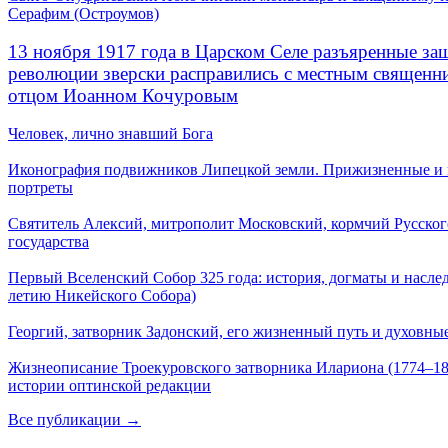
Серафим (Остроумов)
13 ноября 1917 года в Царском Селе разъяренные за
революции зверски расправились с местным священ
отцом Иоанном Кочуровым
Человек, лично знавший Бога
Иконография подвижников Липецкой земли. Прижизненные и
портреты
Святитель Алексий, митрополит Московский, кормчий Русског
государства
Первый Вселенский Собор 325 года: история, догматы и наслед
летию Никейского Собора)
Георгий, затворник Задонский, его жизненный путь и духовные
Жизнеописание Троекуровского затворника Илариона (1774–18
истории оптинской редакции
Все публикации →