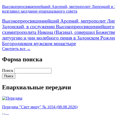
Высокопреосвященнейший Арсений, митрополит Липецкий и 
возглавил заседание епархиального совета
Высокопреосвященнейший Арсений, митрополит Лип
Задонский, в сослужении Высокопреосвященнейшего
схимитрополита Никона (Васина), совершил Божеств
литургию и чин молебного пения в Задонском Рожде
Богородицком мужском монастыре
Смотреть все →
Форма поиска
Поиск
Епархиальные передачи
Передача "Свет миру" № 1034 (08.08.2026)