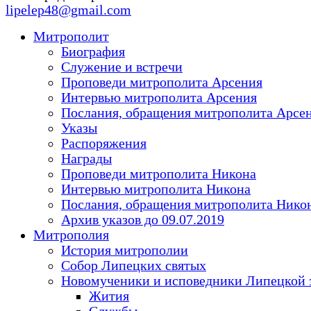
lipelep48@gmail.com
Митрополит
Биография
Служение и встречи
Проповеди митрополита Арсения
Интервью митрополита Арсения
Послания, обращения митрополита Арсе
Указы
Распоряжения
Награды
Проповеди митрополита Никона
Интервью митрополита Никона
Послания, обращения митрополита Нико
Архив указов до 09.07.2019
Митрополия
История митрополии
Собор Липецких святых
Новомученики и исповедники Липецкой 
Жития