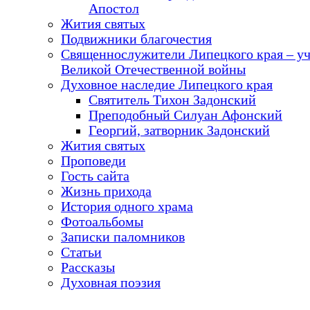
Апостол
Жития святых
Подвижники благочестия
Священнослужители Липецкого края – у
Великой Отечественной войны
Духовное наследие Липецкого края
Святитель Тихон Задонский
Преподобный Силуан Афонский
Георгий, затворник Задонский
Жития святых
Проповеди
Гость сайта
Жизнь прихода
История одного храма
Фотоальбомы
Записки паломников
Статьи
Рассказы
Духовная поэзия