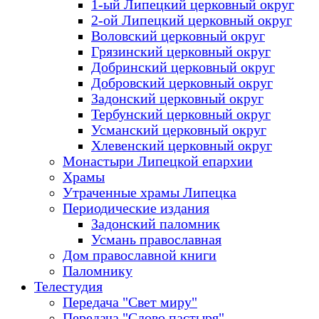
1-ый Липецкий церковный округ
2-ой Липецкий церковный округ
Воловский церковный округ
Грязинский церковный округ
Добринский церковный округ
Добровский церковный округ
Задонский церковный округ
Тербунский церковный округ
Усманский церковный округ
Хлевенский церковный округ
Монастыри Липецкой епархии
Храмы
Утраченные храмы Липецка
Периодические издания
Задонский паломник
Усмань православная
Дом православной книги
Паломнику
Телестудия
Передача "Свет миру"
Передача "Слово пастыря"