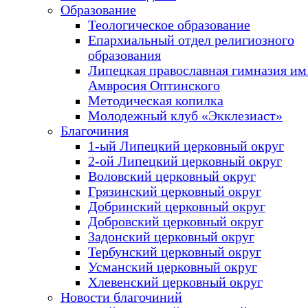
Образование
Теологическое образование
Епархиальный отдел религиозного
образования
Липецкая православная гимназия им.
Амвросия Оптинского
Методическая копилка
Молодежный клуб «Экклезиаст»
Благочиния
1-ый Липецкий церковный округ
2-ой Липецкий церковный округ
Воловский церковный округ
Грязинский церковный округ
Добринский церковный округ
Добровский церковный округ
Задонский церковный округ
Тербунский церковный округ
Усманский церковный округ
Хлевенский церковный округ
Новости благочиний