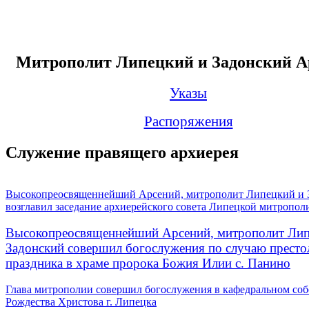
Митрополит Липецкий и Задонский А
Указы
Распоряжения
Служение правящего архиерея
Высокопреосвященнейший Арсений, митрополит Липецкий и 
возглавил заседание архиерейского совета Липецкой митропол
Высокопреосвященнейший Арсений, митрополит Лип
Задонский совершил богослужения по случаю престо
праздника в храме пророка Божия Илии с. Панино
Глава митрополии совершил богослужения в кафедральном соб
Рождества Христова г. Липецка