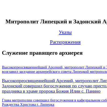
Митрополит Липецкий и Задонский А
Указы
Распоряжения
Служение правящего архиерея
Высокопреосвященнейший Арсений, митрополит Липецкий и 
возглавил заседание архиерейского совета Липецкой митропол
Высокопреосвященнейший Арсений, митрополит Лип
Задонский совершил богослужения по случаю престо
праздника в храме пророка Божия Илии с. Панино
Глава митрополии совершил богослужения в кафедральном соб
Рождества Христова г. Липецка