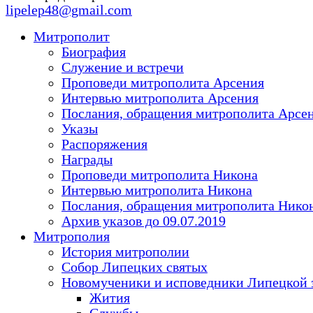
lipelep48@gmail.com
Митрополит
Биография
Служение и встречи
Проповеди митрополита Арсения
Интервью митрополита Арсения
Послания, обращения митрополита Арсе
Указы
Распоряжения
Награды
Проповеди митрополита Никона
Интервью митрополита Никона
Послания, обращения митрополита Нико
Архив указов до 09.07.2019
Митрополия
История митрополии
Собор Липецких святых
Новомученики и исповедники Липецкой 
Жития