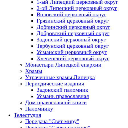
1-ый Липецкий церковный округ
2-ой Липецкий церковный округ
Воловский церковный округ
Грязинский церковный округ
Добринский церковный округ
Добровский церковный округ
Задонский церковный округ
Тербунский церковный округ
Усманский церковный округ
Хлевенский церковный округ
Монастыри Липецкой епархии
Храмы
Утраченные храмы Липецка
Периодические издания
Задонский паломник
Усмань православная
Дом православной книги
Паломнику
Телестудия
Передача "Свет миру"
Передача "Слово пастыря"