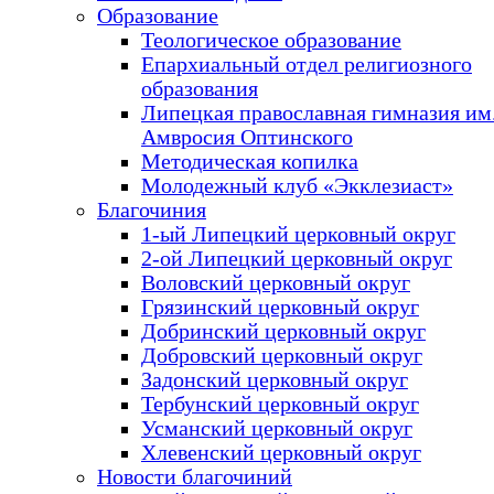
Образование
Теологическое образование
Епархиальный отдел религиозного
образования
Липецкая православная гимназия им.
Амвросия Оптинского
Методическая копилка
Молодежный клуб «Экклезиаст»
Благочиния
1-ый Липецкий церковный округ
2-ой Липецкий церковный округ
Воловский церковный округ
Грязинский церковный округ
Добринский церковный округ
Добровский церковный округ
Задонский церковный округ
Тербунский церковный округ
Усманский церковный округ
Хлевенский церковный округ
Новости благочиний