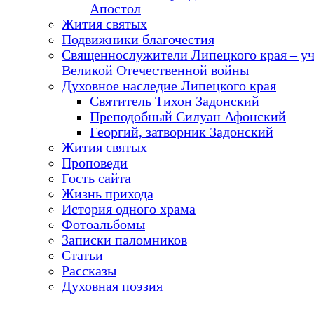
Апостол
Жития святых
Подвижники благочестия
Священнослужители Липецкого края – у
Великой Отечественной войны
Духовное наследие Липецкого края
Святитель Тихон Задонский
Преподобный Силуан Афонский
Георгий, затворник Задонский
Жития святых
Проповеди
Гость сайта
Жизнь прихода
История одного храма
Фотоальбомы
Записки паломников
Статьи
Рассказы
Духовная поэзия