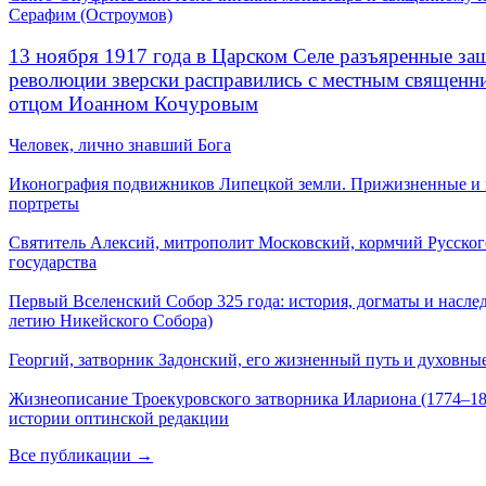
Серафим (Остроумов)
13 ноября 1917 года в Царском Селе разъяренные за
революции зверски расправились с местным священ
отцом Иоанном Кочуровым
Человек, лично знавший Бога
Иконография подвижников Липецкой земли. Прижизненные и
портреты
Святитель Алексий, митрополит Московский, кормчий Русског
государства
Первый Вселенский Собор 325 года: история, догматы и наслед
летию Никейского Собора)
Георгий, затворник Задонский, его жизненный путь и духовные
Жизнеописание Троекуровского затворника Илариона (1774–18
истории оптинской редакции
Все публикации →