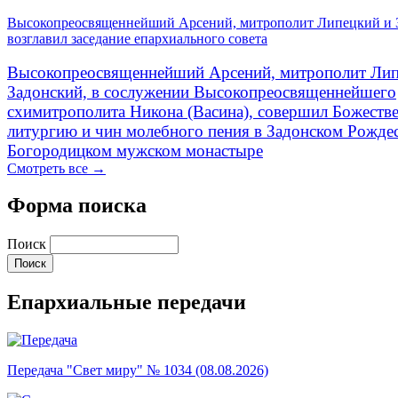
Высокопреосвященнейший Арсений, митрополит Липецкий и 
возглавил заседание епархиального совета
Высокопреосвященнейший Арсений, митрополит Лип
Задонский, в сослужении Высокопреосвященнейшего
схимитрополита Никона (Васина), совершил Божеств
литургию и чин молебного пения в Задонском Рожде
Богородицком мужском монастыре
Смотреть все →
Форма поиска
Поиск
Епархиальные передачи
Передача "Свет миру" № 1034 (08.08.2026)