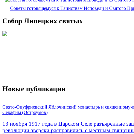
Советы готовящемуся к Таинствам Исповеди и Святого П
Собор Липецких святых
Новые публикации
Свято-Онуфриевский Яблочинский монастырь и священномуч
Серафим (Остроумов)
13 ноября 1917 года в Царском Селе разъяренные за
революции зверски расправились с местным священ