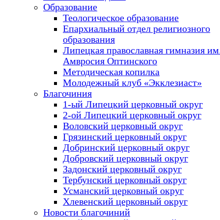
Образование
Теологическое образование
Епархиальный отдел религиозного
образования
Липецкая православная гимназия им.
Амвросия Оптинского
Методическая копилка
Молодежный клуб «Экклезиаст»
Благочиния
1-ый Липецкий церковный округ
2-ой Липецкий церковный округ
Воловский церковный округ
Грязинский церковный округ
Добринский церковный округ
Добровский церковный округ
Задонский церковный округ
Тербунский церковный округ
Усманский церковный округ
Хлевенский церковный округ
Новости благочиний