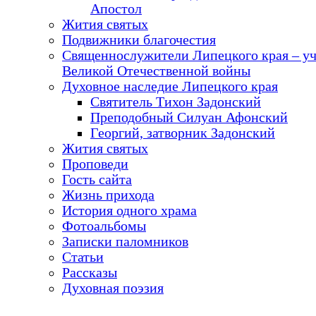
Апостол
Жития святых
Подвижники благочестия
Священнослужители Липецкого края – у
Великой Отечественной войны
Духовное наследие Липецкого края
Святитель Тихон Задонский
Преподобный Силуан Афонский
Георгий, затворник Задонский
Жития святых
Проповеди
Гость сайта
Жизнь прихода
История одного храма
Фотоальбомы
Записки паломников
Статьи
Рассказы
Духовная поэзия