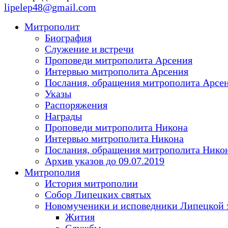
lipelep48@gmail.com
Митрополит
Биография
Служение и встречи
Проповеди митрополита Арсения
Интервью митрополита Арсения
Послания, обращения митрополита Арсе
Указы
Распоряжения
Награды
Проповеди митрополита Никона
Интервью митрополита Никона
Послания, обращения митрополита Нико
Архив указов до 09.07.2019
Митрополия
История митрополии
Собор Липецких святых
Новомученики и исповедники Липецкой 
Жития