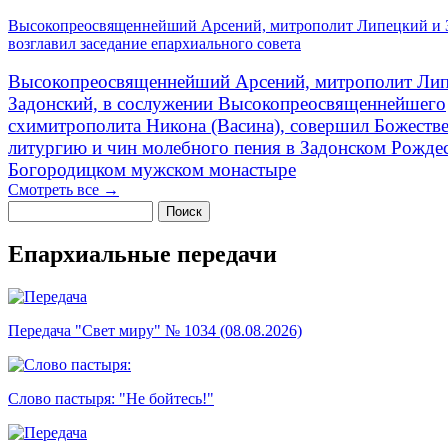
Высокопреосвященнейший Арсений, митрополит Липецкий и 
возглавил заседание епархиального совета
Высокопреосвященнейший Арсений, митрополит Лип
Задонский, в сослужении Высокопреосвященнейшего
схимитрополита Никона (Васина), совершил Божеств
литургию и чин молебного пения в Задонском Рожде
Богородицком мужском монастыре
Смотреть все →
Поиск
Форма поиска
Епархиальные передачи
Передача "Свет миру" № 1034 (08.08.2026)
Слово пастыря: "Не бойтесь!"