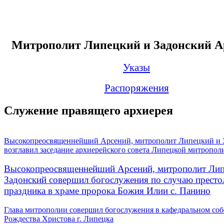
Митрополит Липецкий и Задонский А
Указы
Распоряжения
Служение правящего архиерея
Высокопреосвященнейший Арсений, митрополит Липецкий и 
возглавил заседание архиерейского совета Липецкой митропол
Высокопреосвященнейший Арсений, митрополит Лип
Задонский совершил богослужения по случаю престо
праздника в храме пророка Божия Илии с. Панино
Глава митрополии совершил богослужения в кафедральном соб
Рождества Христова г. Липецка