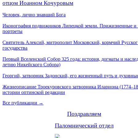
отцом Иоанном Кочуровым
Человек, лично знавший Бога
Иконография подвижников Липецкой земли. Прижизненные и
портреты
Святитель Алексий, митрополит Московский, кормчий Русског
государства
Первый Вселенский Собор 325 года: история, догматы и наслед
летию Никейского Собора)
Георгий, затворник Задонский, его жизненный путь и духовные
Жизнеописание Троекуровского затворника Илариона (1774–18
истории оптинской редакции
Все публикации →
Поздравляем
Паломнический отдел