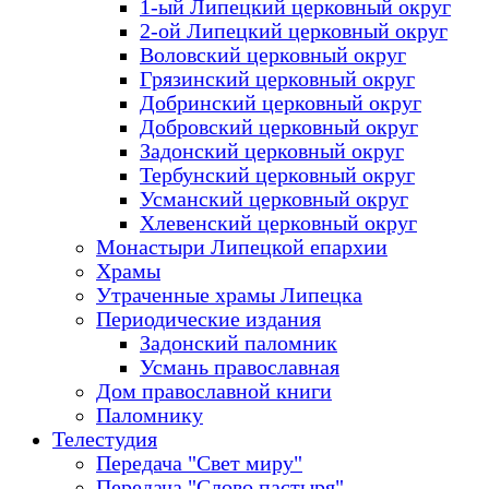
1-ый Липецкий церковный округ
2-ой Липецкий церковный округ
Воловский церковный округ
Грязинский церковный округ
Добринский церковный округ
Добровский церковный округ
Задонский церковный округ
Тербунский церковный округ
Усманский церковный округ
Хлевенский церковный округ
Монастыри Липецкой епархии
Храмы
Утраченные храмы Липецка
Периодические издания
Задонский паломник
Усмань православная
Дом православной книги
Паломнику
Телестудия
Передача "Свет миру"
Передача "Слово пастыря"