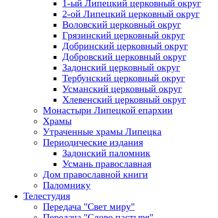
1-ый Липецкий церковный округ
2-ой Липецкий церковный округ
Воловский церковный округ
Грязинский церковный округ
Добринский церковный округ
Добровский церковный округ
Задонский церковный округ
Тербунский церковный округ
Усманский церковный округ
Хлевенский церковный округ
Монастыри Липецкой епархии
Храмы
Утраченные храмы Липецка
Периодические издания
Задонский паломник
Усмань православная
Дом православной книги
Паломнику
Телестудия
Передача "Свет миру"
Передача "Слово пастыря"