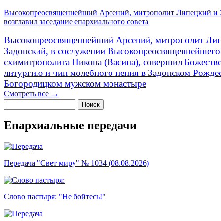
Высокопреосвященнейший Арсений, митрополит Липецкий и 
возглавил заседание епархиального совета
Высокопреосвященнейший Арсений, митрополит Лип
Задонский, в сослужении Высокопреосвященнейшего
схимитрополита Никона (Васина), совершил Божеств
литургию и чин молебного пения в Задонском Рожде
Богородицком мужском монастыре
Смотреть все →
Поиск
Форма поиска
Епархиальные передачи
Передача "Свет миру" № 1034 (08.08.2026)
Слово пастыря: "Не бойтесь!"