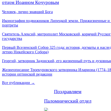
отцом Иоанном Кочуровым
Человек, лично знавший Бога
Иконография подвижников Липецкой земли. Прижизненные и
портреты
Святитель Алексий, митрополит Московский, кормчий Русског
государства
Первый Вселенский Собор 325 года: история, догматы и наслед
летию Никейского Собора)
Георгий, затворник Задонский, его жизненный путь и духовные
Жизнеописание Троекуровского затворника Илариона (1774–18
истории оптинской редакции
Все публикации →
Поздравляем
Паломнический отдел