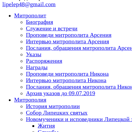
lipelep48@gmail.com
Митрополит
Биография
Служение и встречи
Проповеди митрополита Арсения
Интервью митрополита Арсения
Послания, обращения митрополита Арсе
Указы
Распоряжения
Награды
Проповеди митрополита Никона
Интервью митрополита Никона
Послания, обращения митрополита Нико
Архив указов до 09.07.2019
Митрополия
История митрополии
Собор Липецких святых
Новомученики и исповедники Липецкой 
Жития