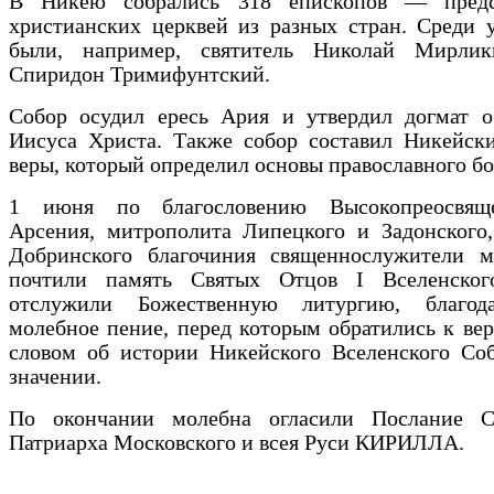
В Никею собрались 318 епископов — предс
христианских церквей из разных стран. Среди 
были, например, святитель Николай Мирли
Спиридон Тримифунтский.
Собор осудил ересь Ария и утвердил догмат о
Иисуса Христа. Также собор составил Никейск
веры, который определил основы православного бо
1 июня по благословению Высокопреосвяще
Арсения, митрополита Липецкого и Задонского,
Добринского благочиния священнослужители м
почтили память Святых Отцов I Вселенског
отслужили Божественную литургию, благода
молебное пение, перед которым обратились к в
словом об истории Никейского Вселенского Соб
значении.
По окончании молебна огласили Послание С
Патриарха Московского и всея Руси КИРИЛЛА.