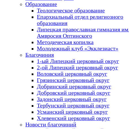
Образование
Теологическое образование
Епархиальный отдел религиозного
образования
Липецкая православная гимназия им.
Амвросия Оптинского
Методическая копилка
Молодежный клуб «Экклезиаст»
Благочиния
1-ый Липецкий церковный округ
2-ой Липецкий церковный округ
Воловский церковный округ
Грязинский церковный округ
Добринский церковный округ
Добровский церковный округ
Задонский церковный округ
Тербунский церковный округ
Усманский церковный округ
Хлевенский церковный округ
Новости благочиний