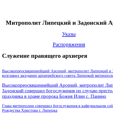
Митрополит Липецкий и Задонский А
Указы
Распоряжения
Служение правящего архиерея
Высокопреосвященнейший Арсений, митрополит Липецкий и 
возглавил заседание архиерейского совета Липецкой митропол
Высокопреосвященнейший Арсений, митрополит Лип
Задонский совершил богослужения по случаю престо
праздника в храме пророка Божия Илии с. Панино
Глава митрополии совершил богослужения в кафедральном соб
Рождества Христова г. Липецка