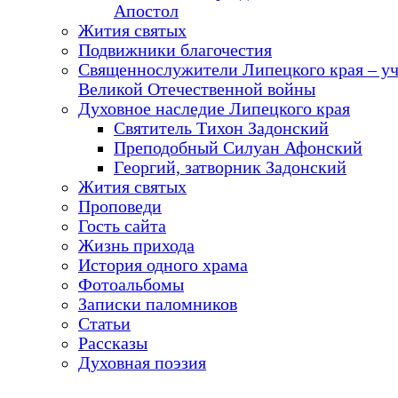
Апостол
Жития святых
Подвижники благочестия
Священнослужители Липецкого края – у
Великой Отечественной войны
Духовное наследие Липецкого края
Святитель Тихон Задонский
Преподобный Силуан Афонский
Георгий, затворник Задонский
Жития святых
Проповеди
Гость сайта
Жизнь прихода
История одного храма
Фотоальбомы
Записки паломников
Статьи
Рассказы
Духовная поэзия