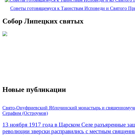
Советы готовящемуся к Таинствам Исповеди и Святого П
Собор Липецких святых
Новые публикации
Свято-Онуфриевский Яблочинский монастырь и священномуч
Серафим (Остроумов)
13 ноября 1917 года в Царском Селе разъяренные за
революции зверски расправились с местным священ