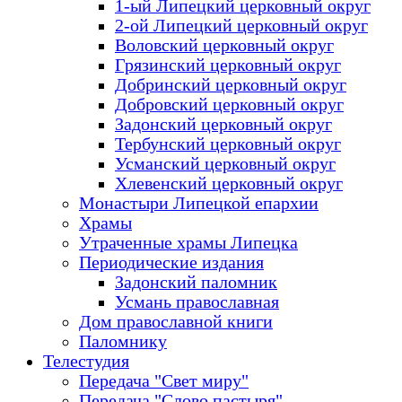
1-ый Липецкий церковный округ
2-ой Липецкий церковный округ
Воловский церковный округ
Грязинский церковный округ
Добринский церковный округ
Добровский церковный округ
Задонский церковный округ
Тербунский церковный округ
Усманский церковный округ
Хлевенский церковный округ
Монастыри Липецкой епархии
Храмы
Утраченные храмы Липецка
Периодические издания
Задонский паломник
Усмань православная
Дом православной книги
Паломнику
Телестудия
Передача "Свет миру"
Передача "Слово пастыря"