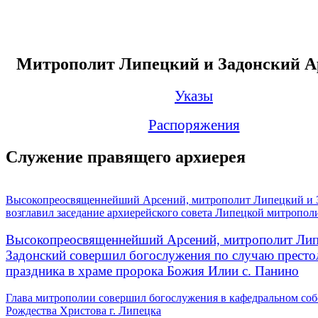
Митрополит Липецкий и Задонский А
Указы
Распоряжения
Служение правящего архиерея
Высокопреосвященнейший Арсений, митрополит Липецкий и 
возглавил заседание архиерейского совета Липецкой митропол
Высокопреосвященнейший Арсений, митрополит Лип
Задонский совершил богослужения по случаю престо
праздника в храме пророка Божия Илии с. Панино
Глава митрополии совершил богослужения в кафедральном соб
Рождества Христова г. Липецка