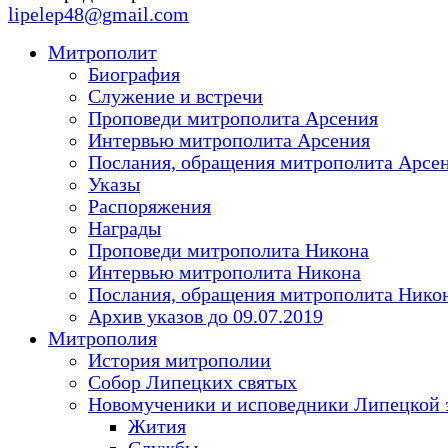
lipelep48@gmail.com
Митрополит
Биография
Служение и встречи
Проповеди митрополита Арсения
Интервью митрополита Арсения
Послания, обращения митрополита Арсе
Указы
Распоряжения
Награды
Проповеди митрополита Никона
Интервью митрополита Никона
Послания, обращения митрополита Нико
Архив указов до 09.07.2019
Митрополия
История митрополии
Собор Липецких святых
Новомученики и исповедники Липецкой 
Жития