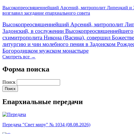
Высокопреосвященнейший Арсений, митрополит Липецкий и 
возглавил заседание епархиального совета
Высокопреосвященнейший Арсений, митрополит Лип
Задонский, в сослужении Высокопреосвященнейшего
схимитрополита Никона (Васина), совершил Божеств
литургию и чин молебного пения в Задонском Рожде
Богородицком мужском монастыре
Смотреть все →
Форма поиска
Поиск
Епархиальные передачи
Передача "Свет миру" № 1034 (08.08.2026)