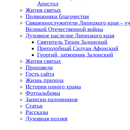
Апостол
Жития святых
Подвижники благочестия
Священнослужители Липецкого края – у
Великой Отечественной войны
Духовное наследие Липецкого края
Святитель Тихон Задонский
Преподобный Силуан Афонский
Георгий, затворник Задонский
Жития святых
Проповеди
Гость сайта
Жизнь прихода
История одного храма
Фотоальбомы
Записки паломников
Статьи
Рассказы
Духовная поэзия