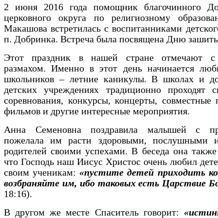
2 июня 2016 года помощник благочинного До
церковного округа по религиозному образов
Макашова встретилась с воспитанниками детско
п. Добринка. Встреча была посвящена Дню зашиты
Этот праздник в нашей стране отмечают с
размахом. Именно в этот день начинается люб
школьников – летние каникулы. В школах и д
детских учреждениях традиционно проходят с
соревнования, конкурсы, концерты, совместные
фильмов и другие интересные мероприятия.
Анна Семеновна поздравила малышей с пра
пожелала им расти здоровыми, послушными и
родителей своими успехами. В беседа она также
что Господь наш Иисус Христос очень любил дете
своим ученикам:
«пустите детей приходить ко
возбраняйте им, ибо таковых есть Царствие 
18:16).
В другом же месте Спаситель говорит:
«истин