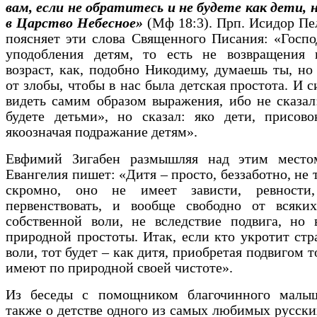
вам, если не обратитесь и не будете как дети, 
в Царство Небесное»
(Мф 18:3). Прп. Исидор Пе
поясняет эти слова Священного Писания: «Госпо
уподобления детям, то есть не возвращения 
возраст, как, подобно Никодиму, думаешь ты, но
от злобы, чтобы в нас была детская простота. И с
видеть самим образом выражения, ибо не сказал
будете детьми», но сказал: яко дети, присово
якоозначая подражание детям».
Евфимий Зигабен размышляя над этим место
Евангелия пишет: «Дитя – просто, беззаботно, не 
скромно, оно не имеет зависти, ревности
первенствовать, и вообще свободно от всяких
собственной воли, не вследствие подвига, но 
природной простоты. Итак, если кто укротит стр
воли, тот будет – как дитя, приобретая подвигом т
имеют по природной своей чистоте».
Из беседы с помощником благочинного малы
также о детстве одного из самых любимых русски