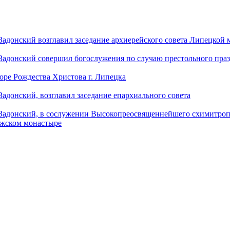
донский возглавил заседание архиерейского совета Липецкой
донский совершил богослужения по случаю престольного праз
оре Рождества Христова г. Липецка
донский, возглавил заседание епархиального совета
адонский, в сослужении Высокопреосвященнейшего схимитропо
ужском монастыре