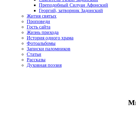
Преподобный Силуан Афонский
Георгий, затворник Задонский
Жития святых
Проповеди
Гость сайта
Жизнь прихода
История одного храма
Фотоальбомы
Записки паломников
Статьи
Рассказы
Духовная поэзия
Ми