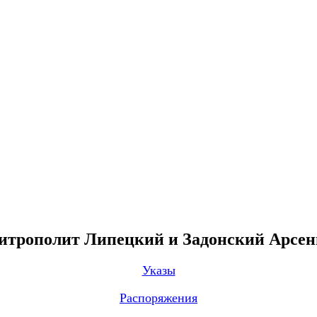
трополит Липецкий и Задонский Арсе
Указы
Распоряжения