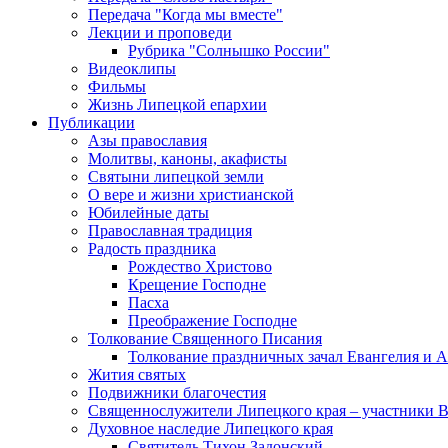
Передача "Когда мы вместе"
Лекции и проповеди
Рубрика "Солнышко России"
Видеоклипы
Фильмы
Жизнь Липецкой епархии
Публикации
Азы православия
Молитвы, каноны, акафисты
Святыни липецкой земли
О вере и жизни христианской
Юбилейные даты
Православная традиция
Радость праздника
Рождество Христово
Крещение Господне
Пасха
Преображение Господне
Толкование Священного Писания
Толкование праздничных зачал Евангелия и 
Жития святых
Подвижники благочестия
Священнослужители Липецкого края – участники 
Духовное наследие Липецкого края
Святитель Тихон Задонский