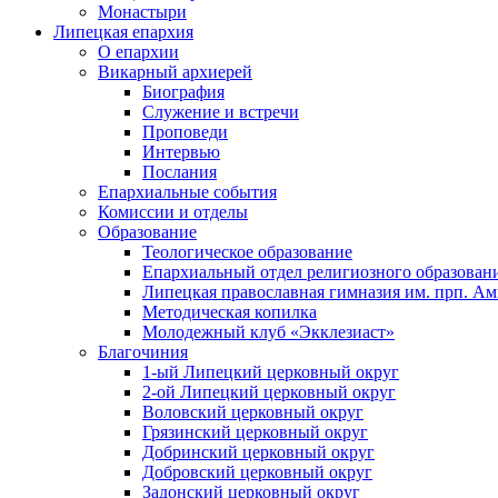
Монастыри
Липецкая епархия
О епархии
Викарный архиерей
Биография
Служение и встречи
Проповеди
Интервью
Послания
Епархиальные события
Комиссии и отделы
Образование
Теологическое образование
Епархиальный отдел религиозного образован
Липецкая православная гимназия им. прп. А
Методическая копилка
Молодежный клуб «Экклезиаст»
Благочиния
1-ый Липецкий церковный округ
2-ой Липецкий церковный округ
Воловский церковный округ
Грязинский церковный округ
Добринский церковный округ
Добровский церковный округ
Задонский церковный округ