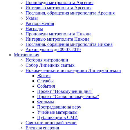
Проповеди митрополита Арсения
Интервью митрополита Арсения
Послания, обращения митрополита Арсения
Указы
Распоряжения
Награды
Проповеди митрополита Никона
Интервью митрополита Никона
Послания, обращения митрополита Никона
Архив указов до 09.07.2019
Митрополия
История митрополии
Собор Липецких святых
Новомученики и исповедники Липецкой земли
Жития
Службы
События
Проект "Новомученик дня"
Проект "Слово новомученика"
Фильмы
Пострадавшие за веру
Учебные материалы
Публикации в СМИ
Святыни липецкой земли
Елецкая епархия