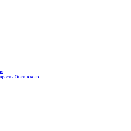
ия
мвросия Оптинского