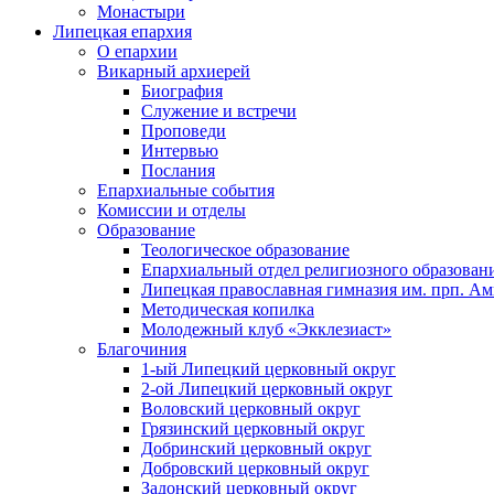
Монастыри
Липецкая епархия
О епархии
Викарный архиерей
Биография
Служение и встречи
Проповеди
Интервью
Послания
Епархиальные события
Комиссии и отделы
Образование
Теологическое образование
Епархиальный отдел религиозного образован
Липецкая православная гимназия им. прп. А
Методическая копилка
Молодежный клуб «Экклезиаст»
Благочиния
1-ый Липецкий церковный округ
2-ой Липецкий церковный округ
Воловский церковный округ
Грязинский церковный округ
Добринский церковный округ
Добровский церковный округ
Задонский церковный округ