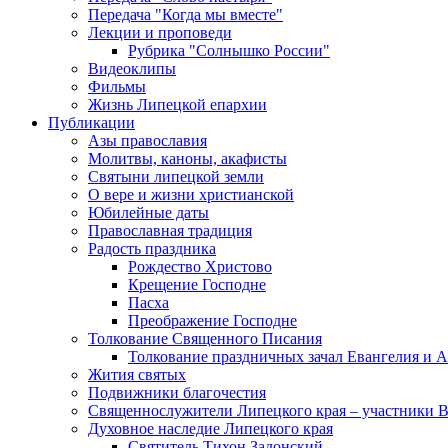
Передача "Когда мы вместе"
Лекции и проповеди
Рубрика "Солнышко России"
Видеоклипы
Фильмы
Жизнь Липецкой епархии
Публикации
Азы православия
Молитвы, каноны, акафисты
Святыни липецкой земли
О вере и жизни христианской
Юбилейные даты
Православная традиция
Радость праздника
Рождество Христово
Крещение Господне
Пасха
Преображение Господне
Толкование Священного Писания
Толкование праздничных зачал Евангелия и 
Жития святых
Подвижники благочестия
Священнослужители Липецкого края – участники 
Духовное наследие Липецкого края
Святитель Тихон Задонский