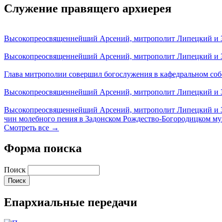
Служение правящего архиерея
Высокопреосвященнейший Арсений, митрополит Липецкий и За
Высокопреосвященнейший Арсений, митрополит Липецкий и За
Глава митрополии совершил богослужения в кафедральном соб
Высокопреосвященнейший Арсений, митрополит Липецкий и За
Высокопреосвященнейший Арсений, митрополит Липецкий и З
чин молебного пения в Задонском Рождество-Богородицком м
Смотреть все →
Форма поиска
Поиск
Епархиальные передачи