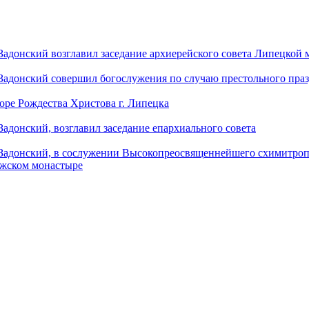
донский возглавил заседание архиерейского совета Липецкой
донский совершил богослужения по случаю престольного праз
оре Рождества Христова г. Липецка
донский, возглавил заседание епархиального совета
адонский, в сослужении Высокопреосвященнейшего схимитропо
ужском монастыре