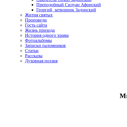
Преподобный Силуан Афонский
Георгий, затворник Задонский
Жития святых
Проповеди
Гость сайта
Жизнь прихода
История одного храма
Фотоальбомы
Записки паломников
Статьи
Рассказы
Духовная поэзия
Ми