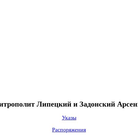
трополит Липецкий и Задонский Арсе
Указы
Распоряжения