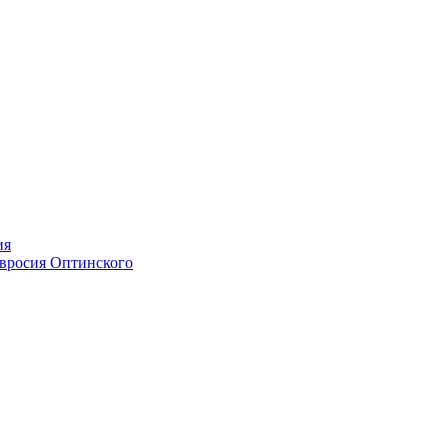
ия
мвросия Оптинского