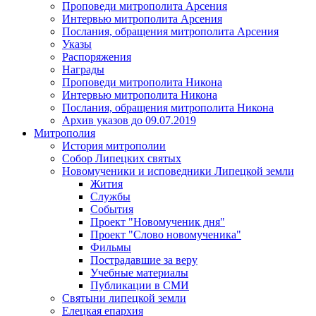
Проповеди митрополита Арсения
Интервью митрополита Арсения
Послания, обращения митрополита Арсения
Указы
Распоряжения
Награды
Проповеди митрополита Никона
Интервью митрополита Никона
Послания, обращения митрополита Никона
Архив указов до 09.07.2019
Митрополия
История митрополии
Собор Липецких святых
Новомученики и исповедники Липецкой земли
Жития
Службы
События
Проект "Новомученик дня"
Проект "Слово новомученика"
Фильмы
Пострадавшие за веру
Учебные материалы
Публикации в СМИ
Святыни липецкой земли
Елецкая епархия