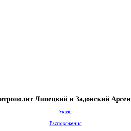
трополит Липецкий и Задонский Арсе
Указы
Распоряжения