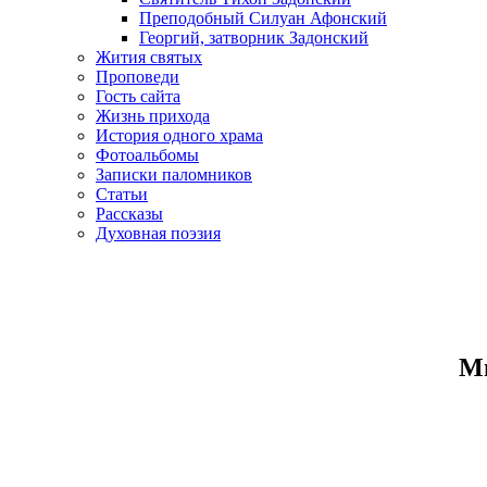
Преподобный Силуан Афонский
Георгий, затворник Задонский
Жития святых
Проповеди
Гость сайта
Жизнь прихода
История одного храма
Фотоальбомы
Записки паломников
Статьи
Рассказы
Духовная поэзия
Ми