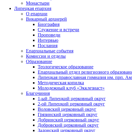
Монастыри
Липецкая епархия
О епархии
Викарный архиерей
Биография
Служение и встречи
Проповеди
Интервью
Послания
Епархиальные события
Комиссии и отделы
Образование
Теологическое образование
Епархиальный отдел религиозного образован
Липецкая православная гимназия им. прп. А
Методическая копилка
Молодежный клуб «Экклезиаст»
Благочиния
1-ый Липецкий церковный округ
2-ой Липецкий церковный округ
Воловский церковный округ
Грязинский церковный округ
Добринский церковный округ
Добровский церковный округ
Задонский церковный округ