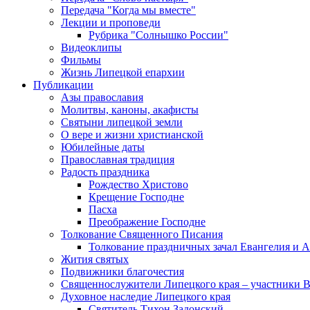
Передача "Когда мы вместе"
Лекции и проповеди
Рубрика "Солнышко России"
Видеоклипы
Фильмы
Жизнь Липецкой епархии
Публикации
Азы православия
Молитвы, каноны, акафисты
Святыни липецкой земли
О вере и жизни христианской
Юбилейные даты
Православная традиция
Радость праздника
Рождество Христово
Крещение Господне
Пасха
Преображение Господне
Толкование Священного Писания
Толкование праздничных зачал Евангелия и 
Жития святых
Подвижники благочестия
Священнослужители Липецкого края – участники 
Духовное наследие Липецкого края
Святитель Тихон Задонский