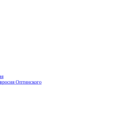
ия
мвросия Оптинского