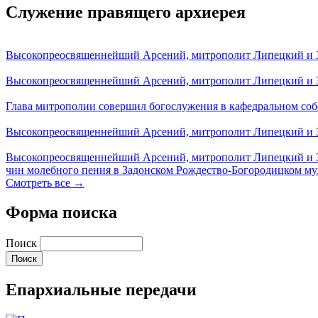
Служение правящего архиерея
Высокопреосвященнейший Арсений, митрополит Липецкий и За
Высокопреосвященнейший Арсений, митрополит Липецкий и За
Глава митрополии совершил богослужения в кафедральном соб
Высокопреосвященнейший Арсений, митрополит Липецкий и За
Высокопреосвященнейший Арсений, митрополит Липецкий и З
чин молебного пения в Задонском Рождество-Богородицком м
Смотреть все →
Форма поиска
Поиск
Епархиальные передачи