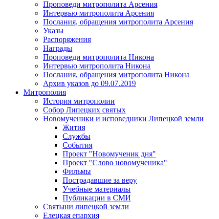
Проповеди митрополита Арсения
Интервью митрополита Арсения
Послания, обращения митрополита Арсения
Указы
Распоряжения
Награды
Проповеди митрополита Никона
Интервью митрополита Никона
Послания, обращения митрополита Никона
Архив указов до 09.07.2019
Митрополия
История митрополии
Собор Липецких святых
Новомученики и исповедники Липецкой земли
Жития
Службы
События
Проект "Новомученик дня"
Проект "Слово новомученика"
Фильмы
Пострадавшие за веру
Учебные материалы
Публикации в СМИ
Святыни липецкой земли
Елецкая епархия