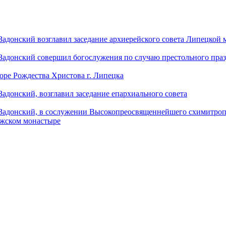
донский возглавил заседание архиерейского совета Липецкой
донский совершил богослужения по случаю престольного праз
оре Рождества Христова г. Липецка
донский, возглавил заседание епархиального совета
адонский, в сослужении Высокопреосвященнейшего схимитропо
ужском монастыре