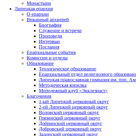
Монастыри
Липецкая епархия
О епархии
Викарный архиерей
Биография
Служение и встречи
Проповеди
Интервью
Послания
Епархиальные события
Комиссии и отделы
Образование
Теологическое образование
Епархиальный отдел религиозного образован
Липецкая православная гимназия им. прп. А
Методическая копилка
Молодежный клуб «Экклезиаст»
Благочиния
1-ый Липецкий церковный округ
2-ой Липецкий церковный округ
Воловский церковный округ
Грязинский церковный округ
Добринский церковный округ
Добровский церковный округ
Задонский церковный округ