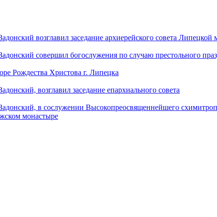
донский возглавил заседание архиерейского совета Липецкой
донский совершил богослужения по случаю престольного праз
оре Рождества Христова г. Липецка
донский, возглавил заседание епархиального совета
адонский, в сослужении Высокопреосвященнейшего схимитропо
ужском монастыре