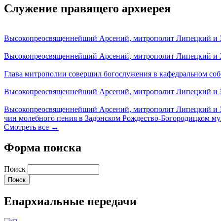
Служение правящего архиерея
Высокопреосвященнейший Арсений, митрополит Липецкий и За
Высокопреосвященнейший Арсений, митрополит Липецкий и За
Глава митрополии совершил богослужения в кафедральном соб
Высокопреосвященнейший Арсений, митрополит Липецкий и За
Высокопреосвященнейший Арсений, митрополит Липецкий и З
чин молебного пения в Задонском Рождество-Богородицком м
Смотреть все →
Форма поиска
Поиск
Епархиальные передачи