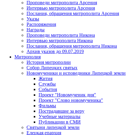
Проповеди митрополита Арсения
Интервью митрополита Арсения
Послания, обращения митрополита Арсения
Указы
Распоряжения
Награды
Проповеди митрополита Никона
Интервью митрополита Никона
Послания, обращения митрополита Никона
Архив указов до 09.07.2019
Митрополия
История митрополии
Собор Липецких святых
Новомученики и исповедники Липецкой земли
Жития
Службы
События
Проект "Новомученик дня"
Проект "Слово новомученика"
Фильмы
Пострадавшие за веру
Учебные материалы
Публикации в СМИ
Святыни липецкой земли
Елецкая епархия