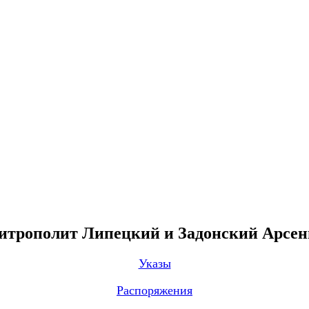
трополит Липецкий и Задонский Арсе
Указы
Распоряжения