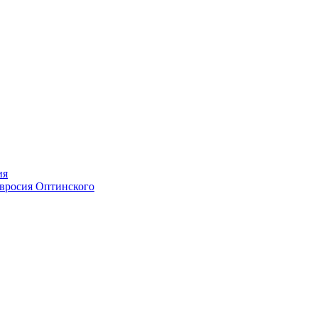
ия
мвросия Оптинского