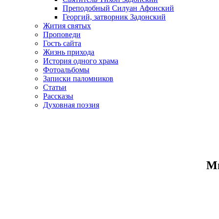
Преподобный Силуан Афонский
Георгий, затворник Задонский
Жития святых
Проповеди
Гость сайта
Жизнь прихода
История одного храма
Фотоальбомы
Записки паломников
Статьи
Рассказы
Духовная поэзия
Ми