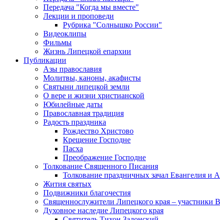
Передача "Когда мы вместе"
Лекции и проповеди
Рубрика "Солнышко России"
Видеоклипы
Фильмы
Жизнь Липецкой епархии
Публикации
Азы православия
Молитвы, каноны, акафисты
Святыни липецкой земли
О вере и жизни христианской
Юбилейные даты
Православная традиция
Радость праздника
Рождество Христово
Крещение Господне
Пасха
Преображение Господне
Толкование Священного Писания
Толкование праздничных зачал Евангелия и 
Жития святых
Подвижники благочестия
Священнослужители Липецкого края – участники 
Духовное наследие Липецкого края
Святитель Тихон Задонский