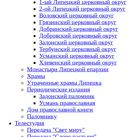
1-ый Липецкий церковный округ
2-ой Липецкий церковный округ
Воловский церковный округ
Грязинский церковный округ
Добринский церковный округ
Добровский церковный округ
Задонский церковный округ
Тербунский церковный округ
Усманский церковный округ
Хлевенский церковный округ
Монастыри Липецкой епархии
Храмы
Утраченные храмы Липецка
Периодические издания
Задонский паломник
Усмань православная
Дом православной книги
Паломнику
Телестудия
Передача "Свет миру"
Передача "Слово пастыря"