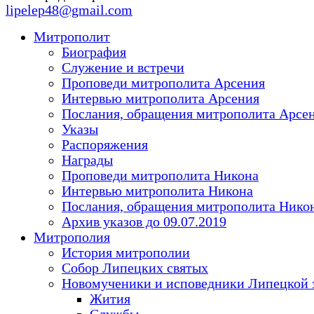
lipelep48@gmail.com
Митрополит
Биография
Служение и встречи
Проповеди митрополита Арсения
Интервью митрополита Арсения
Послания, обращения митрополита Арсе
Указы
Распоряжения
Награды
Проповеди митрополита Никона
Интервью митрополита Никона
Послания, обращения митрополита Нико
Архив указов до 09.07.2019
Митрополия
История митрополии
Собор Липецких святых
Новомученики и исповедники Липецкой 
Жития