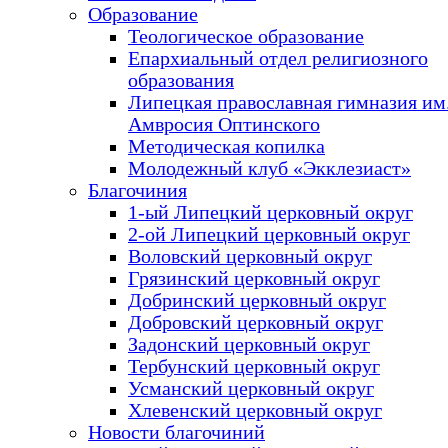
Образование
Теологическое образование
Епархиальный отдел религиозного
образования
Липецкая православная гимназия им.
Амвросия Оптинского
Методическая копилка
Молодежный клуб «Экклезиаст»
Благочиния
1-ый Липецкий церковный округ
2-ой Липецкий церковный округ
Воловский церковный округ
Грязинский церковный округ
Добринский церковный округ
Добровский церковный округ
Задонский церковный округ
Тербунский церковный округ
Усманский церковный округ
Хлевенский церковный округ
Новости благочиний