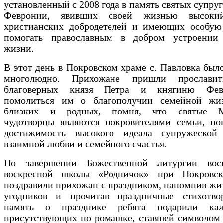
установленный с 2008 года в память святых супруг
Февронии, явивших своей жизнью высоки
христианских добродетелей и имеющих особую 
помогать православным в добром устроении
жизни.
В этот день в Покровском храме с. Павловка был
многолюдно. Прихожане пришли прославит
благоверных князя Петра и княгиню Фе
помолиться им о благополучии семейной жи
близких и родных, помня, что святые М
чудотворцы являются покровителями семьи, по
достижимость высокого идеала супружеской 
взаимной любви и семейного счастья.
По завершении Божественной литургии вос
воскресной школы «Родничок» при Покровс
поздравили прихожан с праздником, напомнив жи
угодников и прочитав праздничные стихотво
память о празднике ребята подарили ка
присутствующих по ромашке, ставшей символом 