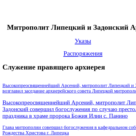
Митрополит Липецкий и Задонский А
Указы
Распоряжения
Служение правящего архиерея
Высокопреосвященнейший Арсений, митрополит Липецкий и 
возглавил заседание архиерейского совета Липецкой митропол
Высокопреосвященнейший Арсений, митрополит Лип
Задонский совершил богослужения по случаю престо
праздника в храме пророка Божия Илии с. Панино
Глава митрополии совершил богослужения в кафедральном соб
Рождества Христова г. Липецка