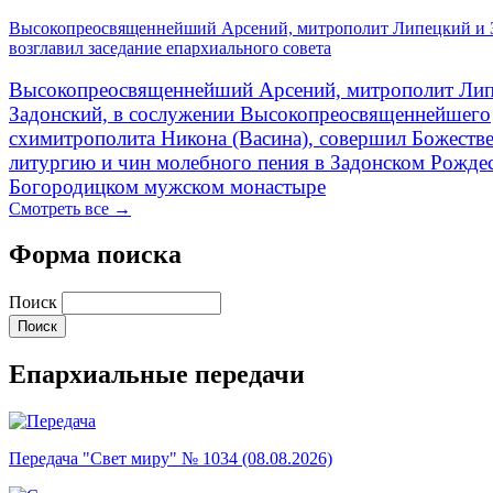
Высокопреосвященнейший Арсений, митрополит Липецкий и 
возглавил заседание епархиального совета
Высокопреосвященнейший Арсений, митрополит Лип
Задонский, в сослужении Высокопреосвященнейшего
схимитрополита Никона (Васина), совершил Божеств
литургию и чин молебного пения в Задонском Рожде
Богородицком мужском монастыре
Смотреть все →
Форма поиска
Поиск
Епархиальные передачи
Передача "Свет миру" № 1034 (08.08.2026)