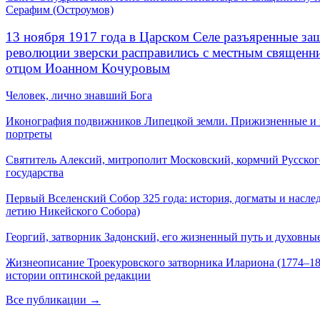
Серафим (Остроумов)
13 ноября 1917 года в Царском Селе разъяренные за
революции зверски расправились с местным священ
отцом Иоанном Кочуровым
Человек, лично знавший Бога
Иконография подвижников Липецкой земли. Прижизненные и
портреты
Святитель Алексий, митрополит Московский, кормчий Русског
государства
Первый Вселенский Собор 325 года: история, догматы и наслед
летию Никейского Собора)
Георгий, затворник Задонский, его жизненный путь и духовные
Жизнеописание Троекуровского затворника Илариона (1774–18
истории оптинской редакции
Все публикации →