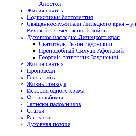
Апостол
Жития святых
Подвижники благочестия
Священнослужители Липецкого края – у
Великой Отечественной войны
Духовное наследие Липецкого края
Святитель Тихон Задонский
Преподобный Силуан Афонский
Георгий, затворник Задонский
Жития святых
Проповеди
Гость сайта
Жизнь прихода
История одного храма
Фотоальбомы
Записки паломников
Статьи
Рассказы
Духовная поэзия