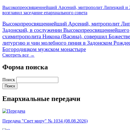
Высокопреосвященнейший Арсений, митрополит Липецкий и 
возглавил заседание епархиального совета
Высокопреосвященнейший Арсений, митрополит Лип
Задонский, в сослужении Высокопреосвященнейшего
схимитрополита Никона (Васина), совершил Божеств
литургию и чин молебного пения в Задонском Рожде
Богородицком мужском монастыре
Смотреть все →
Форма поиска
Поиск
Епархиальные передачи
Передача "Свет миру" № 1034 (08.08.2026)