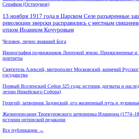
Серафим (Остроумов)
13 ноября 1917 года в Царском Селе разъяренные за
революции зверски расправились с местным священ
отцом Иоанном Кочуровым
Человек, лично знавший Бога
Иконография подвижников Липецкой земли. Прижизненные и
портреты
Святитель Алексий, митрополит Московский, кормчий Русског
государства
Первый Вселенский Собор 325 года: история, догматы и наслед
летию Никейского Собора)
Георгий, затворник Задонский, его жизненный путь и духовные
Жизнеописание Троекуровского затворника Илариона (1774–18
истории оптинской редакции
Все публикации →