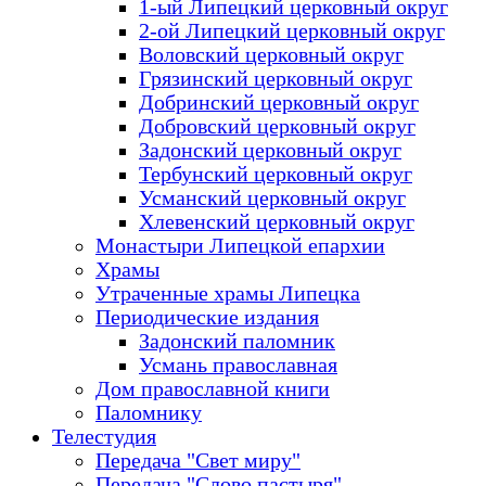
1-ый Липецкий церковный округ
2-ой Липецкий церковный округ
Воловский церковный округ
Грязинский церковный округ
Добринский церковный округ
Добровский церковный округ
Задонский церковный округ
Тербунский церковный округ
Усманский церковный округ
Хлевенский церковный округ
Монастыри Липецкой епархии
Храмы
Утраченные храмы Липецка
Периодические издания
Задонский паломник
Усмань православная
Дом православной книги
Паломнику
Телестудия
Передача "Свет миру"
Передача "Слово пастыря"