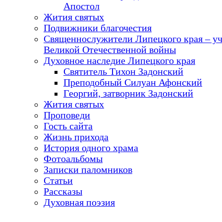
Апостол
Жития святых
Подвижники благочестия
Священнослужители Липецкого края – у
Великой Отечественной войны
Духовное наследие Липецкого края
Святитель Тихон Задонский
Преподобный Силуан Афонский
Георгий, затворник Задонский
Жития святых
Проповеди
Гость сайта
Жизнь прихода
История одного храма
Фотоальбомы
Записки паломников
Статьи
Рассказы
Духовная поэзия