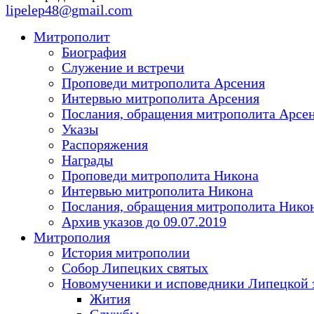
lipelep48@gmail.com
Митрополит
Биография
Служение и встречи
Проповеди митрополита Арсения
Интервью митрополита Арсения
Послания, обращения митрополита Арсе
Указы
Распоряжения
Награды
Проповеди митрополита Никона
Интервью митрополита Никона
Послания, обращения митрополита Нико
Архив указов до 09.07.2019
Митрополия
История митрополии
Собор Липецких святых
Новомученики и исповедники Липецкой 
Жития