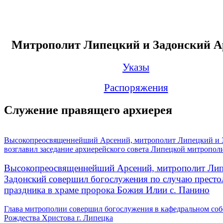
Митрополит Липецкий и Задонский А
Указы
Распоряжения
Служение правящего архиерея
Высокопреосвященнейший Арсений, митрополит Липецкий и 
возглавил заседание архиерейского совета Липецкой митропол
Высокопреосвященнейший Арсений, митрополит Лип
Задонский совершил богослужения по случаю престо
праздника в храме пророка Божия Илии с. Панино
Глава митрополии совершил богослужения в кафедральном соб
Рождества Христова г. Липецка