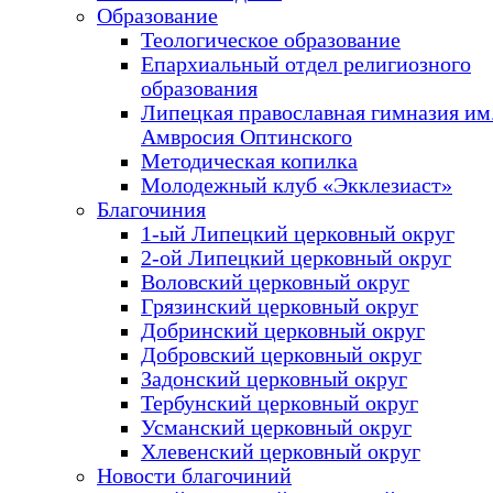
Образование
Теологическое образование
Епархиальный отдел религиозного
образования
Липецкая православная гимназия им.
Амвросия Оптинского
Методическая копилка
Молодежный клуб «Экклезиаст»
Благочиния
1-ый Липецкий церковный округ
2-ой Липецкий церковный округ
Воловский церковный округ
Грязинский церковный округ
Добринский церковный округ
Добровский церковный округ
Задонский церковный округ
Тербунский церковный округ
Усманский церковный округ
Хлевенский церковный округ
Новости благочиний