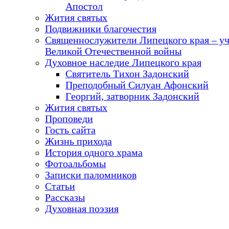
Апостол
Жития святых
Подвижники благочестия
Священнослужители Липецкого края – у
Великой Отечественной войны
Духовное наследие Липецкого края
Святитель Тихон Задонский
Преподобный Силуан Афонский
Георгий, затворник Задонский
Жития святых
Проповеди
Гость сайта
Жизнь прихода
История одного храма
Фотоальбомы
Записки паломников
Статьи
Рассказы
Духовная поэзия