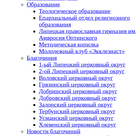
Образование
Теологическое образование
Епархиальный отдел религиозного
образования
Липецкая православная гимназия им.
Амвросия Оптинского
Методическая копилка
Молодежный клуб «Экклезиаст»
Благочиния
1-ый Липецкий церковный округ
2-ой Липецкий церковный округ
Воловский церковный округ
Грязинский церковный округ
Добринский церковный округ
Добровский церковный округ
Задонский церковный округ
Тербунский церковный округ
Усманский церковный округ
Хлевенский церковный округ
Новости благочиний