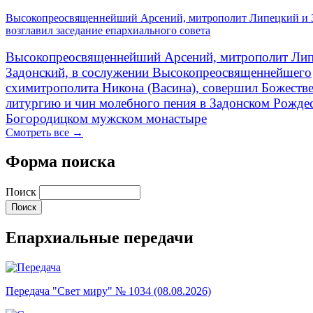
Высокопреосвященнейший Арсений, митрополит Липецкий и 
возглавил заседание епархиального совета
Высокопреосвященнейший Арсений, митрополит Лип
Задонский, в сослужении Высокопреосвященнейшего
схимитрополита Никона (Васина), совершил Божеств
литургию и чин молебного пения в Задонском Рожде
Богородицком мужском монастыре
Смотреть все →
Форма поиска
Поиск
Епархиальные передачи
Передача "Свет миру" № 1034 (08.08.2026)