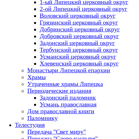
1-ый Липецкий церковный округ
2-ой Липецкий церковный округ
Воловский церковный округ
Грязинский церковный округ
Добринский церковный округ
Добровский церковный округ
Задонский церковный округ
Тербунский церковный округ
Усманский церковный округ
Хлевенский церковный округ
Монастыри Липецкой епархии
Храмы
Утраченные храмы Липецка
Периодические издания
Задонский паломник
Усмань православная
Дом православной книги
Паломнику
Телестудия
Передача "Свет миру"
Передача "Слово пастыря"