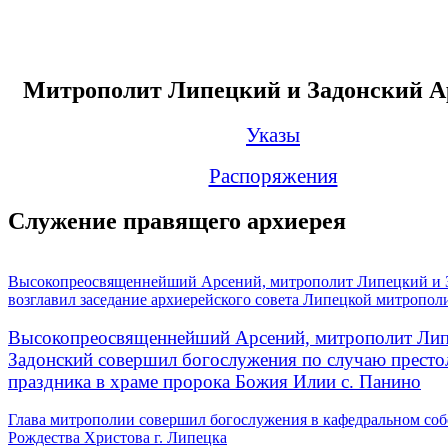
Митрополит Липецкий и Задонский А
Указы
Распоряжения
Служение правящего архиерея
Высокопреосвященнейший Арсений, митрополит Липецкий и 
возглавил заседание архиерейского совета Липецкой митропол
Высокопреосвященнейший Арсений, митрополит Лип
Задонский совершил богослужения по случаю престо
праздника в храме пророка Божия Илии с. Панино
Глава митрополии совершил богослужения в кафедральном соб
Рождества Христова г. Липецка