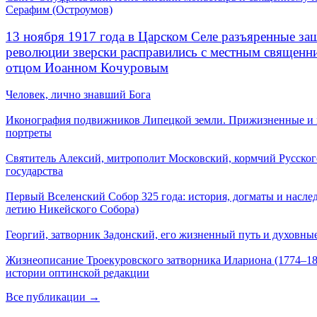
Серафим (Остроумов)
13 ноября 1917 года в Царском Селе разъяренные за
революции зверски расправились с местным священ
отцом Иоанном Кочуровым
Человек, лично знавший Бога
Иконография подвижников Липецкой земли. Прижизненные и
портреты
Святитель Алексий, митрополит Московский, кормчий Русског
государства
Первый Вселенский Собор 325 года: история, догматы и наслед
летию Никейского Собора)
Георгий, затворник Задонский, его жизненный путь и духовные
Жизнеописание Троекуровского затворника Илариона (1774–18
истории оптинской редакции
Все публикации →