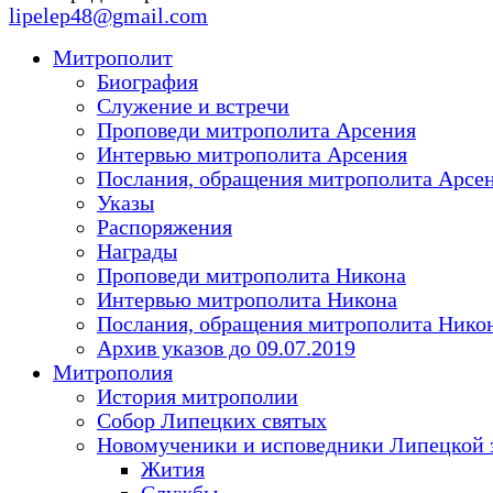
lipelep48@gmail.com
Митрополит
Биография
Служение и встречи
Проповеди митрополита Арсения
Интервью митрополита Арсения
Послания, обращения митрополита Арсе
Указы
Распоряжения
Награды
Проповеди митрополита Никона
Интервью митрополита Никона
Послания, обращения митрополита Нико
Архив указов до 09.07.2019
Митрополия
История митрополии
Собор Липецких святых
Новомученики и исповедники Липецкой 
Жития