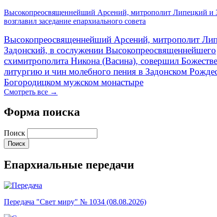
Высокопреосвященнейший Арсений, митрополит Липецкий и 
возглавил заседание епархиального совета
Высокопреосвященнейший Арсений, митрополит Лип
Задонский, в сослужении Высокопреосвященнейшего
схимитрополита Никона (Васина), совершил Божеств
литургию и чин молебного пения в Задонском Рожде
Богородицком мужском монастыре
Смотреть все →
Форма поиска
Поиск
Епархиальные передачи
Передача "Свет миру" № 1034 (08.08.2026)