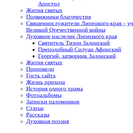
Апостол
Жития святых
Подвижники благочестия
Священнослужители Липецкого края – у
Великой Отечественной войны
Духовное наследие Липецкого края
Святитель Тихон Задонский
Преподобный Силуан Афонский
Георгий, затворник Задонский
Жития святых
Проповеди
Гость сайта
Жизнь прихода
История одного храма
Фотоальбомы
Записки паломников
Статьи
Рассказы
Духовная поэзия