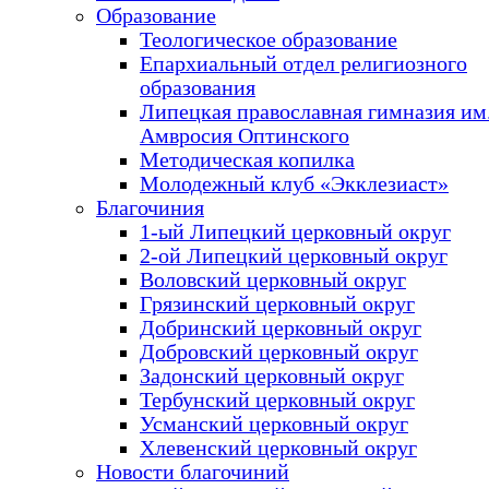
Образование
Теологическое образование
Епархиальный отдел религиозного
образования
Липецкая православная гимназия им.
Амвросия Оптинского
Методическая копилка
Молодежный клуб «Экклезиаст»
Благочиния
1-ый Липецкий церковный округ
2-ой Липецкий церковный округ
Воловский церковный округ
Грязинский церковный округ
Добринский церковный округ
Добровский церковный округ
Задонский церковный округ
Тербунский церковный округ
Усманский церковный округ
Хлевенский церковный округ
Новости благочиний