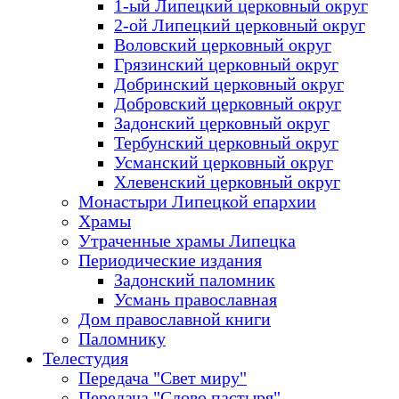
1-ый Липецкий церковный округ
2-ой Липецкий церковный округ
Воловский церковный округ
Грязинский церковный округ
Добринский церковный округ
Добровский церковный округ
Задонский церковный округ
Тербунский церковный округ
Усманский церковный округ
Хлевенский церковный округ
Монастыри Липецкой епархии
Храмы
Утраченные храмы Липецка
Периодические издания
Задонский паломник
Усмань православная
Дом православной книги
Паломнику
Телестудия
Передача "Свет миру"
Передача "Слово пастыря"