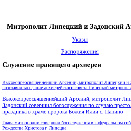
Митрополит Липецкий и Задонский А
Указы
Распоряжения
Служение правящего архиерея
Высокопреосвященнейший Арсений, митрополит Липецкий и 
возглавил заседание архиерейского совета Липецкой митропол
Высокопреосвященнейший Арсений, митрополит Лип
Задонский совершил богослужения по случаю престо
праздника в храме пророка Божия Илии с. Панино
Глава митрополии совершил богослужения в кафедральном соб
Рождества Христова г. Липецка