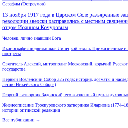
Серафим (Остроумов)
13 ноября 1917 года в Царском Селе разъяренные за
революции зверски расправились с местным священ
отцом Иоанном Кочуровым
Человек, лично знавший Бога
Иконография подвижников Липецкой земли. Прижизненные и
портреты
Святитель Алексий, митрополит Московский, кормчий Русског
государства
Первый Вселенский Собор 325 года: история, догматы и наслед
летию Никейского Собора)
Георгий, затворник Задонский, его жизненный путь и духовные
Жизнеописание Троекуровского затворника Илариона (1774–18
истории оптинской редакции
Все публикации →