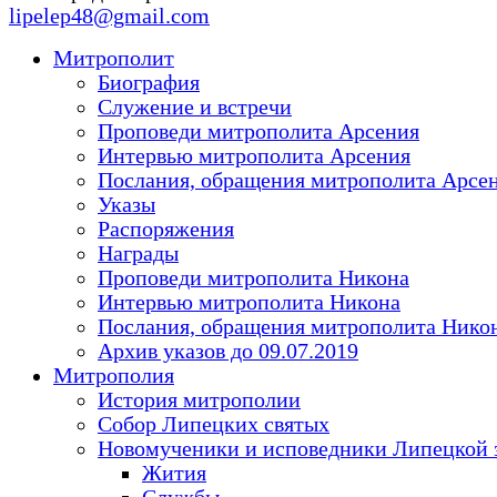
lipelep48@gmail.com
Митрополит
Биография
Служение и встречи
Проповеди митрополита Арсения
Интервью митрополита Арсения
Послания, обращения митрополита Арсе
Указы
Распоряжения
Награды
Проповеди митрополита Никона
Интервью митрополита Никона
Послания, обращения митрополита Нико
Архив указов до 09.07.2019
Митрополия
История митрополии
Собор Липецких святых
Новомученики и исповедники Липецкой 
Жития