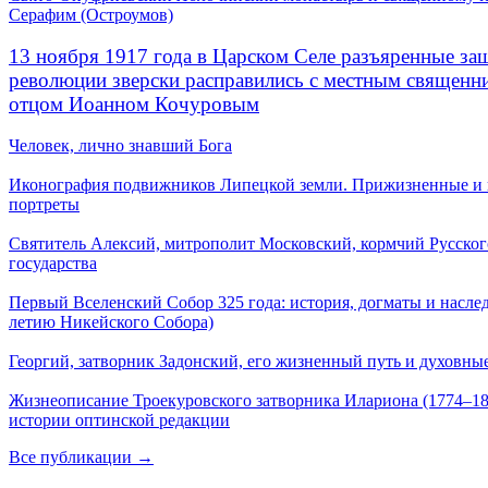
Серафим (Остроумов)
13 ноября 1917 года в Царском Селе разъяренные за
революции зверски расправились с местным священ
отцом Иоанном Кочуровым
Человек, лично знавший Бога
Иконография подвижников Липецкой земли. Прижизненные и
портреты
Святитель Алексий, митрополит Московский, кормчий Русског
государства
Первый Вселенский Собор 325 года: история, догматы и наслед
летию Никейского Собора)
Георгий, затворник Задонский, его жизненный путь и духовные
Жизнеописание Троекуровского затворника Илариона (1774–18
истории оптинской редакции
Все публикации →