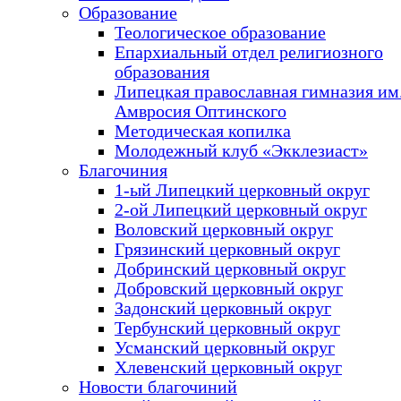
Образование
Теологическое образование
Епархиальный отдел религиозного
образования
Липецкая православная гимназия им.
Амвросия Оптинского
Методическая копилка
Молодежный клуб «Экклезиаст»
Благочиния
1-ый Липецкий церковный округ
2-ой Липецкий церковный округ
Воловский церковный округ
Грязинский церковный округ
Добринский церковный округ
Добровский церковный округ
Задонский церковный округ
Тербунский церковный округ
Усманский церковный округ
Хлевенский церковный округ
Новости благочиний