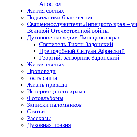
Апостол
Жития святых
Подвижники благочестия
Священнослужители Липецкого края – у
Великой Отечественной войны
Духовное наследие Липецкого края
Святитель Тихон Задонский
Преподобный Силуан Афонский
Георгий, затворник Задонский
Жития святых
Проповеди
Гость сайта
Жизнь прихода
История одного храма
Фотоальбомы
Записки паломников
Статьи
Рассказы
Духовная поэзия