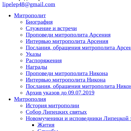
lipelep48@gmail.com
Митрополит
Биография
Служение и встречи
Проповеди митрополита Арсения
Интервью митрополита Арсения
Послания, обращения митрополита Арсе
Указы
Распоряжения
Награды
Проповеди митрополита Никона
Интервью митрополита Никона
Послания, обращения митрополита Нико
Архив указов до 09.07.2019
Митрополия
История митрополии
Собор Липецких святых
Новомученики и исповедники Липецкой 
Жития