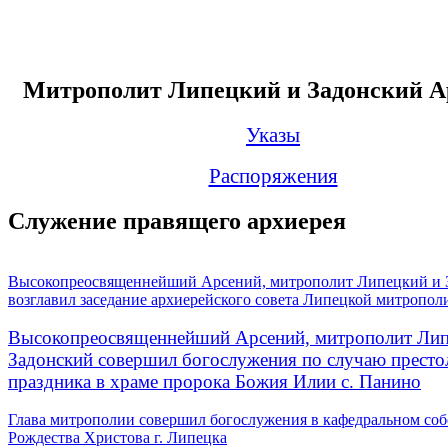
Митрополит Липецкий и Задонский А
Указы
Распоряжения
Служение правящего архиерея
Высокопреосвященнейший Арсений, митрополит Липецкий и 
возглавил заседание архиерейского совета Липецкой митропол
Высокопреосвященнейший Арсений, митрополит Лип
Задонский совершил богослужения по случаю престо
праздника в храме пророка Божия Илии с. Панино
Глава митрополии совершил богослужения в кафедральном соб
Рождества Христова г. Липецка