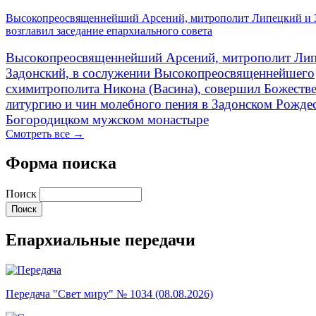
Высокопреосвященнейший Арсений, митрополит Липецкий и 
возглавил заседание епархиального совета
Высокопреосвященнейший Арсений, митрополит Лип
Задонский, в сослужении Высокопреосвященнейшего
схимитрополита Никона (Васина), совершил Божеств
литургию и чин молебного пения в Задонском Рожде
Богородицком мужском монастыре
Смотреть все →
Форма поиска
Поиск
Епархиальные передачи
Передача "Свет миру" № 1034 (08.08.2026)