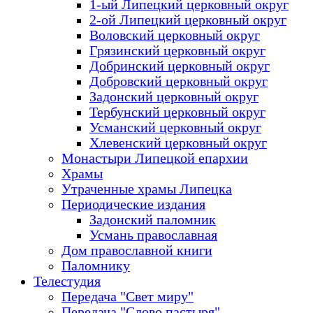
1-ый Липецкий церковный округ
2-ой Липецкий церковный округ
Воловский церковный округ
Грязинский церковный округ
Добринский церковный округ
Добровский церковный округ
Задонский церковный округ
Тербунский церковный округ
Усманский церковный округ
Хлевенский церковный округ
Монастыри Липецкой епархии
Храмы
Утраченные храмы Липецка
Периодические издания
Задонский паломник
Усмань православная
Дом православной книги
Паломнику
Телестудия
Передача "Свет миру"
Передача "Слово пастыря"