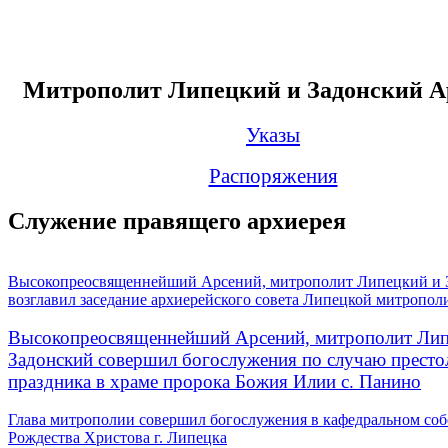
Митрополит Липецкий и Задонский А
Указы
Распоряжения
Служение правящего архиерея
Высокопреосвященнейший Арсений, митрополит Липецкий и 
возглавил заседание архиерейского совета Липецкой митропол
Высокопреосвященнейший Арсений, митрополит Лип
Задонский совершил богослужения по случаю престо
праздника в храме пророка Божия Илии с. Панино
Глава митрополии совершил богослужения в кафедральном соб
Рождества Христова г. Липецка