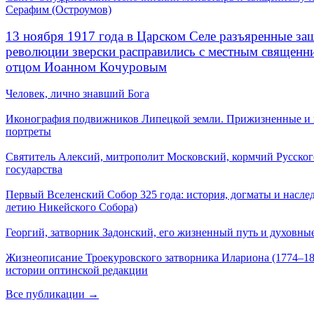
Серафим (Остроумов)
13 ноября 1917 года в Царском Селе разъяренные за
революции зверски расправились с местным священ
отцом Иоанном Кочуровым
Человек, лично знавший Бога
Иконография подвижников Липецкой земли. Прижизненные и
портреты
Святитель Алексий, митрополит Московский, кормчий Русског
государства
Первый Вселенский Собор 325 года: история, догматы и наслед
летию Никейского Собора)
Георгий, затворник Задонский, его жизненный путь и духовные
Жизнеописание Троекуровского затворника Илариона (1774–18
истории оптинской редакции
Все публикации →