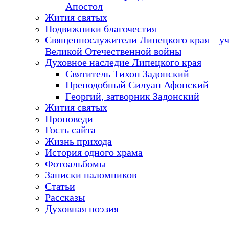
Апостол
Жития святых
Подвижники благочестия
Священнослужители Липецкого края – у
Великой Отечественной войны
Духовное наследие Липецкого края
Святитель Тихон Задонский
Преподобный Силуан Афонский
Георгий, затворник Задонский
Жития святых
Проповеди
Гость сайта
Жизнь прихода
История одного храма
Фотоальбомы
Записки паломников
Статьи
Рассказы
Духовная поэзия