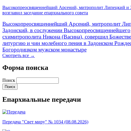
Высокопреосвященнейший Арсений, митрополит Липецкий и 
возглавил заседание епархиального совета
Высокопреосвященнейший Арсений, митрополит Лип
Задонский, в сослужении Высокопреосвященнейшего
схимитрополита Никона (Васина), совершил Божеств
литургию и чин молебного пения в Задонском Рожде
Богородицком мужском монастыре
Смотреть все →
Форма поиска
Поиск
Епархиальные передачи
Передача "Свет миру" № 1034 (08.08.2026)