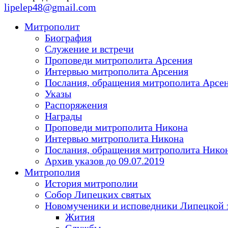
lipelep48@gmail.com
Митрополит
Биография
Служение и встречи
Проповеди митрополита Арсения
Интервью митрополита Арсения
Послания, обращения митрополита Арсе
Указы
Распоряжения
Награды
Проповеди митрополита Никона
Интервью митрополита Никона
Послания, обращения митрополита Нико
Архив указов до 09.07.2019
Митрополия
История митрополии
Собор Липецких святых
Новомученики и исповедники Липецкой 
Жития