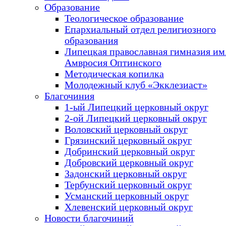
Образование
Теологическое образование
Епархиальный отдел религиозного
образования
Липецкая православная гимназия им.
Амвросия Оптинского
Методическая копилка
Молодежный клуб «Экклезиаст»
Благочиния
1-ый Липецкий церковный округ
2-ой Липецкий церковный округ
Воловский церковный округ
Грязинский церковный округ
Добринский церковный округ
Добровский церковный округ
Задонский церковный округ
Тербунский церковный округ
Усманский церковный округ
Хлевенский церковный округ
Новости благочиний