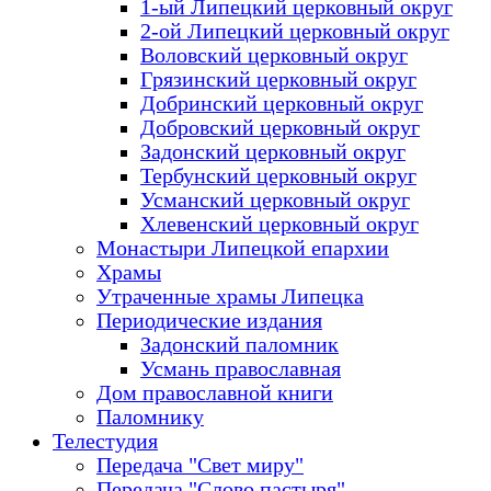
1-ый Липецкий церковный округ
2-ой Липецкий церковный округ
Воловский церковный округ
Грязинский церковный округ
Добринский церковный округ
Добровский церковный округ
Задонский церковный округ
Тербунский церковный округ
Усманский церковный округ
Хлевенский церковный округ
Монастыри Липецкой епархии
Храмы
Утраченные храмы Липецка
Периодические издания
Задонский паломник
Усмань православная
Дом православной книги
Паломнику
Телестудия
Передача "Свет миру"
Передача "Слово пастыря"