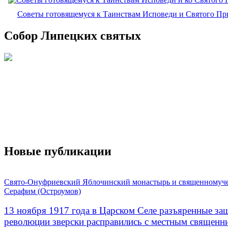
Советы готовящемуся к Таинствам Исповеди и Святого П
Собор Липецких святых
Новые публикации
Свято-Онуфриевский Яблочинский монастырь и священномуч
Серафим (Остроумов)
13 ноября 1917 года в Царском Селе разъяренные за
революции зверски расправились с местным священ