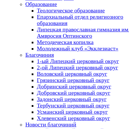
Образование
Теологическое образование
Епархиальный отдел религиозного
образования
Липецкая православная гимназия им.
Амвросия Оптинского
Методическая копилка
Молодежный клуб «Экклезиаст»
Благочиния
1-ый Липецкий церковный округ
2-ой Липецкий церковный округ
Воловский церковный округ
Грязинский церковный округ
Добринский церковный округ
Добровский церковный округ
Задонский церковный округ
Тербунский церковный округ
Усманский церковный округ
Хлевенский церковный округ
Новости благочиний