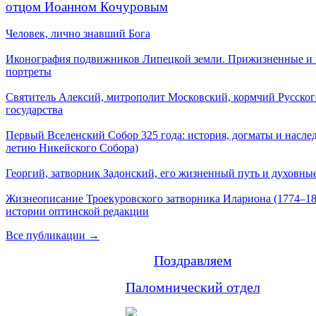
отцом Иоанном Кочуровым
Человек, лично знавший Бога
Иконография подвижников Липецкой земли. Прижизненные и
портреты
Святитель Алексий, митрополит Московский, кормчий Русског
государства
Первый Вселенский Собор 325 года: история, догматы и наслед
летию Никейского Собора)
Георгий, затворник Задонский, его жизненный путь и духовные
Жизнеописание Троекуровского затворника Илариона (1774–18
истории оптинской редакции
Все публикации →
Поздравляем
Паломнический отдел