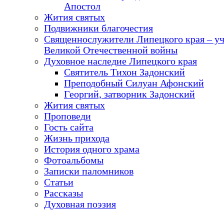
Апостол
Жития святых
Подвижники благочестия
Священнослужители Липецкого края – у
Великой Отечественной войны
Духовное наследие Липецкого края
Святитель Тихон Задонский
Преподобный Силуан Афонский
Георгий, затворник Задонский
Жития святых
Проповеди
Гость сайта
Жизнь прихода
История одного храма
Фотоальбомы
Записки паломников
Статьи
Рассказы
Духовная поэзия