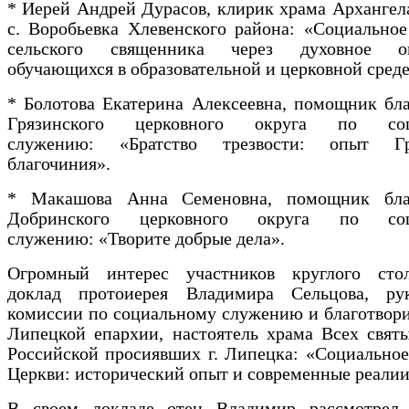
* Иерей Андрей Дурасов, клирик храма Арханге
с. Воробьевка Хлевенского района: «Социально
сельского священника через духовное ок
обучающихся в образовательной и церковной среде
* Болотова Екатерина Алексеевна, помощник бл
Грязинского церковного округа по соц
служению: «Братство трезвости: опыт Гря
благочиния».
* Макашова Анна Семеновна, помощник бла
Добринского церковного округа по соц
служению: «Творите добрые дела».
Огромный интерес участников круглого сто
доклад протоиерея Владимира Сельцова, рук
комиссии по социальному служению и благотвор
Липецкой епархии, настоятель храма Всех свят
Российской просиявших г. Липецка: «Социально
Церкви: исторический опыт и современные реалии
В своем докладе отец Владимир рассмотрел 