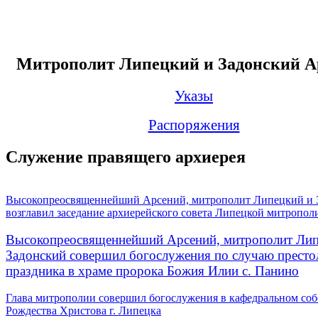
Митрополит Липецкий и Задонский А
Указы
Распоряжения
Служение правящего архиерея
Высокопреосвященнейший Арсений, митрополит Липецкий и 
возглавил заседание архиерейского совета Липецкой митропол
Высокопреосвященнейший Арсений, митрополит Лип
Задонский совершил богослужения по случаю престо
праздника в храме пророка Божия Илии с. Панино
Глава митрополии совершил богослужения в кафедральном соб
Рождества Христова г. Липецка