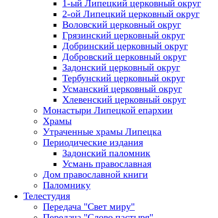
1-ый Липецкий церковный округ
2-ой Липецкий церковный округ
Воловский церковный округ
Грязинский церковный округ
Добринский церковный округ
Добровский церковный округ
Задонский церковный округ
Тербунский церковный округ
Усманский церковный округ
Хлевенский церковный округ
Монастыри Липецкой епархии
Храмы
Утраченные храмы Липецка
Периодические издания
Задонский паломник
Усмань православная
Дом православной книги
Паломнику
Телестудия
Передача "Свет миру"
Передача "Слово пастыря"