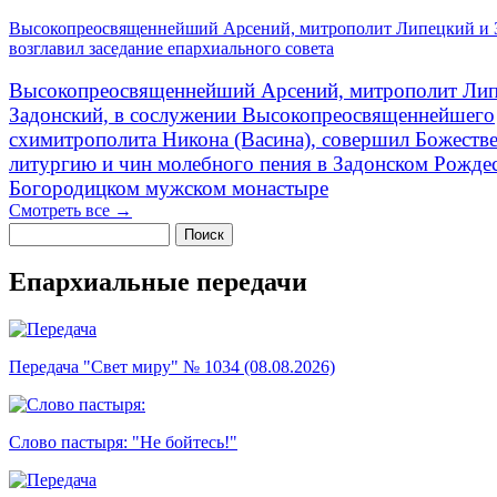
Высокопреосвященнейший Арсений, митрополит Липецкий и 
возглавил заседание епархиального совета
Высокопреосвященнейший Арсений, митрополит Лип
Задонский, в сослужении Высокопреосвященнейшего
схимитрополита Никона (Васина), совершил Божеств
литургию и чин молебного пения в Задонском Рожде
Богородицком мужском монастыре
Смотреть все →
Поиск
Форма поиска
Епархиальные передачи
Передача "Свет миру" № 1034 (08.08.2026)
Слово пастыря: "Не бойтесь!"