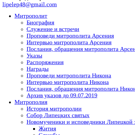
lipelep48@gmail.com
Митрополит
Биография
Служение и встречи
Проповеди митрополита Арсения
Интервью митрополита Арсения
Послания, обращения митрополита Арсе
Указы
Распоряжения
Награды
Проповеди митрополита Никона
Интервью митрополита Никона
Послания, обращения митрополита Нико
Архив указов до 09.07.2019
Митрополия
История митрополии
Собор Липецких святых
Новомученики и исповедники Липецкой 
Жития