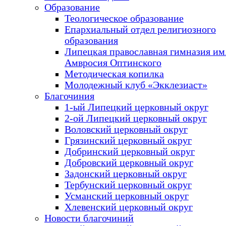
Образование
Теологическое образование
Епархиальный отдел религиозного
образования
Липецкая православная гимназия им.
Амвросия Оптинского
Методическая копилка
Молодежный клуб «Экклезиаст»
Благочиния
1-ый Липецкий церковный округ
2-ой Липецкий церковный округ
Воловский церковный округ
Грязинский церковный округ
Добринский церковный округ
Добровский церковный округ
Задонский церковный округ
Тербунский церковный округ
Усманский церковный округ
Хлевенский церковный округ
Новости благочиний