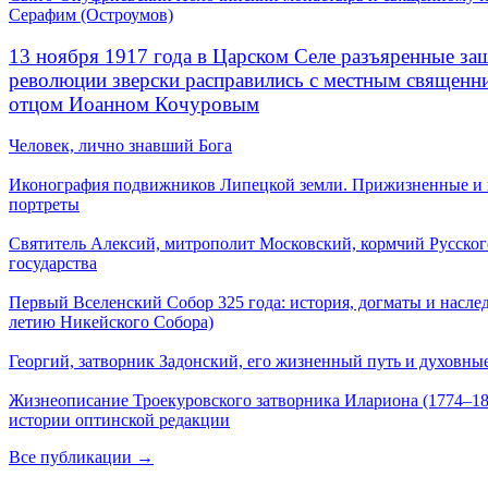
Серафим (Остроумов)
13 ноября 1917 года в Царском Селе разъяренные за
революции зверски расправились с местным священ
отцом Иоанном Кочуровым
Человек, лично знавший Бога
Иконография подвижников Липецкой земли. Прижизненные и
портреты
Святитель Алексий, митрополит Московский, кормчий Русског
государства
Первый Вселенский Собор 325 года: история, догматы и наслед
летию Никейского Собора)
Георгий, затворник Задонский, его жизненный путь и духовные
Жизнеописание Троекуровского затворника Илариона (1774–18
истории оптинской редакции
Все публикации →