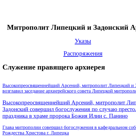
Митрополит Липецкий и Задонский А
Указы
Распоряжения
Служение правящего архиерея
Высокопреосвященнейший Арсений, митрополит Липецкий и 
возглавил заседание архиерейского совета Липецкой митропол
Высокопреосвященнейший Арсений, митрополит Лип
Задонский совершил богослужения по случаю престо
праздника в храме пророка Божия Илии с. Панино
Глава митрополии совершил богослужения в кафедральном соб
Рождества Христова г. Липецка