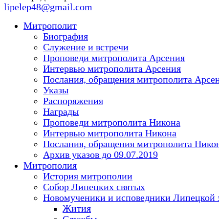
lipelep48@gmail.com
Митрополит
Биография
Служение и встречи
Проповеди митрополита Арсения
Интервью митрополита Арсения
Послания, обращения митрополита Арсе
Указы
Распоряжения
Награды
Проповеди митрополита Никона
Интервью митрополита Никона
Послания, обращения митрополита Нико
Архив указов до 09.07.2019
Митрополия
История митрополии
Собор Липецких святых
Новомученики и исповедники Липецкой 
Жития