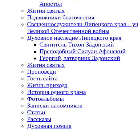
Апостол
Жития святых
Подвижники благочестия
Священнослужители Липецкого края – у
Великой Отечественной войны
Духовное наследие Липецкого края
Святитель Тихон Задонский
Преподобный Силуан Афонский
Георгий, затворник Задонский
Жития святых
Проповеди
Гость сайта
Жизнь прихода
История одного храма
Фотоальбомы
Записки паломников
Статьи
Рассказы
Духовная поэзия