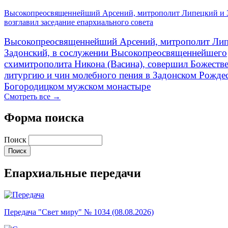
Высокопреосвященнейший Арсений, митрополит Липецкий и 
возглавил заседание епархиального совета
Высокопреосвященнейший Арсений, митрополит Лип
Задонский, в сослужении Высокопреосвященнейшего
схимитрополита Никона (Васина), совершил Божеств
литургию и чин молебного пения в Задонском Рожде
Богородицком мужском монастыре
Смотреть все →
Форма поиска
Поиск
Епархиальные передачи
Передача "Свет миру" № 1034 (08.08.2026)