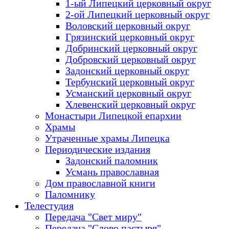
1-ый Липецкий церковный округ
2-ой Липецкий церковный округ
Воловский церковный округ
Грязинский церковный округ
Добринский церковный округ
Добровский церковный округ
Задонский церковный округ
Тербунский церковный округ
Усманский церковный округ
Хлевенский церковный округ
Монастыри Липецкой епархии
Храмы
Утраченные храмы Липецка
Периодические издания
Задонский паломник
Усмань православная
Дом православной книги
Паломнику
Телестудия
Передача "Свет миру"
Передача "Слово пастыря"