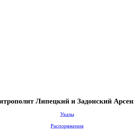
трополит Липецкий и Задонский Арсе
Указы
Распоряжения