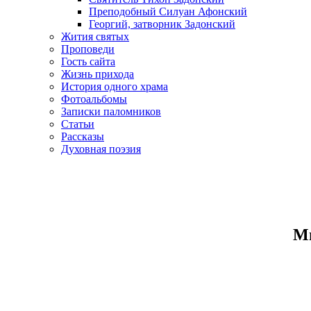
Преподобный Силуан Афонский
Георгий, затворник Задонский
Жития святых
Проповеди
Гость сайта
Жизнь прихода
История одного храма
Фотоальбомы
Записки паломников
Статьи
Рассказы
Духовная поэзия
Ми