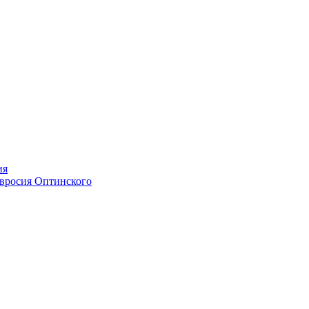
ия
мвросия Оптинского