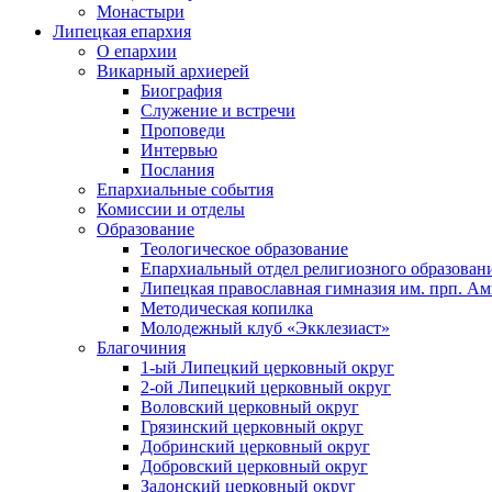
Монастыри
Липецкая епархия
О епархии
Викарный архиерей
Биография
Служение и встречи
Проповеди
Интервью
Послания
Епархиальные события
Комиссии и отделы
Образование
Теологическое образование
Епархиальный отдел религиозного образован
Липецкая православная гимназия им. прп. А
Методическая копилка
Молодежный клуб «Экклезиаст»
Благочиния
1-ый Липецкий церковный округ
2-ой Липецкий церковный округ
Воловский церковный округ
Грязинский церковный округ
Добринский церковный округ
Добровский церковный округ
Задонский церковный округ