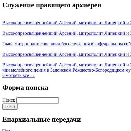
Служение правящего архиерея
Высокопреосвященнейший Арсений, митрополит Липецкий и За
Высокопреосвященнейший Арсений, митрополит Липецкий и За
Глава митрополии совершил богослужения в кафедральном соб
Высокопреосвященнейший Арсений, митрополит Липецкий и За
Высокопреосвященнейший Арсений, митрополит Липецкий и З
чин молебного пения в Задонском Рождество-Богородицком м
Смотреть все →
Форма поиска
Поиск
Епархиальные передачи