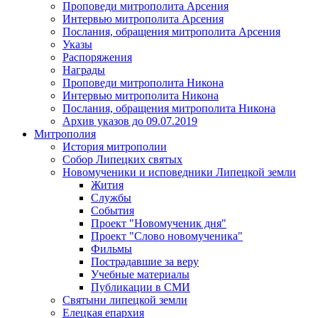
Проповеди митрополита Арсения
Интервью митрополита Арсения
Послания, обращения митрополита Арсения
Указы
Распоряжения
Награды
Проповеди митрополита Никона
Интервью митрополита Никона
Послания, обращения митрополита Никона
Архив указов до 09.07.2019
Митрополия
История митрополии
Собор Липецких святых
Новомученики и исповедники Липецкой земли
Жития
Службы
События
Проект "Новомученик дня"
Проект "Слово новомученика"
Фильмы
Пострадавшие за веру
Учебные материалы
Публикации в СМИ
Святыни липецкой земли
Елецкая епархия