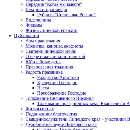
Передача "Когда мы вместе"
Лекции и проповеди
Рубрика "Солнышко России"
Видеоклипы
Фильмы
Жизнь Липецкой епархии
Публикации
Азы православия
Молитвы, каноны, акафисты
Святыни липецкой земли
О вере и жизни христианской
Юбилейные даты
Православная традиция
Радость праздника
Рождество Христово
Крещение Господне
Пасха
Преображение Господне
Толкование Священного Писания
Толкование праздничных зачал Евангелия и 
Жития святых
Подвижники благочестия
Священнослужители Липецкого края – участники 
Духовное наследие Липецкого края
Святитель Тихон Задонский