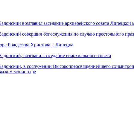
донский возглавил заседание архиерейского совета Липецкой
донский совершил богослужения по случаю престольного праз
оре Рождества Христова г. Липецка
донский, возглавил заседание епархиального совета
адонский, в сослужении Высокопреосвященнейшего схимитропо
ужском монастыре