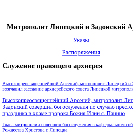
Митрополит Липецкий и Задонский А
Указы
Распоряжения
Служение правящего архиерея
Высокопреосвященнейший Арсений, митрополит Липецкий и 
возглавил заседание архиерейского совета Липецкой митропол
Высокопреосвященнейший Арсений, митрополит Лип
Задонский совершил богослужения по случаю престо
праздника в храме пророка Божия Илии с. Панино
Глава митрополии совершил богослужения в кафедральном соб
Рождества Христова г. Липецка