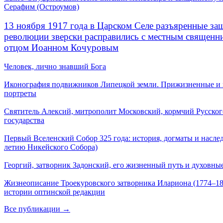
Серафим (Остроумов)
13 ноября 1917 года в Царском Селе разъяренные за
революции зверски расправились с местным священ
отцом Иоанном Кочуровым
Человек, лично знавший Бога
Иконография подвижников Липецкой земли. Прижизненные и
портреты
Святитель Алексий, митрополит Московский, кормчий Русског
государства
Первый Вселенский Собор 325 года: история, догматы и наслед
летию Никейского Собора)
Георгий, затворник Задонский, его жизненный путь и духовные
Жизнеописание Троекуровского затворника Илариона (1774–18
истории оптинской редакции
Все публикации →