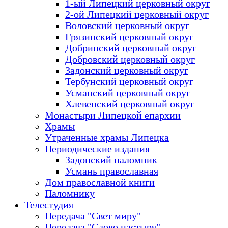
1-ый Липецкий церковный округ
2-ой Липецкий церковный округ
Воловский церковный округ
Грязинский церковный округ
Добринский церковный округ
Добровский церковный округ
Задонский церковный округ
Тербунский церковный округ
Усманский церковный округ
Хлевенский церковный округ
Монастыри Липецкой епархии
Храмы
Утраченные храмы Липецка
Периодические издания
Задонский паломник
Усмань православная
Дом православной книги
Паломнику
Телестудия
Передача "Свет миру"
Передача "Слово пастыря"