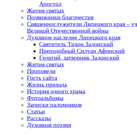
Апостол
Жития святых
Подвижники благочестия
Священнослужители Липецкого края – у
Великой Отечественной войны
Духовное наследие Липецкого края
Святитель Тихон Задонский
Преподобный Силуан Афонский
Георгий, затворник Задонский
Жития святых
Проповеди
Гость сайта
Жизнь прихода
История одного храма
Фотоальбомы
Записки паломников
Статьи
Рассказы
Духовная поэзия