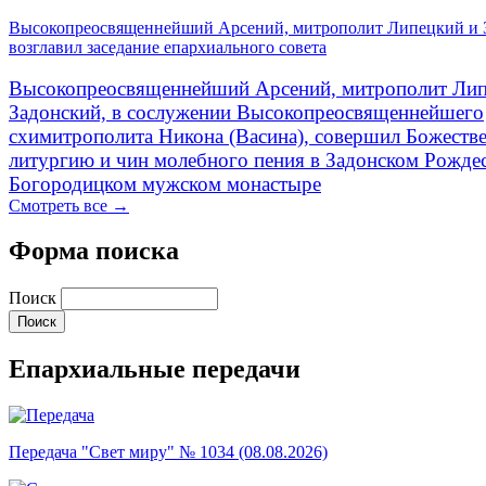
Высокопреосвященнейший Арсений, митрополит Липецкий и 
возглавил заседание епархиального совета
Высокопреосвященнейший Арсений, митрополит Лип
Задонский, в сослужении Высокопреосвященнейшего
схимитрополита Никона (Васина), совершил Божеств
литургию и чин молебного пения в Задонском Рожде
Богородицком мужском монастыре
Смотреть все →
Форма поиска
Поиск
Епархиальные передачи
Передача "Свет миру" № 1034 (08.08.2026)