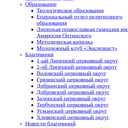
Образование
Теологическое образование
Епархиальный отдел религиозного
образования
Липецкая православная гимназия им.
Амвросия Оптинского
Методическая копилка
Молодежный клуб «Экклезиаст»
Благочиния
1-ый Липецкий церковный округ
2-ой Липецкий церковный округ
Воловский церковный округ
Грязинский церковный округ
Добринский церковный округ
Добровский церковный округ
Задонский церковный округ
Тербунский церковный округ
Усманский церковный округ
Хлевенский церковный округ
Новости благочиний